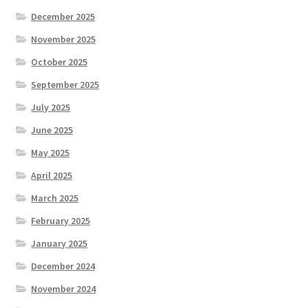
December 2025
November 2025
October 2025
September 2025
July 2025
June 2025
May 2025
April 2025
March 2025
February 2025
January 2025
December 2024
November 2024