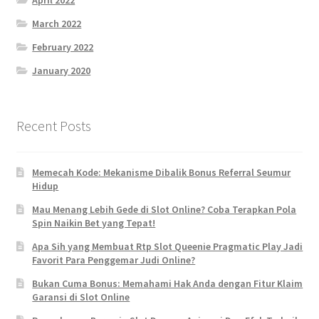
March 2022
February 2022
January 2020
Recent Posts
Memecah Kode: Mekanisme Dibalik Bonus Referral Seumur
Hidup
Mau Menang Lebih Gede di Slot Online? Coba Terapkan Pola
Spin Naikin Bet yang Tepat!
Apa Sih yang Membuat Rtp Slot Queenie Pragmatic Play Jadi
Favorit Para Penggemar Judi Online?
Bukan Cuma Bonus: Memahami Hak Anda dengan Fitur Klaim
Garansi di Slot Online