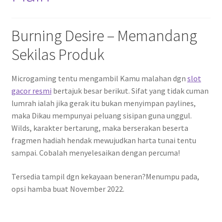
Burning Desire – Memandang
Sekilas Produk
Microgaming tentu mengambil Kamu malahan dgn
slot
gacor resmi
bertajuk besar berikut. Sifat yang tidak cuman
lumrah ialah jika gerak itu bukan menyimpan paylines,
maka Dikau mempunyai peluang sisipan guna unggul.
Wilds, karakter bertarung, maka berserakan beserta
fragmen hadiah hendak mewujudkan harta tunai tentu
sampai. Cobalah menyelesaikan dengan percuma!
Tersedia tampil dgn kekayaan beneran?Menumpu pada,
opsi hamba buat November 2022.