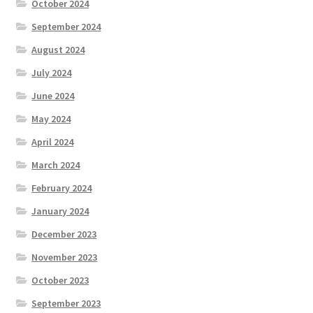
October 2024
September 2024
August 2024
July 2024
June 2024
May 2024
April 2024
March 2024
February 2024
January 2024
December 2023
November 2023
October 2023
September 2023