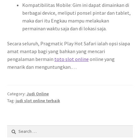
Kompatibilitas Mobile: Gim ini dapat dimainkan di
berbagai device, meliputi ponsel pintar dan tablet,
maka dari itu Engkau mampu melakukan
permainan waktu saja dan di lokasi saja.
Secara seluruh, Pragmatic Play Hot Safari ialah opsi siapa
amat mantap bagi yang bahkan yang mencari
pengalaman bermain
toto slot online
online yang
menarik dan menguntungkan.…
Category:
Judi Online
Tag:
judi slot online terbaik
Search
for: