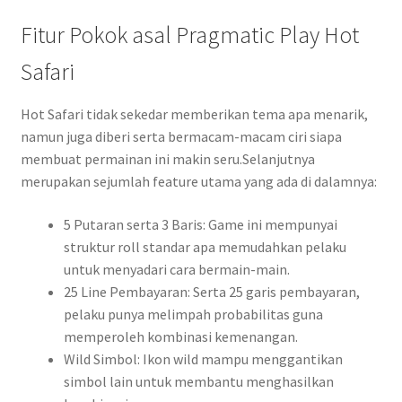
Fitur Pokok asal Pragmatic Play Hot
Safari
Hot Safari tidak sekedar memberikan tema apa menarik,
namun juga diberi serta bermacam-macam ciri siapa
membuat permainan ini makin seru.Selanjutnya
merupakan sejumlah feature utama yang ada di dalamnya:
5 Putaran serta 3 Baris: Game ini mempunyai
struktur roll standar apa memudahkan pelaku
untuk menyadari cara bermain-main.
25 Line Pembayaran: Serta 25 garis pembayaran,
pelaku punya melimpah probabilitas guna
memperoleh kombinasi kemenangan.
Wild Simbol: Ikon wild mampu menggantikan
simbol lain untuk membantu menghasilkan