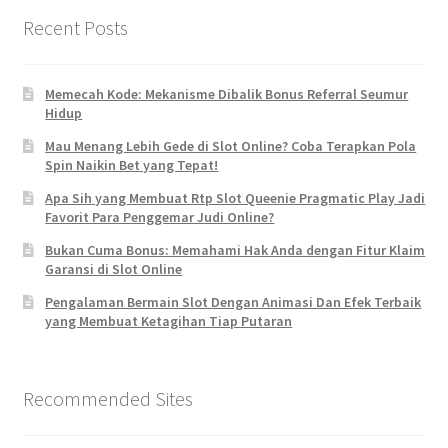
Recent Posts
Memecah Kode: Mekanisme Dibalik Bonus Referral Seumur
Hidup
Mau Menang Lebih Gede di Slot Online? Coba Terapkan Pola
Spin Naikin Bet yang Tepat!
Apa Sih yang Membuat Rtp Slot Queenie Pragmatic Play Jadi
Favorit Para Penggemar Judi Online?
Bukan Cuma Bonus: Memahami Hak Anda dengan Fitur Klaim
Garansi di Slot Online
Pengalaman Bermain Slot Dengan Animasi Dan Efek Terbaik
yang Membuat Ketagihan Tiap Putaran
Recommended Sites