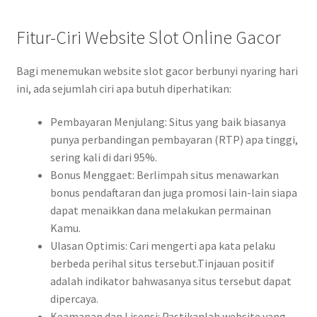
Fitur-Ciri Website Slot Online Gacor
Bagi menemukan website slot gacor berbunyi nyaring hari
ini, ada sejumlah ciri apa butuh diperhatikan:
Pembayaran Menjulang: Situs yang baik biasanya
punya perbandingan pembayaran (RTP) apa tinggi,
sering kali di dari 95%.
Bonus Menggaet: Berlimpah situs menawarkan
bonus pendaftaran dan juga promosi lain-lain siapa
dapat menaikkan dana melakukan permainan
Kamu.
Ulasan Optimis: Cari mengerti apa kata pelaku
berbeda perihal situs tersebut.Tinjauan positif
adalah indikator bahwasanya situs tersebut dapat
dipercaya.
Keamanan dan Lisensi: Pastikanlah website yang