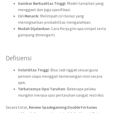
Gambar Berkualitas Tinggi:
Model tampilan yang
menggaet dan juga spesifikasi.
Ciri Menarik:
Melimpah ciri bonus yang
meningkatkan probabilitas mengalahkan.
Mudah Dijalankan:
Cara Kerja gim apa simpel serta
gampang dimengerti.
Defisiensi
Volatilitas Tinggi:
Bisa Jadi nggak sesuai guna
pemain siapa menggali kemenangan mini secara
ajek.
Terbatasnya Opsi Taruhan:
Beberapa pelaku
mungkin merasa opsi pertaruhan sangat restriksi.
Secara total,
Review Spadegaming Double Fortunes