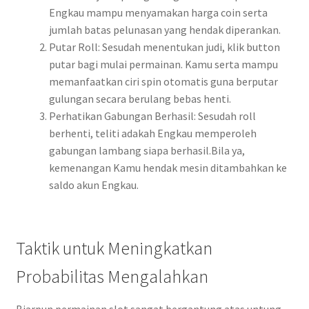
Engkau mampu menyamakan harga coin serta
jumlah batas pelunasan yang hendak diperankan.
Putar Roll: Sesudah menentukan judi, klik button
putar bagi mulai permainan. Kamu serta mampu
memanfaatkan ciri spin otomatis guna berputar
gulungan secara berulang bebas henti.
Perhatikan Gabungan Berhasil: Sesudah roll
berhenti, teliti adakah Engkau memperoleh
gabungan lambang siapa berhasil.Bila ya,
kemenangan Kamu hendak mesin ditambahkan ke
saldo akun Engkau.
Taktik untuk Meningkatkan
Probabilitas Mengalahkan