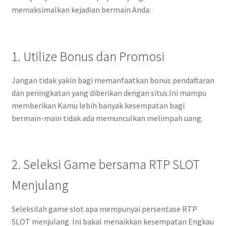
memaksimalkan kejadian bermain Anda:
1. Utilize Bonus dan Promosi
Jangan tidak yakin bagi memanfaatkan bonus pendaftaran
dan peningkatan yang diberikan dengan situs.Ini mampu
memberikan Kamu lebih banyak kesempatan bagi
bermain-main tidak ada memunculkan melimpah uang.
2. Seleksi Game bersama RTP SLOT
Menjulang
Seleksilah game slot apa mempunyai persentase RTP
SLOT menjulang. Ini bakal menaikkan kesempatan Engkau