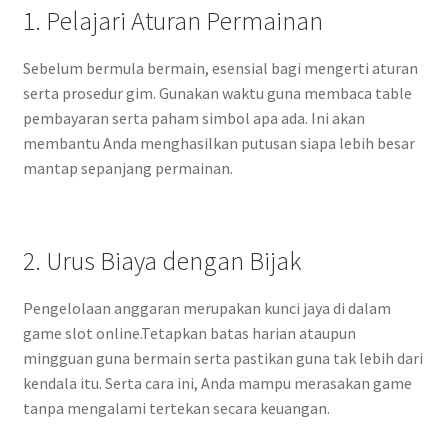
1. Pelajari Aturan Permainan
Sebelum bermula bermain, esensial bagi mengerti aturan
serta prosedur gim. Gunakan waktu guna membaca table
pembayaran serta paham simbol apa ada. Ini akan
membantu Anda menghasilkan putusan siapa lebih besar
mantap sepanjang permainan.
2. Urus Biaya dengan Bijak
Pengelolaan anggaran merupakan kunci jaya di dalam
game slot online.Tetapkan batas harian ataupun
mingguan guna bermain serta pastikan guna tak lebih dari
kendala itu. Serta cara ini, Anda mampu merasakan game
tanpa mengalami tertekan secara keuangan.