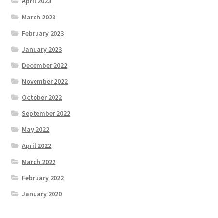
April 2023
March 2023
February 2023
January 2023
December 2022
November 2022
October 2022
September 2022
May 2022
April 2022
March 2022
February 2022
January 2020