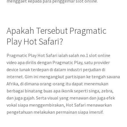
menggaet kepada para penggemar slot online.
Apakah Tersebut Pragmatic
Play Hot Safari?
Pragmatic Play Hot Safari ialah salah no.1 slot online
video apa dirilis dengan Pragmatic Play, satu provider
device lunak terdepan di dalam industri perjudian di
internet. Gim ini mengangkut partisipan ke tengah savana
Afrika, di dimana orang-orang itu dapat menemukan
berbagai binatang buas apa ikonik seperti singa, zebra,
dan juga gajah. Serta visual yang menawan dan juga efek
vokal siapa menggembirakan, Hot Safari menawarkan
pengetahuan melakukan permainan siapa imersif.