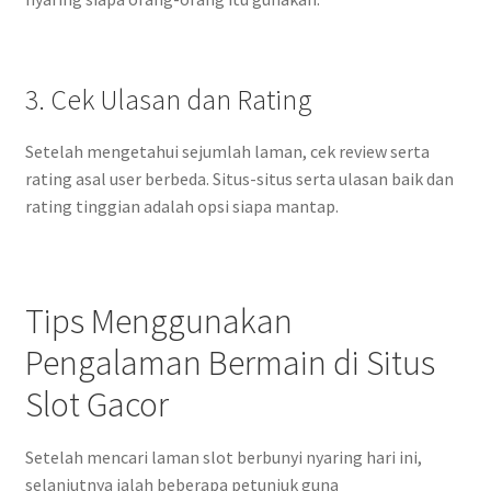
3. Cek Ulasan dan Rating
Setelah mengetahui sejumlah laman, cek review serta
rating asal user berbeda. Situs-situs serta ulasan baik dan
rating tinggian adalah opsi siapa mantap.
Tips Menggunakan
Pengalaman Bermain di Situs
Slot Gacor
Setelah mencari laman slot berbunyi nyaring hari ini,
selanjutnya ialah beberapa petunjuk guna