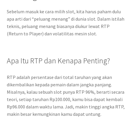
Sebelum masuk ke cara milih slot, kita harus paham dulu
apa arti dari “peluang menang” di dunia slot. Dalam istilah
teknis, peluang menang biasanya diukur lewat RTP
(Return to Player) dan volatilitas mesin slot.
Apa Itu RTP dan Kenapa Penting?
RTP adalah persentase dari total taruhan yang akan
dikembalikan kepada pemain dalam jangka panjang.
Misalnya, kalau sebuah slot punya RTP 96%, berarti secara
teori, setiap taruhan Rp100.000, kamu bisa dapat kembali
Rp96.000 dalam waktu lama. Jadi, makin tinggi angka RTP,
makin besar kemungkinan kamu dapat untung.