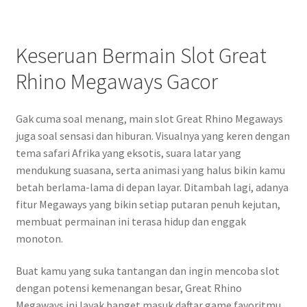
Keseruan Bermain Slot Great
Rhino Megaways Gacor
Gak cuma soal menang, main slot Great Rhino Megaways
juga soal sensasi dan hiburan. Visualnya yang keren dengan
tema safari Afrika yang eksotis, suara latar yang
mendukung suasana, serta animasi yang halus bikin kamu
betah berlama-lama di depan layar. Ditambah lagi, adanya
fitur Megaways yang bikin setiap putaran penuh kejutan,
membuat permainan ini terasa hidup dan enggak
monoton.
Buat kamu yang suka tantangan dan ingin mencoba slot
dengan potensi kemenangan besar, Great Rhino
Megaways ini layak banget masuk daftar game favoritmu.