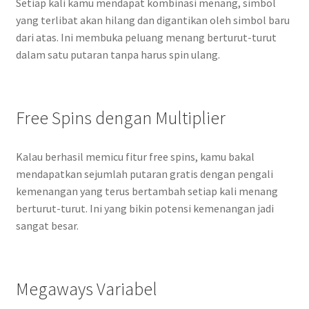
Setiap kali kamu mendapat kombinasi menang, simbol
yang terlibat akan hilang dan digantikan oleh simbol baru
dari atas. Ini membuka peluang menang berturut-turut
dalam satu putaran tanpa harus spin ulang.
Free Spins dengan Multiplier
Kalau berhasil memicu fitur free spins, kamu bakal
mendapatkan sejumlah putaran gratis dengan pengali
kemenangan yang terus bertambah setiap kali menang
berturut-turut. Ini yang bikin potensi kemenangan jadi
sangat besar.
Megaways Variabel