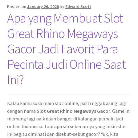
Posted on
January 26, 2026
by
Edward Scott
Apa yang Membuat Slot
Great Rhino Megaways
Gacor Jadi Favorit Para
Pecinta Judi Online Saat
Ini?
Kalau kamu suka main slot online, pasti nggak asing lagi
dengan nama
Slot Great Rhino Megaways Gacor
. Game ini
memang lagi naik daun banget di kalangan pemain judi
online Indonesia. Tapi apa sih sebenarnya yang bikin slot
ini begitu diminati dan disebut-sebut gacor? Yuk, kita