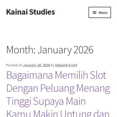
Kainai Studies
Skip
Skip
Menu
to
to
navigation
content
Home
About us
Month:
January 2026
Contact us
Posted on
January 28, 2026
by
Edward Scott
Privacy Policy
Bagaimana Memilih Slot
Dengan Peluang Menang
Tinggi Supaya Main
Kamu Makin Untung dan