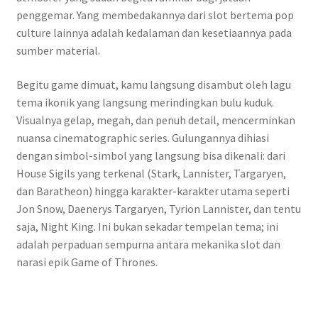
penggemar. Yang membedakannya dari slot bertema pop
culture lainnya adalah kedalaman dan kesetiaannya pada
sumber material.
Begitu game dimuat, kamu langsung disambut oleh lagu
tema ikonik yang langsung merindingkan bulu kuduk.
Visualnya gelap, megah, dan penuh detail, mencerminkan
nuansa cinematographic series. Gulungannya dihiasi
dengan simbol-simbol yang langsung bisa dikenali: dari
House Sigils yang terkenal (Stark, Lannister, Targaryen,
dan Baratheon) hingga karakter-karakter utama seperti
Jon Snow, Daenerys Targaryen, Tyrion Lannister, dan tentu
saja, Night King. Ini bukan sekadar tempelan tema; ini
adalah perpaduan sempurna antara mekanika slot dan
narasi epik Game of Thrones.