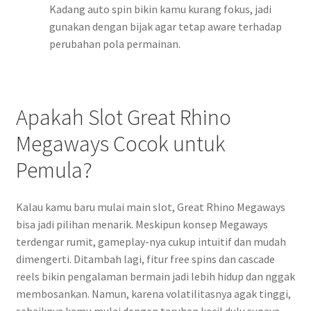
Kadang auto spin bikin kamu kurang fokus, jadi
gunakan dengan bijak agar tetap aware terhadap
perubahan pola permainan.
Apakah Slot Great Rhino
Megaways Cocok untuk
Pemula?
Kalau kamu baru mulai main slot, Great Rhino Megaways
bisa jadi pilihan menarik. Meskipun konsep Megaways
terdengar rumit, gameplay-nya cukup intuitif dan mudah
dimengerti. Ditambah lagi, fitur free spins dan cascade
reels bikin pengalaman bermain jadi lebih hidup dan nggak
membosankan. Namun, karena volatilitasnya agak tinggi,