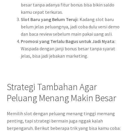
besar tanpa adanya fitur bonus bisa bikin saldo
kamu cepat terkuras.
Slot Baru yang Belum Teruji:
Kadang slot baru
belum jelas peluangnya, jadi coba dulu versi demo
dan baca review sebelum main pakai uang asli.
Promosi yang Terlalu Bagus untuk Jadi Nyata:
Waspada dengan janji bonus besar tanpa syarat
jelas, bisa jadi jebakan marketing.
Strategi Tambahan Agar
Peluang Menang Makin Besar
Memilih slot dengan peluang menang tinggi memang
penting, tapi strategi bermain juga nggak kalah
berpengaruh. Berikut beberapa trik yang bisa kamu coba: