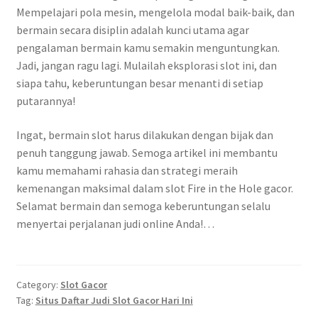
Mempelajari pola mesin, mengelola modal baik-baik, dan
bermain secara disiplin adalah kunci utama agar
pengalaman bermain kamu semakin menguntungkan.
Jadi, jangan ragu lagi. Mulailah eksplorasi slot ini, dan
siapa tahu, keberuntungan besar menanti di setiap
putarannya!
Ingat, bermain slot harus dilakukan dengan bijak dan
penuh tanggung jawab. Semoga artikel ini membantu
kamu memahami rahasia dan strategi meraih
kemenangan maksimal dalam slot Fire in the Hole gacor.
Selamat bermain dan semoga keberuntungan selalu
menyertai perjalanan judi online Anda!…
Category:
Slot Gacor
Tag:
Situs Daftar Judi Slot Gacor Hari Ini