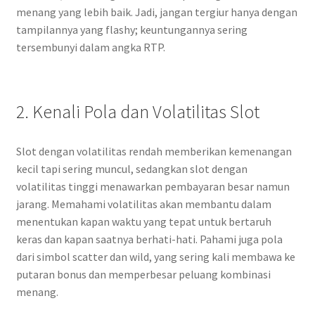
menang yang lebih baik. Jadi, jangan tergiur hanya dengan
tampilannya yang flashy; keuntungannya sering
tersembunyi dalam angka RTP.
2. Kenali Pola dan Volatilitas Slot
Slot dengan volatilitas rendah memberikan kemenangan
kecil tapi sering muncul, sedangkan slot dengan
volatilitas tinggi menawarkan pembayaran besar namun
jarang. Memahami volatilitas akan membantu dalam
menentukan kapan waktu yang tepat untuk bertaruh
keras dan kapan saatnya berhati-hati. Pahami juga pola
dari simbol scatter dan wild, yang sering kali membawa ke
putaran bonus dan memperbesar peluang kombinasi
menang.