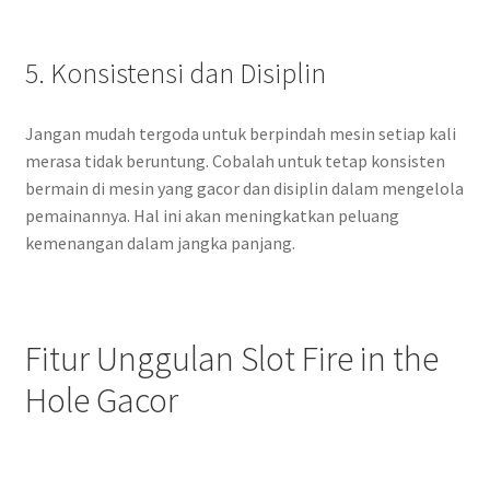
5. Konsistensi dan Disiplin
Jangan mudah tergoda untuk berpindah mesin setiap kali
merasa tidak beruntung. Cobalah untuk tetap konsisten
bermain di mesin yang gacor dan disiplin dalam mengelola
pemainannya. Hal ini akan meningkatkan peluang
kemenangan dalam jangka panjang.
Fitur Unggulan Slot Fire in the
Hole Gacor