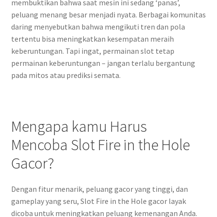
membuktikan bahwa saat mesin ini sedang ‘panas’,
peluang menang besar menjadi nyata. Berbagai komunitas
daring menyebutkan bahwa mengikuti tren dan pola
tertentu bisa meningkatkan kesempatan meraih
keberuntungan. Tapi ingat, permainan slot tetap
permainan keberuntungan – jangan terlalu bergantung
pada mitos atau prediksi semata.
Mengapa kamu Harus
Mencoba Slot Fire in the Hole
Gacor?
Dengan fitur menarik, peluang gacor yang tinggi, dan
gameplay yang seru, Slot Fire in the Hole gacor layak
dicoba untuk meningkatkan peluang kemenangan Anda.