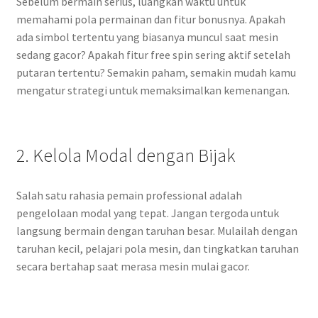
Sebelum bermain serius, luangkan waktu untuk
memahami pola permainan dan fitur bonusnya. Apakah
ada simbol tertentu yang biasanya muncul saat mesin
sedang gacor? Apakah fitur free spin sering aktif setelah
putaran tertentu? Semakin paham, semakin mudah kamu
mengatur strategi untuk memaksimalkan kemenangan.
2. Kelola Modal dengan Bijak
Salah satu rahasia pemain professional adalah
pengelolaan modal yang tepat. Jangan tergoda untuk
langsung bermain dengan taruhan besar. Mulailah dengan
taruhan kecil, pelajari pola mesin, dan tingkatkan taruhan
secara bertahap saat merasa mesin mulai gacor.