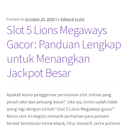
Posted on
October 23, 2025
by
Edward Scott
Slot 5 Lions Megaways
Gacor: Panduan Lengkap
untuk Menangkan
Jackpot Besar
Apakah kamu penggemar permainan slot online yang
penuh aksi dan peluang besar? Jika iya, tentu sudah tidak
asing lagi dengan istilah “slot 5 Lions Megaways gacor.”
Mesin slot ini begitu menarik perhatian para pemain
berkat kombinasi tema klasik, fitur inovatif, serta potensi