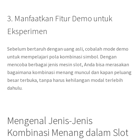
3. Manfaatkan Fitur Demo untuk
Eksperimen
Sebelum bertaruh dengan uang asli, cobalah mode demo
untuk mempelajari pola kombinasi simbol. Dengan
mencoba berbagai jenis mesin slot, Anda bisa merasakan
bagaimana kombinasi menang muncul dan kapan peluang
besar terbuka, tanpa harus kehilangan modal terlebih
dahulu.
Mengenal Jenis-Jenis
Kombinasi Menang dalam Slot