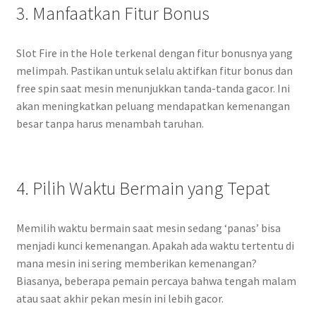
3. Manfaatkan Fitur Bonus
Slot Fire in the Hole terkenal dengan fitur bonusnya yang
melimpah. Pastikan untuk selalu aktifkan fitur bonus dan
free spin saat mesin menunjukkan tanda-tanda gacor. Ini
akan meningkatkan peluang mendapatkan kemenangan
besar tanpa harus menambah taruhan.
4. Pilih Waktu Bermain yang Tepat
Memilih waktu bermain saat mesin sedang ‘panas’ bisa
menjadi kunci kemenangan. Apakah ada waktu tertentu di
mana mesin ini sering memberikan kemenangan?
Biasanya, beberapa pemain percaya bahwa tengah malam
atau saat akhir pekan mesin ini lebih gacor.