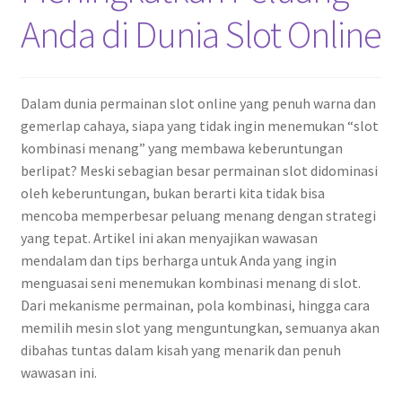
Anda di Dunia Slot Online
Dalam dunia permainan slot online yang penuh warna dan
gemerlap cahaya, siapa yang tidak ingin menemukan “slot
kombinasi menang” yang membawa keberuntungan
berlipat? Meski sebagian besar permainan slot didominasi
oleh keberuntungan, bukan berarti kita tidak bisa
mencoba memperbesar peluang menang dengan strategi
yang tepat. Artikel ini akan menyajikan wawasan
mendalam dan tips berharga untuk Anda yang ingin
menguasai seni menemukan kombinasi menang di slot.
Dari mekanisme permainan, pola kombinasi, hingga cara
memilih mesin slot yang menguntungkan, semuanya akan
dibahas tuntas dalam kisah yang menarik dan penuh
wawasan ini.