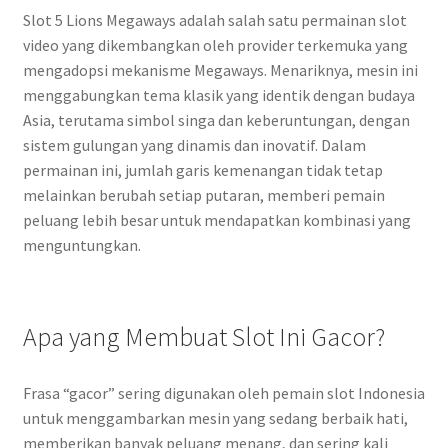
Slot 5 Lions Megaways adalah salah satu permainan slot
video yang dikembangkan oleh provider terkemuka yang
mengadopsi mekanisme Megaways. Menariknya, mesin ini
menggabungkan tema klasik yang identik dengan budaya
Asia, terutama simbol singa dan keberuntungan, dengan
sistem gulungan yang dinamis dan inovatif. Dalam
permainan ini, jumlah garis kemenangan tidak tetap
melainkan berubah setiap putaran, memberi pemain
peluang lebih besar untuk mendapatkan kombinasi yang
menguntungkan.
Apa yang Membuat Slot Ini Gacor?
Frasa “gacor” sering digunakan oleh pemain slot Indonesia
untuk menggambarkan mesin yang sedang berbaik hati,
memberikan banyak peluang menang, dan sering kali