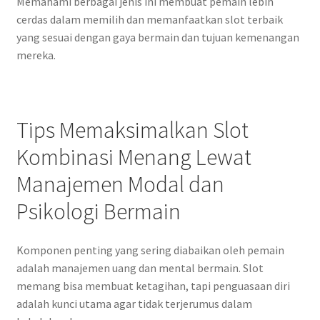
Memahami berbagai jenis ini membuat pemain lebih
cerdas dalam memilih dan memanfaatkan slot terbaik
yang sesuai dengan gaya bermain dan tujuan kemenangan
mereka.
Tips Memaksimalkan Slot
Kombinasi Menang Lewat
Manajemen Modal dan
Psikologi Bermain
Komponen penting yang sering diabaikan oleh pemain
adalah manajemen uang dan mental bermain. Slot
memang bisa membuat ketagihan, tapi penguasaan diri
adalah kunci utama agar tidak terjerumus dalam