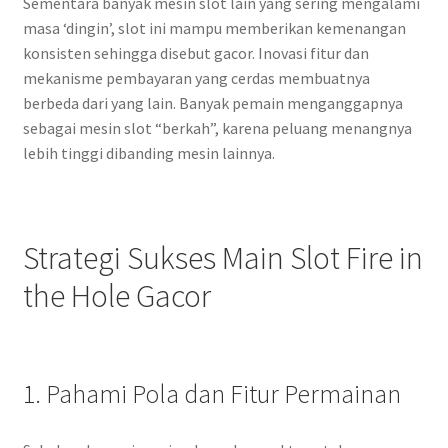
Sementara banyak mesin slot lain yang sering mengalami
masa ‘dingin’, slot ini mampu memberikan kemenangan
konsisten sehingga disebut gacor. Inovasi fitur dan
mekanisme pembayaran yang cerdas membuatnya
berbeda dari yang lain. Banyak pemain menganggapnya
sebagai mesin slot “berkah”, karena peluang menangnya
lebih tinggi dibanding mesin lainnya.
Strategi Sukses Main Slot Fire in
the Hole Gacor
1. Pahami Pola dan Fitur Permainan