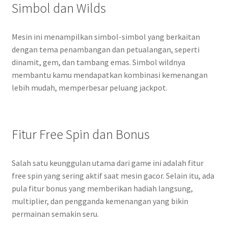
Simbol dan Wilds
Mesin ini menampilkan simbol-simbol yang berkaitan
dengan tema penambangan dan petualangan, seperti
dinamit, gem, dan tambang emas. Simbol wildnya
membantu kamu mendapatkan kombinasi kemenangan
lebih mudah, memperbesar peluang jackpot.
Fitur Free Spin dan Bonus
Salah satu keunggulan utama dari game ini adalah fitur
free spin yang sering aktif saat mesin gacor. Selain itu, ada
pula fitur bonus yang memberikan hadiah langsung,
multiplier, dan pengganda kemenangan yang bikin
permainan semakin seru.