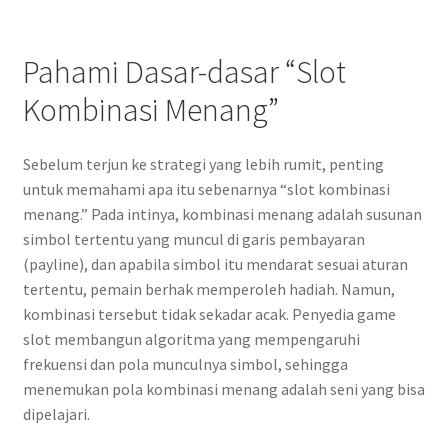
Pahami Dasar-dasar “Slot
Kombinasi Menang”
Sebelum terjun ke strategi yang lebih rumit, penting
untuk memahami apa itu sebenarnya “slot kombinasi
menang.” Pada intinya, kombinasi menang adalah susunan
simbol tertentu yang muncul di garis pembayaran
(payline), dan apabila simbol itu mendarat sesuai aturan
tertentu, pemain berhak memperoleh hadiah. Namun,
kombinasi tersebut tidak sekadar acak. Penyedia game
slot membangun algoritma yang mempengaruhi
frekuensi dan pola munculnya simbol, sehingga
menemukan pola kombinasi menang adalah seni yang bisa
dipelajari.