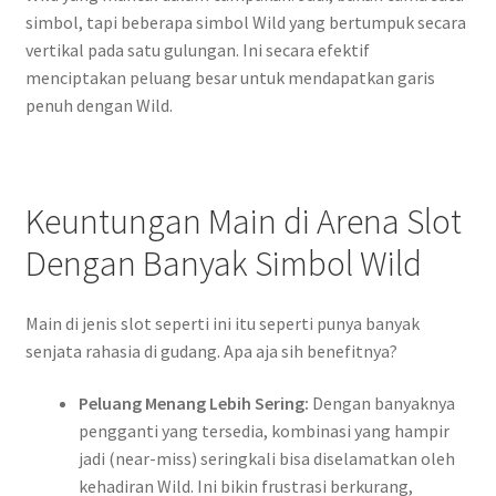
simbol, tapi beberapa simbol Wild yang bertumpuk secara
vertikal pada satu gulungan. Ini secara efektif
menciptakan peluang besar untuk mendapatkan garis
penuh dengan Wild.
Keuntungan Main di Arena Slot
Dengan Banyak Simbol Wild
Main di jenis slot seperti ini itu seperti punya banyak
senjata rahasia di gudang. Apa aja sih benefitnya?
Peluang Menang Lebih Sering:
Dengan banyaknya
pengganti yang tersedia, kombinasi yang hampir
jadi (near-miss) seringkali bisa diselamatkan oleh
kehadiran Wild. Ini bikin frustrasi berkurang,