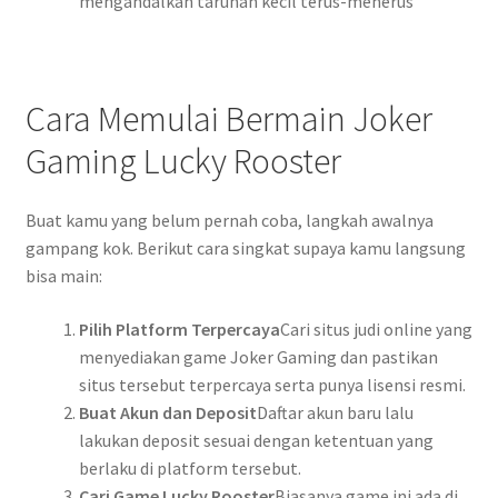
mengandalkan taruhan kecil terus-menerus
Cara Memulai Bermain Joker
Gaming Lucky Rooster
Buat kamu yang belum pernah coba, langkah awalnya
gampang kok. Berikut cara singkat supaya kamu langsung
bisa main:
Pilih Platform Terpercaya
Cari situs judi online yang
menyediakan game Joker Gaming dan pastikan
situs tersebut terpercaya serta punya lisensi resmi.
Buat Akun dan Deposit
Daftar akun baru lalu
lakukan deposit sesuai dengan ketentuan yang
berlaku di platform tersebut.
Cari Game Lucky Rooster
Biasanya game ini ada di