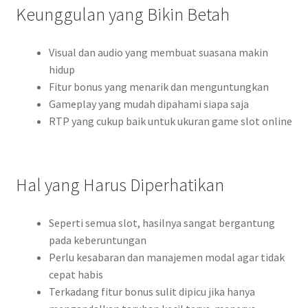
Keunggulan yang Bikin Betah
Visual dan audio yang membuat suasana makin
hidup
Fitur bonus yang menarik dan menguntungkan
Gameplay yang mudah dipahami siapa saja
RTP yang cukup baik untuk ukuran game slot online
Hal yang Harus Diperhatikan
Seperti semua slot, hasilnya sangat bergantung
pada keberuntungan
Perlu kesabaran dan manajemen modal agar tidak
cepat habis
Terkadang fitur bonus sulit dipicu jika hanya