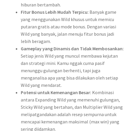
hiburan bertambah.
Fitur Bonus Lebih Mudah Terpicu:
Banyak game
yang menggunakan Wild khusus untuk memicu
putaran gratis atau mode bonus. Dengan variasi
Wild yang banyak, jalan menuju fitur bonus jadi
lebih beragam.
Gameplay yang Dinamis dan Tidak Membosankan:
Setiap jenis Wild yang muncul membawa kejutan
dan strategi mini. Kamu nggak cuma pasif
menunggu gulungan berhenti, tapi juga
menganalisa apa yang bisa dilakukan oleh setiap
Wild yang mendarat.
Potensi untuk Kemenangan Besar:
Kombinasi
antara Expanding Wild yang memenuhi gulungan,
Sticky Wild yang bertahan, dan Multiplier Wild yang
melipatgandakan adalah resep sempurna untuk
mencapai kemenangan maksimal (max win) yang
sering diidamkan.