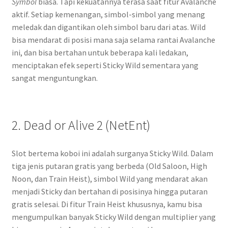
Symbol
biasa. Tapi kekuatannya terasa saat fitur Avalanche
aktif. Setiap kemenangan, simbol-simbol yang menang
meledak dan digantikan oleh simbol baru dari atas. Wild
bisa mendarat di posisi mana saja selama rantai Avalanche
ini, dan bisa bertahan untuk beberapa kali ledakan,
menciptakan efek seperti Sticky Wild sementara yang
sangat menguntungkan.
2. Dead or Alive 2 (NetEnt)
Slot bertema koboi ini adalah surganya Sticky Wild. Dalam
tiga jenis putaran gratis yang berbeda (Old Saloon, High
Noon, dan Train Heist), simbol Wild yang mendarat akan
menjadi Sticky dan bertahan di posisinya hingga putaran
gratis selesai. Di fitur Train Heist khususnya, kamu bisa
mengumpulkan banyak Sticky Wild dengan multiplier yang