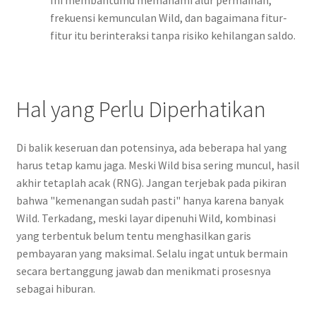
frekuensi kemunculan Wild, dan bagaimana fitur-
fitur itu berinteraksi tanpa risiko kehilangan saldo.
Hal yang Perlu Diperhatikan
Di balik keseruan dan potensinya, ada beberapa hal yang
harus tetap kamu jaga. Meski Wild bisa sering muncul, hasil
akhir tetaplah acak (RNG). Jangan terjebak pada pikiran
bahwa "kemenangan sudah pasti" hanya karena banyak
Wild. Terkadang, meski layar dipenuhi Wild, kombinasi
yang terbentuk belum tentu menghasilkan garis
pembayaran yang maksimal. Selalu ingat untuk bermain
secara bertanggung jawab dan menikmati prosesnya
sebagai hiburan.