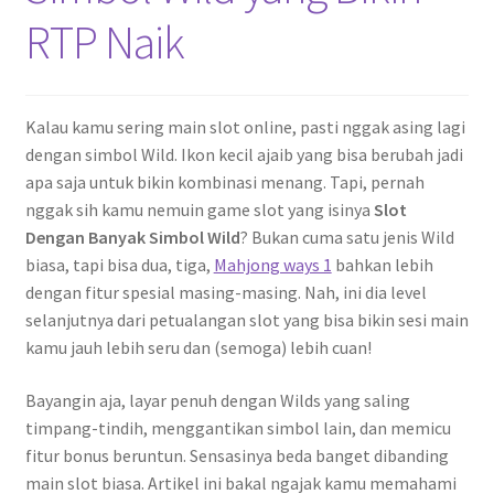
RTP Naik
Kalau kamu sering main slot online, pasti nggak asing lagi
dengan simbol Wild. Ikon kecil ajaib yang bisa berubah jadi
apa saja untuk bikin kombinasi menang. Tapi, pernah
nggak sih kamu nemuin game slot yang isinya
Slot
Dengan Banyak Simbol Wild
? Bukan cuma satu jenis Wild
biasa, tapi bisa dua, tiga,
Mahjong ways 1
bahkan lebih
dengan fitur spesial masing-masing. Nah, ini dia level
selanjutnya dari petualangan slot yang bisa bikin sesi main
kamu jauh lebih seru dan (semoga) lebih cuan!
Bayangin aja, layar penuh dengan Wilds yang saling
timpang-tindih, menggantikan simbol lain, dan memicu
fitur bonus beruntun. Sensasinya beda banget dibanding
main slot biasa. Artikel ini bakal ngajak kamu memahami