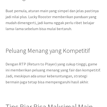
Buat pemula, aturan main yang simpel dan jelas pastinya
jadi nilai plus. Lucky Rooster memberikan panduan yang
mudah dimengerti, jadi kamu nggak perlu ribet belajar
lama-lama sebelum bisa mulai bertaruh.
Peluang Menang yang Kompetitif
Dengan RTP (Return to Player) yang cukup tinggi, game
ini memberikan peluang menang yang fair dan kompetitif.
Jadi, meskipun ada unsur keberuntungan, strategi
bermain juga tetap bisa mempengaruhi hasil akhir.