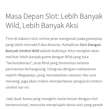
Masa Depan Slot: Lebih Banyak
Wild, Lebih Banyak Aksi
Tren di industri slot online jelas mengarah pada gameplay
yang lebih interaktif dan dinamis. Kehadiran
Slot Dengan
Banyak Simbol Wild
adalah buktinya. Kita mungkin akan
melihat lebih banyak game dengan Wild yang bisa
"berkolaborasi", atau Wild yang berevolusi selama
permainan berlangsung. Integrasi dengan mekanisme
seperti Megaways, yang menawarkan ratusan ribu cara
menang, juga akan makin memperbesar pengaruh simbol-
simbol liar ini.
Jadi, buat kamu yang mungkin mulai bosan dengan slot
konvensional, mencoba menjelajahi dunia slot yang penuh