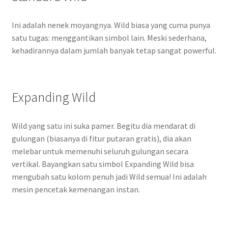
Ini adalah nenek moyangnya. Wild biasa yang cuma punya
satu tugas: menggantikan simbol lain. Meski sederhana,
kehadirannya dalam jumlah banyak tetap sangat powerful.
Expanding Wild
Wild yang satu ini suka pamer. Begitu dia mendarat di
gulungan (biasanya di fitur putaran gratis), dia akan
melebar untuk memenuhi seluruh gulungan secara
vertikal. Bayangkan satu simbol Expanding Wild bisa
mengubah satu kolom penuh jadi Wild semua! Ini adalah
mesin pencetak kemenangan instan.