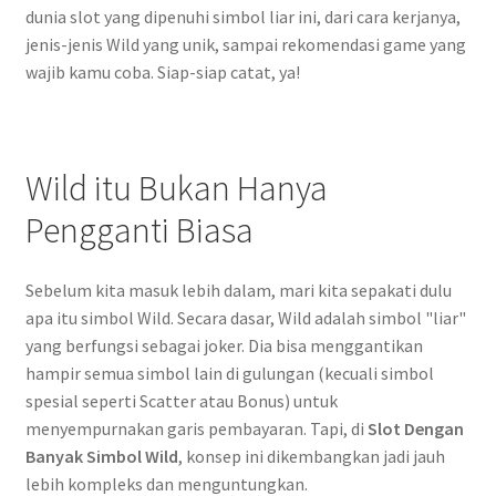
dunia slot yang dipenuhi simbol liar ini, dari cara kerjanya,
jenis-jenis Wild yang unik, sampai rekomendasi game yang
wajib kamu coba. Siap-siap catat, ya!
Wild itu Bukan Hanya
Pengganti Biasa
Sebelum kita masuk lebih dalam, mari kita sepakati dulu
apa itu simbol Wild. Secara dasar, Wild adalah simbol "liar"
yang berfungsi sebagai joker. Dia bisa menggantikan
hampir semua simbol lain di gulungan (kecuali simbol
spesial seperti Scatter atau Bonus) untuk
menyempurnakan garis pembayaran. Tapi, di
Slot Dengan
Banyak Simbol Wild
, konsep ini dikembangkan jadi jauh
lebih kompleks dan menguntungkan.