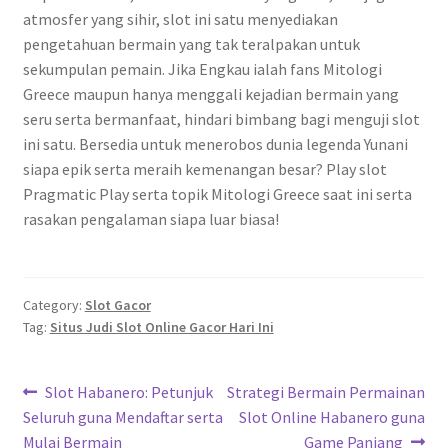
atmosfer yang sihir, slot ini satu menyediakan
pengetahuan bermain yang tak teralpakan untuk
sekumpulan pemain. Jika Engkau ialah fans Mitologi
Greece maupun hanya menggali kejadian bermain yang
seru serta bermanfaat, hindari bimbang bagi menguji slot
ini satu. Bersedia untuk menerobos dunia legenda Yunani
siapa epik serta meraih kemenangan besar? Play slot
Pragmatic Play serta topik Mitologi Greece saat ini serta
rasakan pengalaman siapa luar biasa!
Category:
Slot Gacor
Tag:
Situs Judi Slot Online Gacor Hari Ini
Post
Previous
Next
Slot Habanero: Petunjuk
Strategi Bermain Permainan
post:
post:
Seluruh guna Mendaftar serta
Slot Online Habanero guna
navigation
Mulai Bermain
Game Panjang