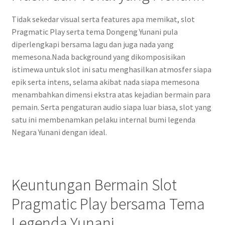
Tidak sekedar visual serta features apa memikat, slot
Pragmatic Play serta tema Dongeng Yunani pula
diperlengkapi bersama lagu dan juga nada yang
memesona.Nada background yang dikomposisikan
istimewa untuk slot ini satu menghasilkan atmosfer siapa
epik serta intens, selama akibat nada siapa memesona
menambahkan dimensi ekstra atas kejadian bermain para
pemain. Serta pengaturan audio siapa luar biasa, slot yang
satu ini membenamkan pelaku internal bumi legenda
Negara Yunani dengan ideal.
Keuntungan Bermain Slot
Pragmatic Play bersama Tema
Legenda Yunani