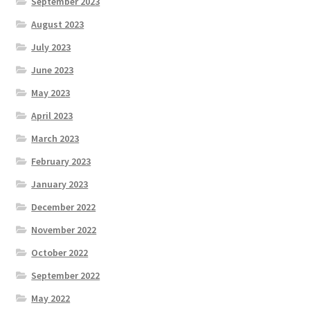
September 2023
August 2023
July 2023
June 2023
May 2023
April 2023
March 2023
February 2023
January 2023
December 2022
November 2022
October 2022
September 2022
May 2022