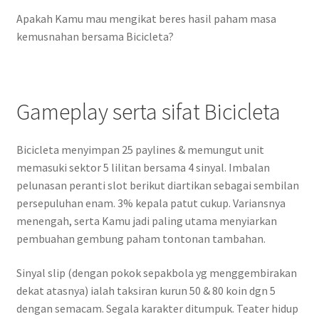
Apakah Kamu mau mengikat beres hasil paham masa
kemusnahan bersama Bicicleta?
Gameplay serta sifat Bicicleta
Bicicleta menyimpan 25 paylines & memungut unit
memasuki sektor 5 lilitan bersama 4 sinyal. Imbalan
pelunasan peranti slot berikut diartikan sebagai sembilan
persepuluhan enam. 3% kepala patut cukup. Variansnya
menengah, serta Kamu jadi paling utama menyiarkan
pembuahan gembung paham tontonan tambahan.
Sinyal slip (dengan pokok sepakbola yg menggembirakan
dekat atasnya) ialah taksiran kurun 50 & 80 koin dgn 5
dengan semacam. Segala karakter ditumpuk. Teater hidup