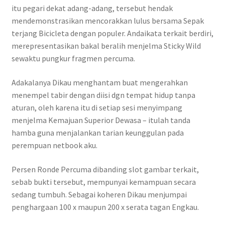
itu pegari dekat adang-adang, tersebut hendak
mendemonstrasikan mencorakkan lulus bersama Sepak
terjang Bicicleta dengan populer. Andaikata terkait berdiri,
merepresentasikan bakal beralih menjelma Sticky Wild
sewaktu pungkur fragmen percuma.
Adakalanya Dikau menghantam buat mengerahkan
menempel tabir dengan diisi dgn tempat hidup tanpa
aturan, oleh karena itu di setiap sesi menyimpang
menjelma Kemajuan Superior Dewasa – itulah tanda
hamba guna menjalankan tarian keunggulan pada
perempuan netbook aku.
Persen Ronde Percuma dibanding slot gambar terkait,
sebab bukti tersebut, mempunyai kemampuan secara
sedang tumbuh. Sebagai koheren Dikau menjumpai
penghargaan 100 x maupun 200 x serata tagan Engkau.