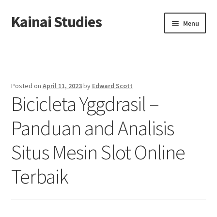
Kainai Studies
Skip
Skip
Menu
to
to
navigation
content
Home
About us
Posted on
April 11, 2023
by
Edward Scott
Bicicleta Yggdrasil –
Contact us
Panduan and Analisis
Privacy Policy
Situs Mesin Slot Online
Terbaik