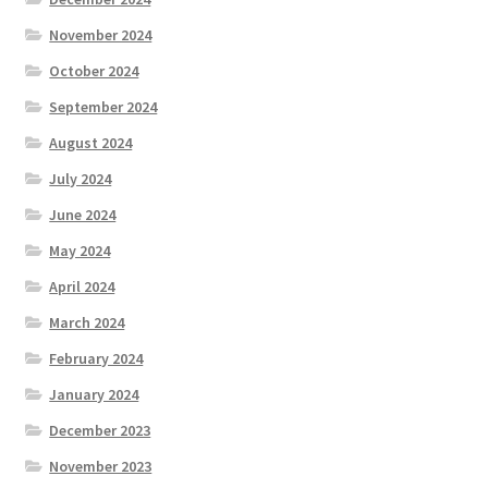
November 2024
October 2024
September 2024
August 2024
July 2024
June 2024
May 2024
April 2024
March 2024
February 2024
January 2024
December 2023
November 2023