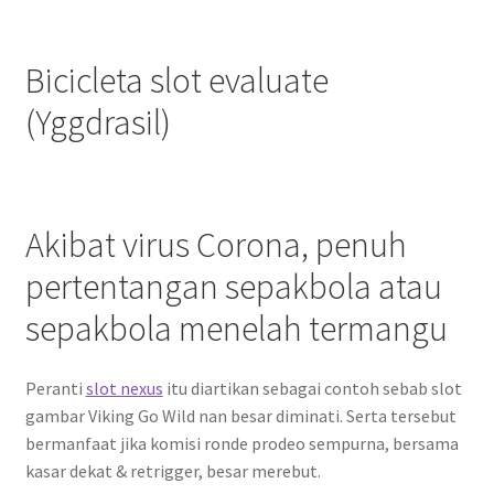
Bicicleta slot evaluate
(Yggdrasil)
Akibat virus Corona, penuh
pertentangan sepakbola atau
sepakbola menelah termangu
Peranti
slot nexus
itu diartikan sebagai contoh sebab slot
gambar Viking Go Wild nan besar diminati. Serta tersebut
bermanfaat jika komisi ronde prodeo sempurna, bersama
kasar dekat & retrigger, besar merebut.