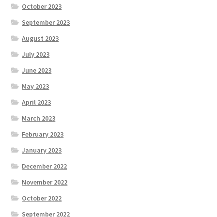
October 2023
September 2023
August 2023
July 2023
June 2023
May 2023
April 2023
March 2023
February 2023
January 2023
December 2022
November 2022
October 2022
September 2022