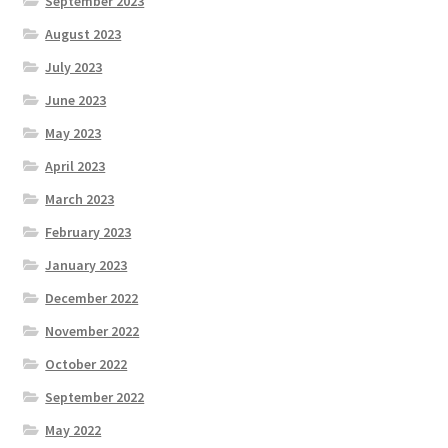
September 2023
August 2023
July 2023
June 2023
May 2023
April 2023
March 2023
February 2023
January 2023
December 2022
November 2022
October 2022
September 2022
May 2022