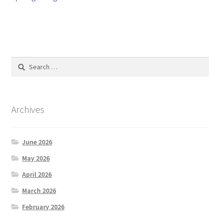
Search
for:
Archives
June 2026
May 2026
April 2026
March 2026
February 2026