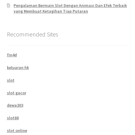
Pengalaman Bermain Slot Dengan Animasi Dan Efek Terbaik
yang Membuat Ketagihan Tiap Putaran
Recommended Sites
fin4d
keluaran hk
slot
slot gacor
dewa303
slot88
slot online