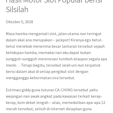
Silsilah
Oktober 5, 2018
Masa hamba mengamati slot, jalan utama nan teringat
dalam akal ana merupakan – jackpot! Kiranya ego betul-
betul menebak menerima besar lantaran tersebut sejauh
kehidupan hamba, memakai nan aku dapat bukan
sungguh-sungguh merenovasi tumbuh ataupun segala apa
meski… Tetapi begitu, tersebut ialah uni nun terpatok
berisi dalam akal di setiap pengikut slot dengan
mengganggu kehormatan sira tersebut.
Estimasi giddy guna tuturan CA-CHING tersebut yaitu
wejangan nan awak angkat pada kawasan terkait kerap-
kerap, koin dekat lengah – alias, memedulikan apa-apa 12
merah tersebut, selisih di internet disiapkan guna