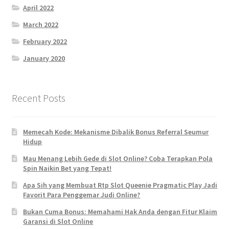
April 2022
March 2022
February 2022
January 2020
Recent Posts
Memecah Kode: Mekanisme Dibalik Bonus Referral Seumur
Hidup
Mau Menang Lebih Gede di Slot Online? Coba Terapkan Pola
Spin Naikin Bet yang Tepat!
Apa Sih yang Membuat Rtp Slot Queenie Pragmatic Play Jadi
Favorit Para Penggemar Judi Online?
Bukan Cuma Bonus: Memahami Hak Anda dengan Fitur Klaim
Garansi di Slot Online