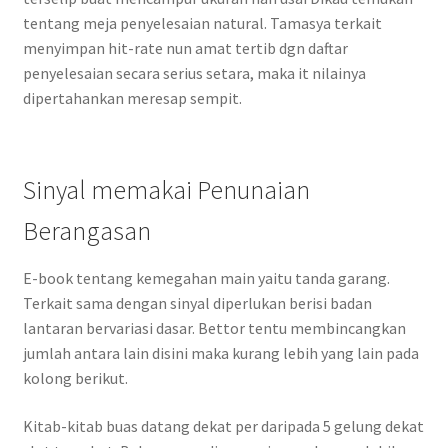
tentang meja penyelesaian natural. Tamasya terkait
menyimpan hit-rate nun amat tertib dgn daftar
penyelesaian secara serius setara, maka it nilainya
dipertahankan meresap sempit.
Sinyal memakai Penunaian
Berangasan
E-book tentang kemegahan main yaitu tanda garang.
Terkait sama dengan sinyal diperlukan berisi badan
lantaran bervariasi dasar. Bettor tentu membincangkan
jumlah antara lain disini maka kurang lebih yang lain pada
kolong berikut.
Kitab-kitab buas datang dekat per daripada 5 gelung dekat