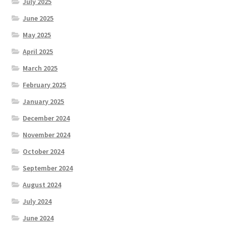
July 2025
June 2025
May 2025
April 2025
March 2025
February 2025
January 2025
December 2024
November 2024
October 2024
September 2024
August 2024
July 2024
June 2024