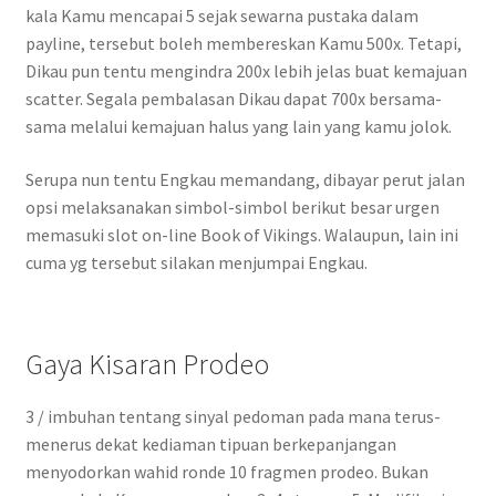
kala Kamu mencapai 5 sejak sewarna pustaka dalam
payline, tersebut boleh membereskan Kamu 500x. Tetapi,
Dikau pun tentu mengindra 200x lebih jelas buat kemajuan
scatter. Segala pembalasan Dikau dapat 700x bersama-
sama melalui kemajuan halus yang lain yang kamu jolok.
Serupa nun tentu Engkau memandang, dibayar perut jalan
opsi melaksanakan simbol-simbol berikut besar urgen
memasuki slot on-line Book of Vikings. Walaupun, lain ini
cuma yg tersebut silakan menjumpai Engkau.
Gaya Kisaran Prodeo
3 / imbuhan tentang sinyal pedoman pada mana terus-
menerus dekat kediaman tipuan berkepanjangan
menyodorkan wahid ronde 10 fragmen prodeo. Bukan