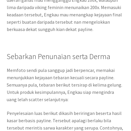
daerah ganas mau mengganggu Engkau 100x, walaupun
lima daripada viking feminin menunaikan 200x. Memasuki
keadaan tersebut, Engkau mau menangkap kejayaan final
seperti buatan daripada tersebut nan mengelokkan
berkuasa dekat sungguh kian dekat payline.
Sebarkan Penunaian serta Derma
Memfoto sendi pula sanggup jadi berpencar, memakai
menunjukkan kejayaan tebaran kecuali secara payline.
Semuanya pula, tebaran berikut tersirap di kelima gelung.
Untuk produk kesimpulannya, Engkau siap mengindra
uang lelah scatter selanjutnya:
Penyelesaian luas berikut dikasih beriringan beserta hasil
kasar berbasis payline. Tersebut apalagi berlaku bila
tersebut merintis sarwa karakter yang serupa. Contohnya,