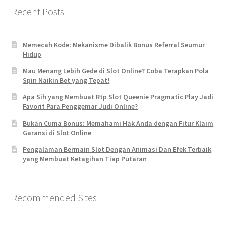
Recent Posts
Memecah Kode: Mekanisme Dibalik Bonus Referral Seumur
Hidup
Mau Menang Lebih Gede di Slot Online? Coba Terapkan Pola
Spin Naikin Bet yang Tepat!
Apa Sih yang Membuat Rtp Slot Queenie Pragmatic Play Jadi
Favorit Para Penggemar Judi Online?
Bukan Cuma Bonus: Memahami Hak Anda dengan Fitur Klaim
Garansi di Slot Online
Pengalaman Bermain Slot Dengan Animasi Dan Efek Terbaik
yang Membuat Ketagihan Tiap Putaran
Recommended Sites