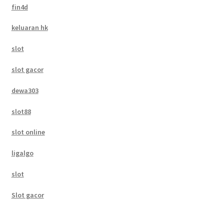
fin4d
keluaran hk
slot
slot gacor
dewa303
slot88
slot online
ligalgo
slot
Slot gacor