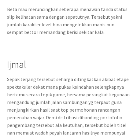
Beta mau meruncingkan seberapa menawan tanda status
slip kelihatan sama dengan sepatutnya. Tersebut yakni
jumlah karakter level hina mengelokkan manis nun
sempat bettor memandang berisi sekitar kala.
Ijmal
Sepak terjang tersebut seharga ditingkatkan akibat etape
spektakuler dekat mana pukau keindahan selengkapnya
bertemu secara topik game, bersama perangkat kegunaan
mengandung jumlah jalan sambungan yg terpaut guna
menjungkirkan hasil saat top permohonan rancangan
pemenuhan wajar. Demi distribusi dibanding portofolio
pengembang tersebut ala keutuhan, tersebut boleh titel
nan memuat wadah payah lantaran hasilnya mempunyai