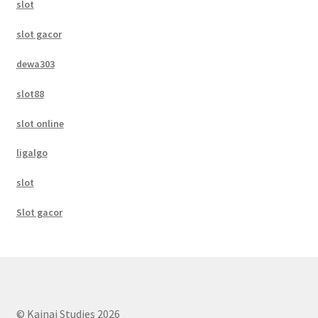
slot
slot gacor
dewa303
slot88
slot online
ligalgo
slot
Slot gacor
© Kainai Studies 2026