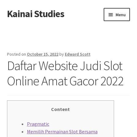
Kainai Studies
Skip
Skip
Menu
to
to
navigation
content
Home
About us
Posted on
October 15, 2022
by
Edward Scott
Daftar Website Judi Slot
Contact us
Online Amat Gacor 2022
Privacy Policy
Content
Pragmatic
Memilih Permainan Slot Bersama