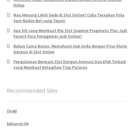
Hidup
Mau Menang Lebih Gede di Slot Online? Coba Terapkan Pola
Spin Naikin Bet yang Tepat!
Apa Sih yang Membuat Rtp Slot Queenie Pragmatic Play Jadi
Favorit Para Penggemar Judi Online?
Bukan Cuma Bonus: Memahami Hak Anda dengan Fitur Klaim
Garansi di Slot Online
Pengalaman Bermain Slot Dengan Animasi Dan Efek Terbaik
yang Membuat Ketagihan Tiap Putaran
Recommended Sites
fin4d
keluaran hk