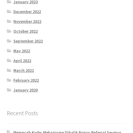
January 2023
December 2022
November 2022
October 2022
September 2022
May 2022
April 2022
March 2022
February 2022
January 2020
Recent Posts
Memecah Kode: Mekanisme Dibalik Bonus Referral Seumur