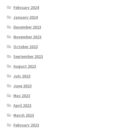
February 2024
January 2024
December 2023
November 2023
October 2023
September 2023
August 2023
July 2023
June 2023
May 2023
April 2023
March 2023
February 2023