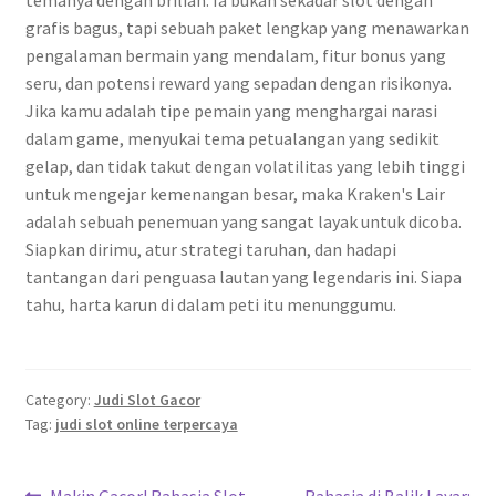
grafis bagus, tapi sebuah paket lengkap yang menawarkan
pengalaman bermain yang mendalam, fitur bonus yang
seru, dan potensi reward yang sepadan dengan risikonya.
Jika kamu adalah tipe pemain yang menghargai narasi
dalam game, menyukai tema petualangan yang sedikit
gelap, dan tidak takut dengan volatilitas yang lebih tinggi
untuk mengejar kemenangan besar, maka Kraken's Lair
adalah sebuah penemuan yang sangat layak untuk dicoba.
Siapkan dirimu, atur strategi taruhan, dan hadapi
tantangan dari penguasa lautan yang legendaris ini. Siapa
tahu, harta karun di dalam peti itu menunggumu.
Category:
Judi Slot Gacor
Tag:
judi slot online terpercaya
Previous
Next