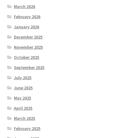
March 2026
February 2026
January 2026
December 2025
November 2025
October 2025
September 2025
July 2025
June 2025
May 2025
April 2025
March 2025
February 2025