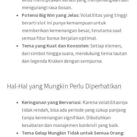
mengurangi rasa bosan.
Potensi Big Win yang Jelas:
Volatilitas yang tinggi
berarti slot ini punya kemampuan untuk
memberikan kemenangan besar, terutama saat
semua fitur bonus berjalan optimal.
Tema yang Kuat dan Konsisten:
Setiap elemen,
dari simbol hingga suara, mendukung tema lautan
dan legenda Kraken dengan sempurna.
Hal-Hal yang Mungkin Perlu Diperhatikan
Keringanan yang Bervariasi:
Karena volatilitasnya
tidak rendah, bisa ada periode yang cukup panjang
tanpa kemenangan signifikan. Dibutuhkan
kesabaran dan manajemen bankroll yang baik.
Tema Gelap Mungkin Tidak untuk Semua Orang: