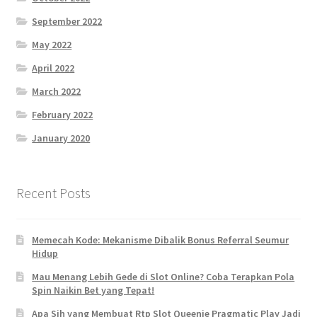
September 2022
May 2022
April 2022
March 2022
February 2022
January 2020
Recent Posts
Memecah Kode: Mekanisme Dibalik Bonus Referral Seumur
Hidup
Mau Menang Lebih Gede di Slot Online? Coba Terapkan Pola
Spin Naikin Bet yang Tepat!
Apa Sih yang Membuat Rtp Slot Queenie Pragmatic Play Jadi