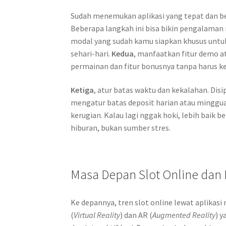
Sudah menemukan aplikasi yang tepat dan be
Beberapa langkah ini bisa bikin pengalaman
modal yang sudah kamu siapkan khusus untu
sehari-hari.
Kedua
, manfaatkan fitur demo a
permainan dan fitur bonusnya tanpa harus ke
Ketiga
, atur batas waktu dan kekalahan. Disi
mengatur batas deposit harian atau mingg
kerugian. Kalau lagi nggak hoki, lebih baik be
hiburan, bukan sumber stres.
Masa Depan Slot Online dan 
Ke depannya, tren slot online lewat aplikasi
(
Virtual Reality
) dan AR (
Augmented Reality
) y