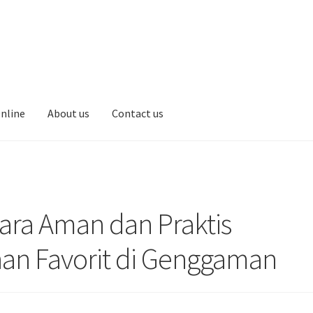
Online
About us
Contact us
 Cara Aman dan Praktis
an Favorit di Genggaman