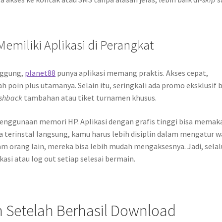
miliki Aplikasi di Perangkat
inggung,
planet88
punya aplikasi memang praktis. Akses cepat,
ah poin plus utamanya. Selain itu, seringkali ada promo eksklusif 
shback
tambahan atau tiket turnamen khusus.
 penggunaan memori HP. Aplikasi dengan grafis tinggi bisa memak
 terinstal langsung, kamu harus lebih disiplin dalam mengatur 
jam orang lain, mereka bisa lebih mudah mengaksesnya. Jadi, selal
asi atau log out setiap selesai bermain.
Setelah Berhasil Download