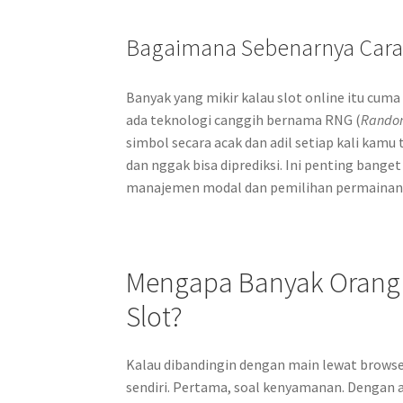
Bagaimana Sebenarnya Cara K
Banyak yang mikir kalau slot online itu cuma a
ada teknologi canggih bernama RNG (
Random
simbol secara acak dan adil setiap kali kamu
dan nggak bisa diprediksi. Ini penting banget
manajemen modal dan pemilihan permainan y
Mengapa Banyak Orang 
Slot?
Kalau dibandingin dengan main lewat browser
sendiri. Pertama, soal kenyamanan. Dengan ap