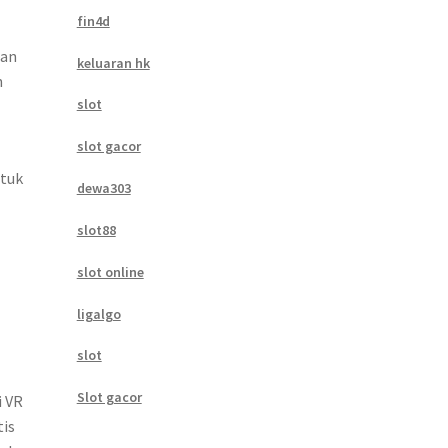
fin4d
gan
keluaran hk
n
slot
slot gacor
ntuk
dewa303
slot88
slot online
ligalgo
slot
Slot gacor
i VR
tis