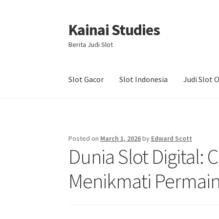
Kainai Studies
Skip
Skip
to
to
Berita Judi Slot
navigation
content
Slot Gacor
Slot Indonesia
Judi Slot 
Home
About us
Contact us
Privacy Policy
Posted on
March 1, 2026
by
Edward Scott
Dunia Slot Digital:
Menikmati Permain