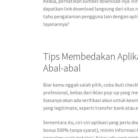
Kedua, perhatikan sumber download-nya. Hinda
dapatkan link download langsung dari situs r
tahu pengalaman pengguna lain dengan aplika
layanannya?
Tips Membedakan Aplika
Abal-abal
Biar kamu nggak salah pilih, coba ikuti check
profesional, bebas dari iklan pop-up yang me
biasanya akan ada verifikasi akun untuk ke
yang legitimate, seperti transfer bank atau 
Sementara itu, ciri-ciri aplikasi yang perlu d
bonus 500% tanpa syarat), minim informasi 
ponselmu saat instalasi. Kalau ada yang minta