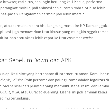
 browser, cari situs, dan login berulang kali. Kedua, performa.
perangkat mobile, jadi animasi dan putaran roda slot bisa lebih
 pas-pasan. Pengalaman bermain jadi lebih imersif.
men, atau permainan baru bisa langsung masuk ke HP. Kamu nggak 
plikasi juga menawarkan fitur khusus yang mungkin nggak tersedi
k latihan atau akses lebih cepat ke fitur
customer service
.
tikan Sebelum Download APK
mua aplikasi slot yang bertebaran di internet itu aman. Kamu haru
 apk judi slot
. Poin pertama dan paling utama adalah
legalitas d
nload berasal dari penyedia yang memiliki lisensi resmi dari lemb
GCOR, MGA, atau Curacao eGaming. Lisensi ini jadi jaminan kalau
adimu terlindungi.