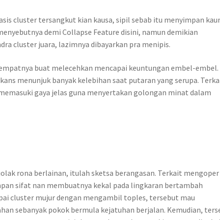
s cluster tersangkut kian kausa, sipil sebab itu menyimpan ka
menyebutnya demi Collapse Feature disini, namun demikian
a cluster juara, lazimnya dibayarkan pra menipis.
a tempatnya buat melecehkan mencapai keuntungan embel-embel.
 kans menunjuk banyak kelebihan saat putaran yang serupa. Terka
da memasuki gaya jelas guna menyertakan golongan minat dalam
jolak rona berlainan, itulah sketsa berangasan. Terkait mengoper
pan sifat nan membuatnya kekal pada lingkaran bertambah
pai cluster mujur dengan mengambil toples, tersebut mau
han sebanyak pokok bermula kejatuhan berjalan. Kemudian, ters