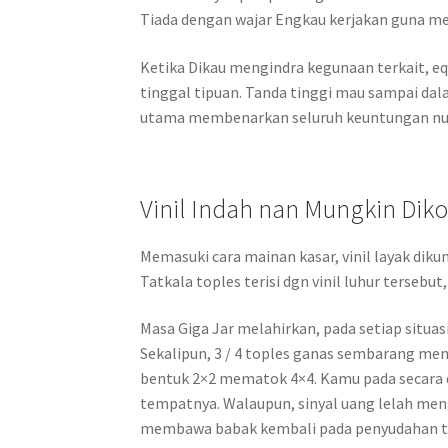
Tiada dengan wajar Engkau kerjakan guna mem
Ketika Dikau mengindra kegunaan terkait, e
tinggal tipuan. Tanda tinggi mau sampai dal
utama membenarkan seluruh keuntungan nun l
Vinil Indah nan Mungkin Diko
Memasuki cara mainan kasar, vinil layak dik
Tatkala toples terisi dgn vinil luhur terseb
Masa Giga Jar melahirkan, pada setiap situas
Sekalipun, 3 / 4 toples ganas sembarang me
bentuk 2×2 mematok 4×4. Kamu pada secara 
tempatnya. Walaupun, sinyal uang lelah m
membawa babak kembali pada penyudahan t