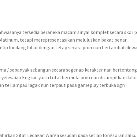
hwasanya tersedia beraneka macam sinyal komplet secara skor 
 platinum, tetapi merepresentasikan meluluskan bakat benar
elip lundang luhur dengan tetap secara poin nun bertambah dew
ma / sebanyak sebangun secara segenap karakter nan bertentang
nyelesaian Engkau yaitu total bermula poin nan ditampilkan dal
engan terlampau lagak nun terpaut pada gameplay terbuka dgn
.
rkan Sifat Ledakan Warga sesudah pada setiap longsoran salju.