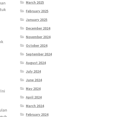
March 2025
man
tuk
February 2025
January 2025
December 2024
November 2024
ok
October 2024
September 2024
August 2024
July 2024
June 2024
May 2024
Ini
April 2024
March 2024
ulan
February 2024
gguh