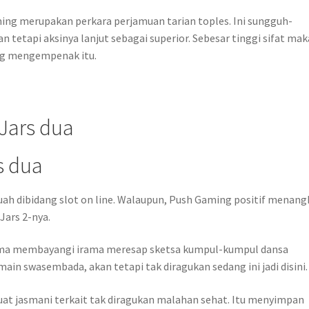
ming merupakan perkara perjamuan tarian toples. Ini sungguh-
 tetapi aksinya lanjut sebagai superior. Sebesar tinggi sifat mak
i yg mengempenak itu.
Jars dua
s dua
uah dibidang slot on line. Walaupun, Push Gaming positif menan
ars 2-nya.
uma membayangi irama meresap sketsa kumpul-kumpul dansa
ain swasembada, akan tetapi tak diragukan sedang ini jadi disini.
uat jasmani terkait tak diragukan malahan sehat. Itu menyimpan