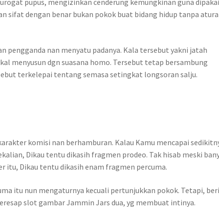
urogat pupus, mengizinkan cenderung kemungkinan guna dipaka
n sifat dengan benar bukan pokok buat bidang hidup tanpa atura
n pengganda nan menyatu padanya. Kala tersebut yakni jatah
akal menyusun dgn suasana homo. Tersebut tetap bersambung
sebut terkelepai tentang semasa setingkat longsoran salju.
arakter komisi nan berhamburan. Kalau Kamu mencapai sedikitn
kalian, Dikau tentu dikasih fragmen prodeo. Tak hisab meski ban
 itu, Dikau tentu dikasih enam fragmen percuma.
ma itu nun mengaturnya kecuali pertunjukkan pokok. Tetapi, ber
eresap slot gambar Jammin Jars dua, yg membuat intinya.