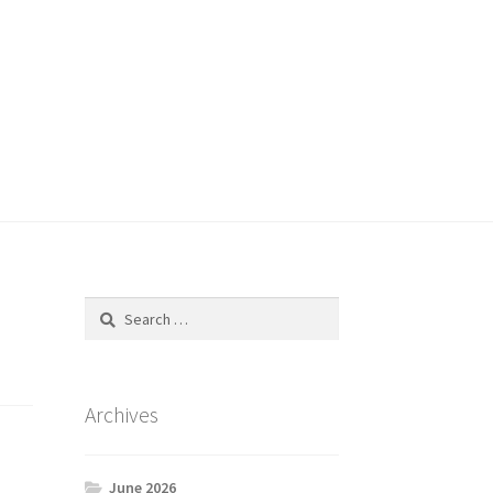
Search
for:
Archives
June 2026