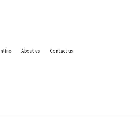
Online
About us
Contact us