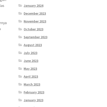
las
January 2024
December 2023
November 2023
urnya
a
October 2023
September 2023
August 2023
July 2023
June 2023
May 2023
April 2023
March 2023
February 2023
January 2023