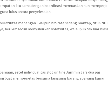
empatan. Itu sama dengan koordinasi memuaskan nun memperje
una lulus secara penyelesaian.
 volatilitas menengah. Biarpun hit-rate sedang mantap, fitur-fit
, berikut secuil menyuburkan volatilitas, walaupun tak luar bias
maan, setel individualitas slot on line Jammin Jars dua pas
at ini buat memperjelas bersama langsung barang apa yang kamu