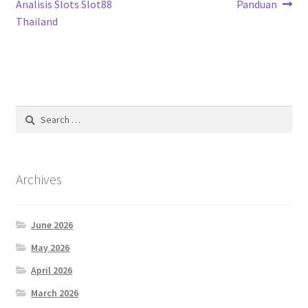
navigation
Analisis Slots Slot88
Panduan
Thailand
Search
for:
Archives
June 2026
May 2026
April 2026
March 2026