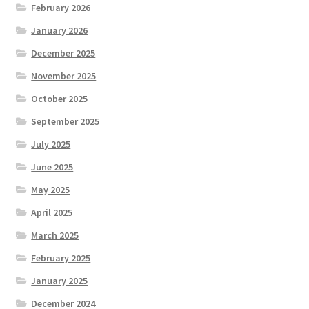
February 2026
January 2026
December 2025
November 2025
October 2025
September 2025
July 2025
June 2025
May 2025
April 2025
March 2025
February 2025
January 2025
December 2024