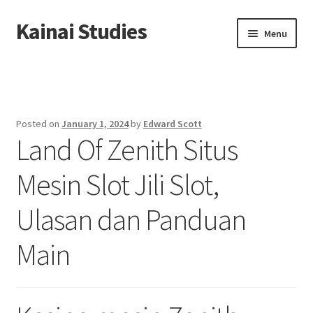
Kainai Studies
Skip
Skip
Menu
to
to
navigation
content
Home
About us
Posted on
January 1, 2024
by
Edward Scott
Land Of Zenith Situs
Contact us
Mesin Slot Jili Slot,
Privacy Policy
Ulasan dan Panduan
Main