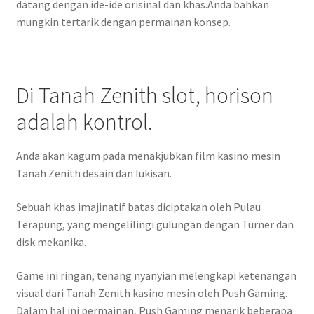
datang dengan ide-ide orisinal dan khas.Anda bahkan
mungkin tertarik dengan permainan konsep.
Di Tanah Zenith slot, horison
adalah kontrol.
Anda akan kagum pada menakjubkan film kasino mesin
Tanah Zenith desain dan lukisan.
Sebuah khas imajinatif batas diciptakan oleh Pulau
Terapung, yang mengelilingi gulungan dengan Turner dan
disk mekanika.
Game ini ringan, tenang nyanyian melengkapi ketenangan
visual dari Tanah Zenith kasino mesin oleh Push Gaming.
Dalam hal ini permainan, Push Gaming menarik beberapa