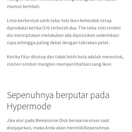
muncul kembali.
Lima berbentuk salib teka-teki ikon kehendak tetap
diproduksi ketika Orb terbelah dua. The teka-teki simbol
dia menciptakan melakukan ada diposisikan sedemikian
rupa sehingga paling dekat dengan tabrakan pelet.
Ketika fitur ditutup dan tidak lebih bola adalah mencolok,
misteri simbol mungkin memperlihatkan sang ikon.
Sepenuhnya berputar pada
Hypermode
Jika alur pada Mekanisme Disk berwarna emas saat
disejajarkan, maka Anda akan memilikiSepenuhnya