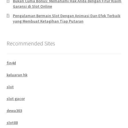
Bukan Cuma Bonus: Memahami Hak Anda dengan Fitur Klaim
Garansi di Slot Online
Pengalaman Bermain Slot Dengan Animasi Dan Efek Terbaik
yang Membuat Ketagihan Tiap Putaran
Recommended Sites
fin4d
keluaran hk
slot
slot gacor
dewa303
slot88