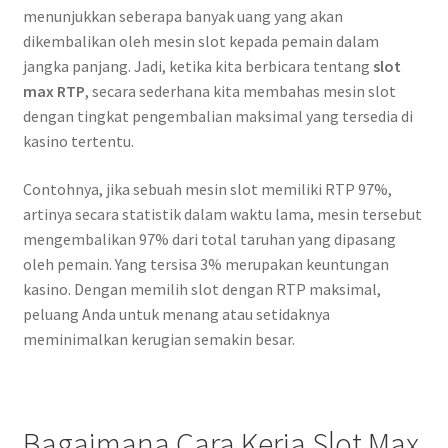
menunjukkan seberapa banyak uang yang akan
dikembalikan oleh mesin slot kepada pemain dalam
jangka panjang. Jadi, ketika kita berbicara tentang
slot
max RTP
, secara sederhana kita membahas mesin slot
dengan tingkat pengembalian maksimal yang tersedia di
kasino tertentu.
Contohnya, jika sebuah mesin slot memiliki RTP 97%,
artinya secara statistik dalam waktu lama, mesin tersebut
mengembalikan 97% dari total taruhan yang dipasang
oleh pemain. Yang tersisa 3% merupakan keuntungan
kasino. Dengan memilih slot dengan RTP maksimal,
peluang Anda untuk menang atau setidaknya
meminimalkan kerugian semakin besar.
Bagaimana Cara Kerja Slot Max