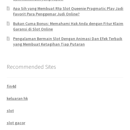
Apa Sih yang Membuat Rtp Slot Queenie Pragmatic Play Jadi
Favorit Para Penggemar Judi Online?
Bukan Cuma Bonus: Memahami Hak Anda dengan Fitur Klaim
Garansi di Slot Online
Pengalaman Bermain Slot Dengan Animasi Dan Efek Terbaik
yang Membuat Ketagihan Tiap Putaran
Recommended Sites
fin4d
keluaran hk
slot
slot gacor