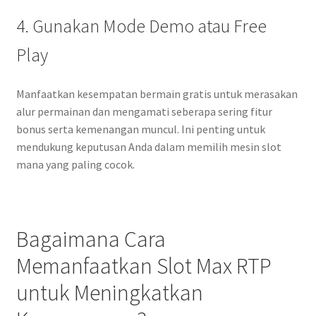
4. Gunakan Mode Demo atau Free
Play
Manfaatkan kesempatan bermain gratis untuk merasakan
alur permainan dan mengamati seberapa sering fitur
bonus serta kemenangan muncul. Ini penting untuk
mendukung keputusan Anda dalam memilih mesin slot
mana yang paling cocok.
Bagaimana Cara
Memanfaatkan Slot Max RTP
untuk Meningkatkan