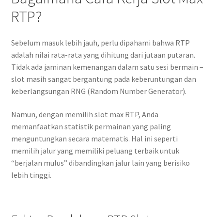
RTP?
Sebelum masuk lebih jauh, perlu dipahami bahwa RTP
adalah nilai rata-rata yang dihitung dari jutaan putaran.
Tidak ada jaminan kemenangan dalam satu sesi bermain –
slot masih sangat bergantung pada keberuntungan dan
keberlangsungan RNG (Random Number Generator).
Namun, dengan memilih slot max RTP, Anda
memanfaatkan statistik permainan yang paling
menguntungkan secara matematis. Hal ini seperti
memilih jalur yang memiliki peluang terbaik untuk
“berjalan mulus” dibandingkan jalur lain yang berisiko
lebih tinggi.