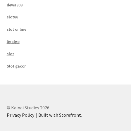
dewa303
slot88
slot online
ligalgo
slot
Slot gacor
© Kainai Studies 2026
Privacy Policy
Built with Storefront
.