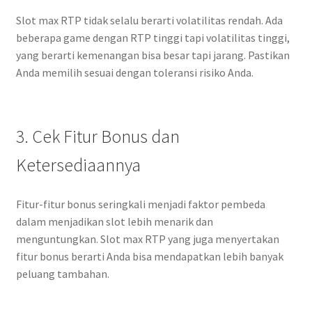
Slot max RTP tidak selalu berarti volatilitas rendah. Ada
beberapa game dengan RTP tinggi tapi volatilitas tinggi,
yang berarti kemenangan bisa besar tapi jarang. Pastikan
Anda memilih sesuai dengan toleransi risiko Anda.
3. Cek Fitur Bonus dan
Ketersediaannya
Fitur-fitur bonus seringkali menjadi faktor pembeda
dalam menjadikan slot lebih menarik dan
menguntungkan. Slot max RTP yang juga menyertakan
fitur bonus berarti Anda bisa mendapatkan lebih banyak
peluang tambahan.