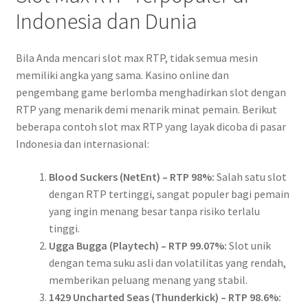
Indonesia dan Dunia
Bila Anda mencari slot max RTP, tidak semua mesin
memiliki angka yang sama. Kasino online dan
pengembang game berlomba menghadirkan slot dengan
RTP yang menarik demi menarik minat pemain. Berikut
beberapa contoh slot max RTP yang layak dicoba di pasar
Indonesia dan internasional:
Blood Suckers (NetEnt) – RTP 98%:
Salah satu slot
dengan RTP tertinggi, sangat populer bagi pemain
yang ingin menang besar tanpa risiko terlalu
tinggi.
Ugga Bugga (Playtech) – RTP 99.07%:
Slot unik
dengan tema suku asli dan volatilitas yang rendah,
memberikan peluang menang yang stabil.
1429 Uncharted Seas (Thunderkick) – RTP 98.6%: