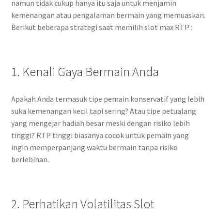
namun tidak cukup hanya itu saja untuk menjamin
kemenangan atau pengalaman bermain yang memuaskan.
Berikut beberapa strategi saat memilih slot max RTP :
1. Kenali Gaya Bermain Anda
Apakah Anda termasuk tipe pemain konservatif yang lebih
suka kemenangan kecil tapi sering? Atau tipe petualang
yang mengejar hadiah besar meski dengan risiko lebih
tinggi? RTP tinggi biasanya cocok untuk pemain yang
ingin memperpanjang waktu bermain tanpa risiko
berlebihan.
2. Perhatikan Volatilitas Slot