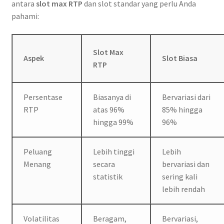
antara
slot max RTP
dan slot standar yang perlu Anda
pahami:
Slot Max
Aspek
Slot Biasa
RTP
Persentase
Biasanya di
Bervariasi dari
RTP
atas 96%
85% hingga
hingga 99%
96%
Peluang
Lebih tinggi
Lebih
Menang
secara
bervariasi dan
statistik
sering kali
lebih rendah
Volatilitas
Beragam,
Bervariasi,