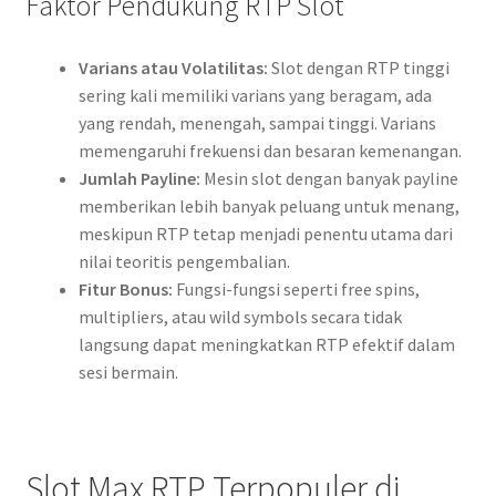
Faktor Pendukung RTP Slot
Varians atau Volatilitas:
Slot dengan RTP tinggi
sering kali memiliki varians yang beragam, ada
yang rendah, menengah, sampai tinggi. Varians
memengaruhi frekuensi dan besaran kemenangan.
Jumlah Payline:
Mesin slot dengan banyak payline
memberikan lebih banyak peluang untuk menang,
meskipun RTP tetap menjadi penentu utama dari
nilai teoritis pengembalian.
Fitur Bonus:
Fungsi-fungsi seperti free spins,
multipliers, atau wild symbols secara tidak
langsung dapat meningkatkan RTP efektif dalam
sesi bermain.
Slot Max RTP Terpopuler di