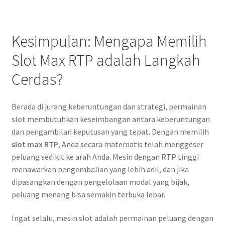
Kesimpulan: Mengapa Memilih
Slot Max RTP adalah Langkah
Cerdas?
Berada di jurang keberuntungan dan strategi, permainan
slot membutuhkan keseimbangan antara keberuntungan
dan pengambilan keputusan yang tepat. Dengan memilih
slot max RTP
, Anda secara matematis telah menggeser
peluang sedikit ke arah Anda. Mesin dengan RTP tinggi
menawarkan pengembalian yang lebih adil, dan jika
dipasangkan dengan pengelolaan modal yang bijak,
peluang menang bisa semakin terbuka lebar.
Ingat selalu, mesin slot adalah permainan peluang dengan