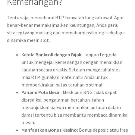
Kemenangan?
Tentu saja, memahami RTP hanyalah langkah awal. Agar
benar-benar memaksimalkan keuntungan, Anda perlu
strategi yang matang dan memahami psikologi sekaligus
dinamika mesin slot.
Kelola Bankroll dengan Bijak:
Jangan tergoda
untuk mengejar kemenangan dengan menaikkan
taruhan secara drastis. Setelah mengetahui slot
max RTP, gunakan matematis Anda untuk
memperkirakan batas taruhan optimal.
Pahami Pola Mesin:
Meskipun RNG tidak dapat
diprediksi, pengalaman bertahun-tahun
menunjukkan bahwa memainkan putaran dalam
durasi tertentu bisa membantu membaca dinamika
mesin.
Manfaatkan Bonus Kasino:
Bonus deposit atau free