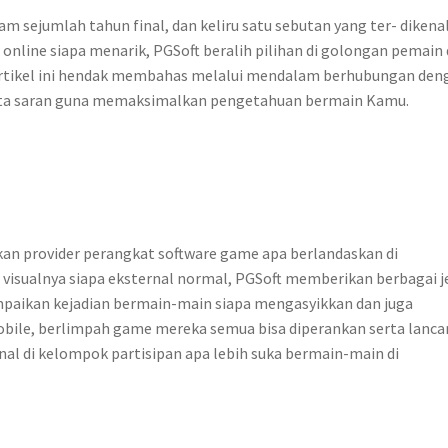
am sejumlah tahun final, dan keliru satu sebutan yang ter- dikena
 online siapa menarik, PGSoft beralih pilihan di golongan pemain 
Artikel ini hendak membahas melalui mendalam berhubungan den
 serta saran guna memaksimalkan pengetahuan bermain Kamu.
an provider perangkat software game apa berlandaskan di
 visualnya siapa eksternal normal, PGSoft memberikan berbagai j
mpaikan kejadian bermain-main siapa mengasyikkan dan juga
obile, berlimpah game mereka semua bisa diperankan serta lancar
al di kelompok partisipan apa lebih suka bermain-main di