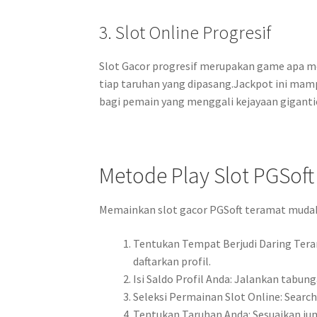
3. Slot Online Progresif
Slot Gacor progresif merupakan game apa m
tiap taruhan yang dipasang.Jackpot ini ma
bagi pemain yang menggali kejayaan giganti
Metode Play Slot PGSoft
Memainkan slot gacor PGSoft teramat mudah.
Tentukan Tempat Berjudi Daring Tera
daftarkan profil.
Isi Saldo Profil Anda: Jalankan tabu
Seleksi Permainan Slot Online: Search
Tentukan Taruhan Anda: Sesuaikan jum