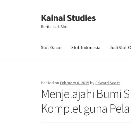
Kainai Studies
Skip
Skip
to
to
Berita Judi Slot
navigation
content
Slot Gacor
Slot Indonesia
Judi Slot 
Home
About us
Contact us
Privacy Policy
Posted on
February 6, 2025
by
Edward Scott
Menjelajahi Bumi S
Komplet guna Pela