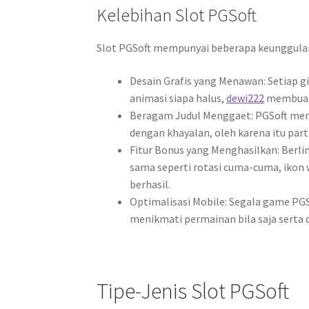
Kelebihan Slot PGSoft
Slot PGSoft mempunyai beberapa keunggulan 
Desain Grafis yang Menawan: Setiap g
animasi siapa halus,
dewi222
membuat 
Beragam Judul Menggaet: PGSoft me
dengan khayalan, oleh karena itu par
Fitur Bonus yang Menghasilkan: Berli
sama seperti rotasi cuma-cuma, ikon
berhasil.
Optimalisasi Mobile: Segala game PG
menikmati permainan bila saja serta d
Tipe-Jenis Slot PGSoft