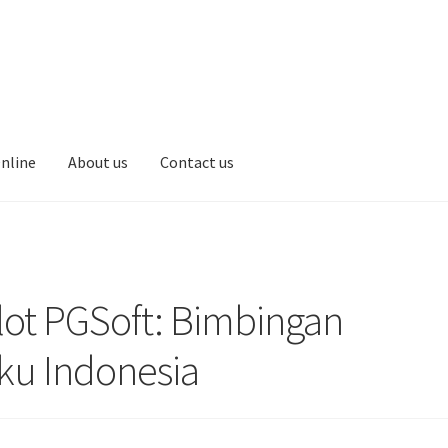
Online
About us
Contact us
lot PGSoft: Bimbingan
ku Indonesia