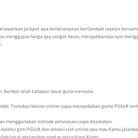
enawarkan jackpot apa berkelanjutan bertambah sejalan bersam
mpu menggapai harga apa sangat besar, menjadikannya opsi meng
c.
 Berikut ialah tahapan dasar guna memulai:
ndal: Temukan kasino online siapa menyediakan game PGSoft ser
ngan menggunakan metode pelunasan siapa disediakan.
 koleksi gim PGSoft dan seleksi slot online apa mau Kamu jalanka
lah total pertaruhan pantas serta biaya Kamu.