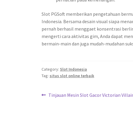
Slot PGSoft memberikan pengetahuan bermai
Indonesia. Bersama desain visual siapa men
pernah berhasil menggaet konsentrasi berl
mengerti cara aktivitas gim, Anda dapat me
bermain-main dan juga mudah-mudahan suks
Category:
Slot Indonesia
Tag:
situs slot online terbaik
Post
Previous
Tinjauan Mesin Slot Gacor Victorian Villai
post:
navigation