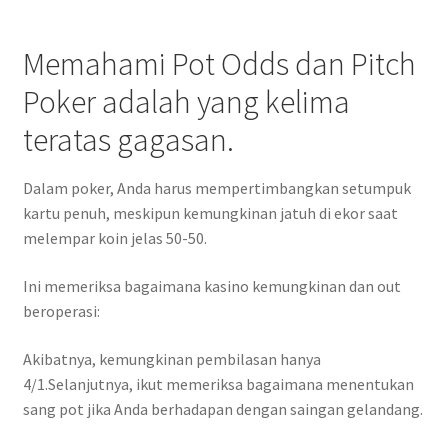
Memahami Pot Odds dan Pitch
Poker adalah yang kelima
teratas gagasan.
Dalam poker, Anda harus mempertimbangkan setumpuk
kartu penuh, meskipun kemungkinan jatuh di ekor saat
melempar koin jelas 50-50.
Ini memeriksa bagaimana kasino kemungkinan dan out
beroperasi:
Akibatnya, kemungkinan pembilasan hanya
4/1.Selanjutnya, ikut memeriksa bagaimana menentukan
sang pot jika Anda berhadapan dengan saingan gelandang.