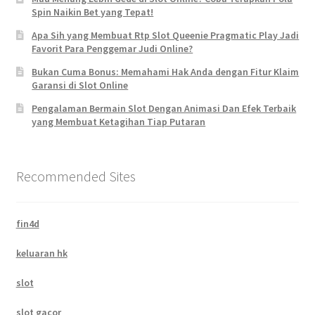
Spin Naikin Bet yang Tepat!
Apa Sih yang Membuat Rtp Slot Queenie Pragmatic Play Jadi
Favorit Para Penggemar Judi Online?
Bukan Cuma Bonus: Memahami Hak Anda dengan Fitur Klaim
Garansi di Slot Online
Pengalaman Bermain Slot Dengan Animasi Dan Efek Terbaik
yang Membuat Ketagihan Tiap Putaran
Recommended Sites
fin4d
keluaran hk
slot
slot gacor