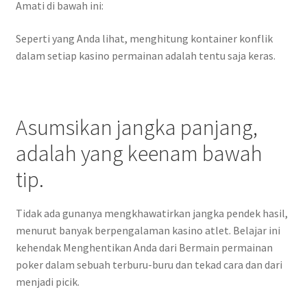
Amati di bawah ini:
Seperti yang Anda lihat, menghitung kontainer konflik
dalam setiap kasino permainan adalah tentu saja keras.
Asumsikan jangka panjang,
adalah yang keenam bawah
tip.
Tidak ada gunanya mengkhawatirkan jangka pendek hasil,
menurut banyak berpengalaman kasino atlet. Belajar ini
kehendak Menghentikan Anda dari Bermain permainan
poker dalam sebuah terburu-buru dan tekad cara dan dari
menjadi picik.