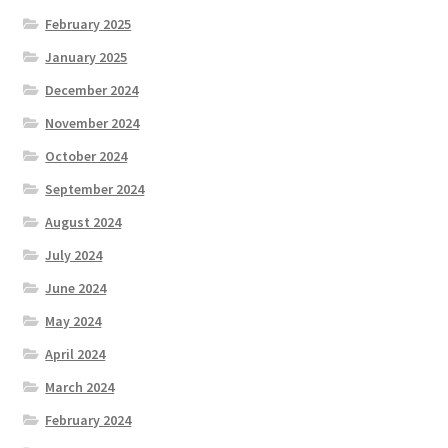
February 2025
January 2025
December 2024
November 2024
October 2024
September 2024
August 2024
July 2024
June 2024
May 2024
April 2024
March 2024
February 2024