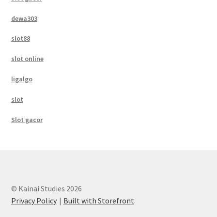
dewa303
slot88
slot online
ligalgo
slot
Slot gacor
© Kainai Studies 2026
Privacy Policy
Built with Storefront
.