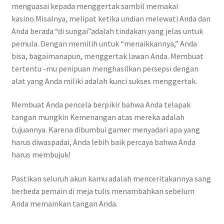
menguasai kepada menggertak sambil memakai
kasino.Misalnya, melipat ketika undian melewati Anda dan
Anda berada “di sungai”adalah tindakan yang jelas untuk
pemula. Dengan memilih untuk “menaikkannya,” Anda
bisa, bagaimanapun, menggertak lawan Anda. Membuat
tertentu -mu penipuan menghasilkan persepsi dengan
alat yang Anda miliki adalah kunci sukses menggertak.
Membuat Anda pencela berpikir bahwa Anda telapak
tangan mungkin Kemenangan atas mereka adalah
tujuannya. Karena dibumbui gamer menyadari apa yang
harus diwaspadai, Anda lebih baik percaya bahwa Anda
harus membujuk!
Pastikan seluruh akun kamu adalah menceritakannya sang
berbeda pemain di meja tulis menambahkan sebelum
Anda memainkan tangan Anda.