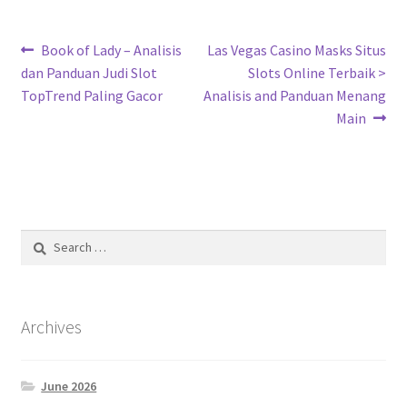
Post
Previous
Next
Book of Lady – Analisis
Las Vegas Casino Masks Situs
post:
post:
dan Panduan Judi Slot
Slots Online Terbaik >
navigation
TopTrend Paling Gacor
Analisis and Panduan Menang
Main
Search
for:
Archives
June 2026