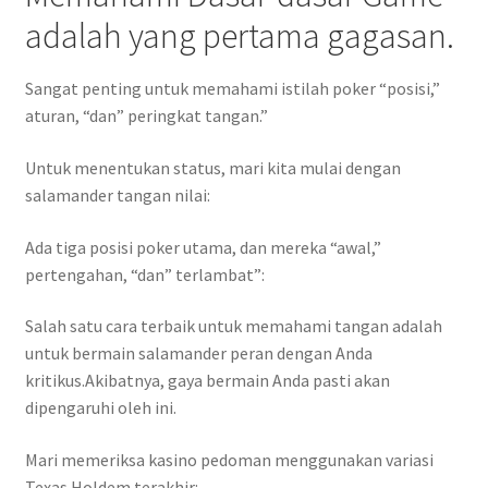
adalah yang pertama gagasan.
Sangat penting untuk memahami istilah poker “posisi,”
aturan, “dan” peringkat tangan.”
Untuk menentukan status, mari kita mulai dengan
salamander tangan nilai:
Ada tiga posisi poker utama, dan mereka “awal,”
pertengahan, “dan” terlambat”:
Salah satu cara terbaik untuk memahami tangan adalah
untuk bermain salamander peran dengan Anda
kritikus.Akibatnya, gaya bermain Anda pasti akan
dipengaruhi oleh ini.
Mari memeriksa kasino pedoman menggunakan variasi
Texas Holdem terakhir: