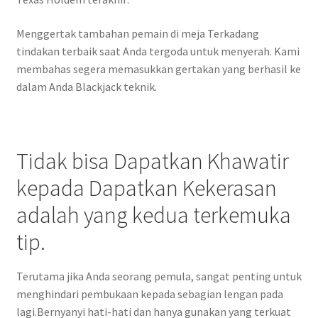
Menggertak tambahan pemain di meja Terkadang
tindakan terbaik saat Anda tergoda untuk menyerah. Kami
membahas segera memasukkan gertakan yang berhasil ke
dalam Anda Blackjack teknik.
Tidak bisa Dapatkan Khawatir
kepada Dapatkan Kekerasan
adalah yang kedua terkemuka
tip.
Terutama jika Anda seorang pemula, sangat penting untuk
menghindari pembukaan kepada sebagian lengan pada
lagi.Bernyanyi hati-hati dan hanya gunakan yang terkuat