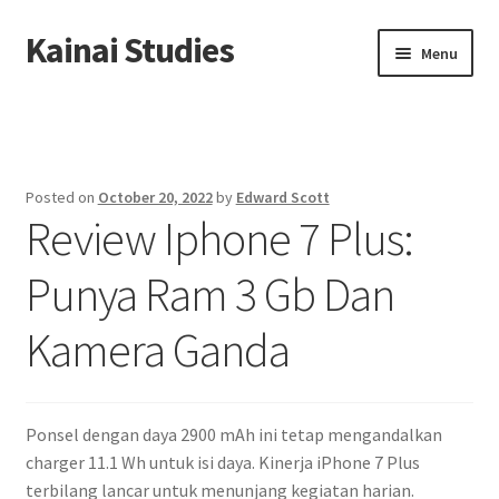
Kainai Studies
Skip
Skip
Menu
to
to
navigation
content
Home
About us
Posted on
October 20, 2022
by
Edward Scott
Review Iphone 7 Plus:
Contact us
Punya Ram 3 Gb Dan
Privacy Policy
Kamera Ganda
Ponsel dengan daya 2900 mAh ini tetap mengandalkan
charger 11.1 Wh untuk isi daya. Kinerja iPhone 7 Plus
terbilang lancar untuk menunjang kegiatan harian.