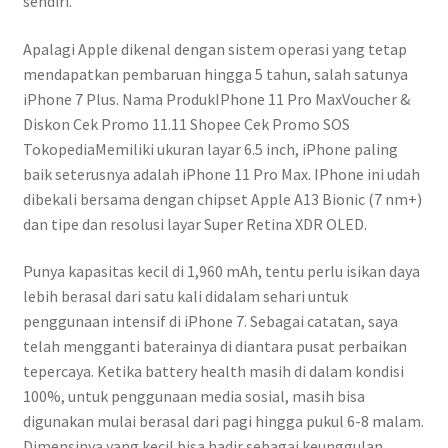
sendiri.
Apalagi Apple dikenal dengan sistem operasi yang tetap
mendapatkan pembaruan hingga 5 tahun, salah satunya
iPhone 7 Plus. Nama ProdukIPhone 11 Pro MaxVoucher &
Diskon Cek Promo 11.11 Shopee Cek Promo SOS
TokopediaMemiliki ukuran layar 6.5 inch, iPhone paling
baik seterusnya adalah iPhone 11 Pro Max. IPhone ini udah
dibekali bersama dengan chipset Apple A13 Bionic (7 nm+)
dan tipe dan resolusi layar Super Retina XDR OLED.
Punya kapasitas kecil di 1,960 mAh, tentu perlu isikan daya
lebih berasal dari satu kali didalam sehari untuk
penggunaan intensif di iPhone 7. Sebagai catatan, saya
telah mengganti baterainya di diantara pusat perbaikan
tepercaya. Ketika battery health masih di dalam kondisi
100%, untuk penggunaan media sosial, masih bisa
digunakan mulai berasal dari pagi hingga pukul 6-8 malam.
Dimensinya yang kecil bisa hadir sebagai keunggulan