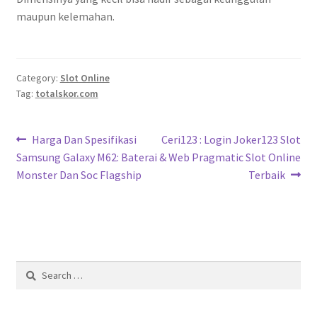
maupun kelemahan.
Category:
Slot Online
Tag:
totalskor.com
Post
Previous
Next
Harga Dan Spesifikasi
Ceri123 : Login Joker123 Slot
post:
post:
Samsung Galaxy M62: Baterai
& Web Pragmatic Slot Online
navigation
Monster Dan Soc Flagship
Terbaik
Search
for: