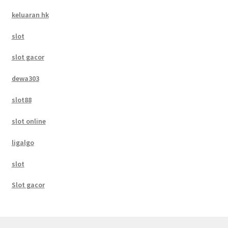
keluaran hk
slot
slot gacor
dewa303
slot88
slot online
ligalgo
slot
Slot gacor