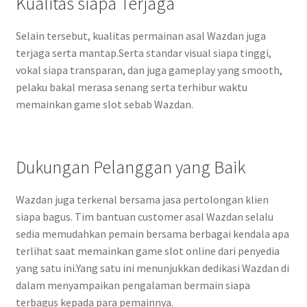
Kualitas siapa Terjaga
Selain tersebut, kualitas permainan asal Wazdan juga
terjaga serta mantap.Serta standar visual siapa tinggi,
vokal siapa transparan, dan juga gameplay yang smooth,
pelaku bakal merasa senang serta terhibur waktu
memainkan game slot sebab Wazdan.
Dukungan Pelanggan yang Baik
Wazdan juga terkenal bersama jasa pertolongan klien
siapa bagus. Tim bantuan customer asal Wazdan selalu
sedia memudahkan pemain bersama berbagai kendala apa
terlihat saat memainkan game slot online dari penyedia
yang satu ini.Yang satu ini menunjukkan dedikasi Wazdan di
dalam menyampaikan pengalaman bermain siapa
terbagus kepada para pemainnya.