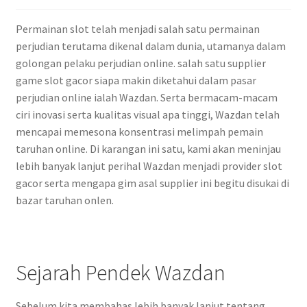
Permainan slot telah menjadi salah satu permainan
perjudian terutama dikenal dalam dunia, utamanya dalam
golongan pelaku perjudian online. salah satu supplier
game slot gacor siapa makin diketahui dalam pasar
perjudian online ialah Wazdan. Serta bermacam-macam
ciri inovasi serta kualitas visual apa tinggi, Wazdan telah
mencapai memesona konsentrasi melimpah pemain
taruhan online. Di karangan ini satu, kami akan meninjau
lebih banyak lanjut perihal Wazdan menjadi provider slot
gacor serta mengapa gim asal supplier ini begitu disukai di
bazar taruhan onlen.
Sejarah Pendek Wazdan
Sebelum kita membahas lebih banyak lanjut tentang