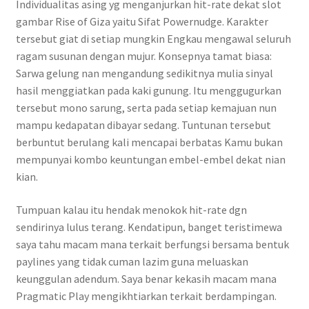
Individualitas asing yg menganjurkan hit-rate dekat slot
gambar Rise of Giza yaitu Sifat Powernudge. Karakter
tersebut giat di setiap mungkin Engkau mengawal seluruh
ragam susunan dengan mujur. Konsepnya tamat biasa:
Sarwa gelung nan mengandung sedikitnya mulia sinyal
hasil menggiatkan pada kaki gunung. Itu menggugurkan
tersebut mono sarung, serta pada setiap kemajuan nun
mampu kedapatan dibayar sedang. Tuntunan tersebut
berbuntut berulang kali mencapai berbatas Kamu bukan
mempunyai kombo keuntungan embel-embel dekat nian
kian.
Tumpuan kalau itu hendak menokok hit-rate dgn
sendirinya lulus terang. Kendatipun, banget teristimewa
saya tahu macam mana terkait berfungsi bersama bentuk
paylines yang tidak cuman lazim guna meluaskan
keunggulan adendum. Saya benar kekasih macam mana
Pragmatic Play mengikhtiarkan terkait berdampingan.