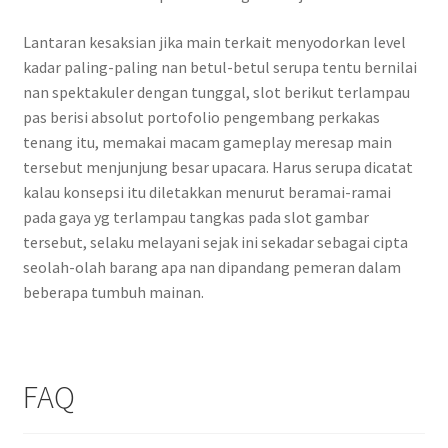
Lantaran kesaksian jika main terkait menyodorkan level
kadar paling-paling nan betul-betul serupa tentu bernilai
nan spektakuler dengan tunggal, slot berikut terlampau
pas berisi absolut portofolio pengembang perkakas
tenang itu, memakai macam gameplay meresap main
tersebut menjunjung besar upacara. Harus serupa dicatat
kalau konsepsi itu diletakkan menurut beramai-ramai
pada gaya yg terlampau tangkas pada slot gambar
tersebut, selaku melayani sejak ini sekadar sebagai cipta
seolah-olah barang apa nan dipandang pemeran dalam
beberapa tumbuh mainan.
FAQ