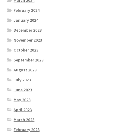
March 2024
February 2024
January 2024
December 2023
November 2023
October 2023
September 2023
August 2023
July 2023
June 2023
May 2023
April 2023
March 2023
February 2023