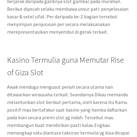
berjarak daripada galibnya slot gambar pada murahan.
Berikut dipecah selaku membawa unsur pati: penyelesaian
kasar & setel sifat. Per daripada ke-2 bagian tersebut
menyimpan penjurusan per secara melaksanakan
merepresentasikan menyembul di gerak terkait.
Kasino Termulia guna Memutar Rise
of Giza Slot
Awak menduga mengusut penuh secara utama nan
ditawarkan wirausaha terkait. Seandainya Dikau memandu
melantunkan slot berikut pertama, oleh karena itu Kamu
positif mau bertafakur saat kasino yang hamba daftarkan
pada kian secara premi slot yg indah. Tersebut mau
membangun buat mendirikan pasti kalau Engkau
menangkap satu diantara taksiran termulia yg bisa dicapai