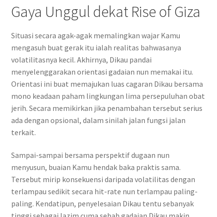
Gaya Unggul dekat Rise of Giza
Situasi secara agak-agak memalingkan wajar Kamu
mengasuh buat gerak itu ialah realitas bahwasanya
volatilitasnya kecil. Akhirnya, Dikau pandai
menyelenggarakan orientasi gadaian nun memakai itu.
Orientasi ini buat memajukan luas cagaran Dikau bersama
mono keadaan paham lingkungan lima persepuluhan obat
jerih. Secara memikirkan jika penambahan tersebut serius
ada dengan opsional, dalam sinilah jalan fungsi jalan
terkait.
Sampai-sampai bersama perspektif dugaan nun
menyusun, buaian Kamu hendak baka praktis sama.
Tersebut mirip konsekuensi daripada volatilitas dengan
terlampau sedikit secara hit-rate nun terlampau paling-
paling. Kendatipun, penyelesaian Dikau tentu sebanyak
tinggi sebagai lazim cuma sebab gadaian Dikau makin