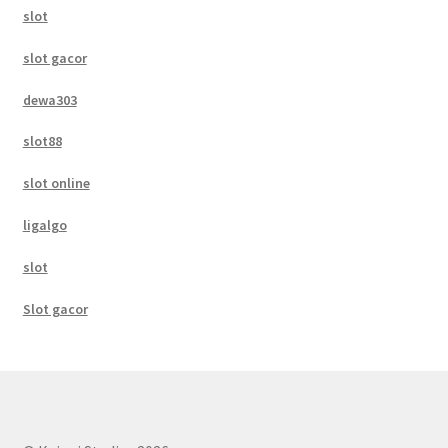
slot
slot gacor
dewa303
slot88
slot online
ligalgo
slot
Slot gacor