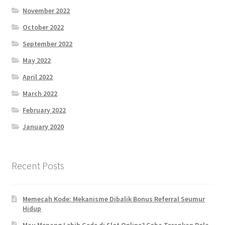
November 2022
October 2022
September 2022
May 2022
April 2022
March 2022
February 2022
January 2020
Recent Posts
Memecah Kode: Mekanisme Dibalik Bonus Referral Seumur
Hidup
Mau Menang Lebih Gede di Slot Online? Coba Terapkan Pola