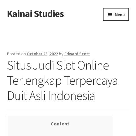
Kainai Studies
Skip
Skip
Menu
to
to
navigation
content
Home
About us
Posted on
October 23, 2022
by
Edward Scott
Situs Judi Slot Online
Contact us
Terlengkap Terpercaya
Privacy Policy
Duit Asli Indonesia
Content