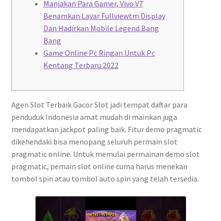
Manjakan Para Gamer, Vivo V7
Benamkan Layar Fullviewtm Display
Dan Hadirkan Mobile Legend Bang
Bang
Game Online Pc Ringan Untuk Pc
Kentang Terbaru 2022
Agen Slot Terbaik Gacor Slot jadi tempat daftar para
penduduk Indonesia amat mudah di mainkan juga
mendapatkan jackpot paling baik. Fitur demo pragmatic
dikehendaki bisa menopang seluruh permain slot
pragmatic online. Untuk memulai permainan demo slot
pragmatic, pemain slot online cuma harus menekan
tombol spin atau tombol auto spin yang telah tersedia.