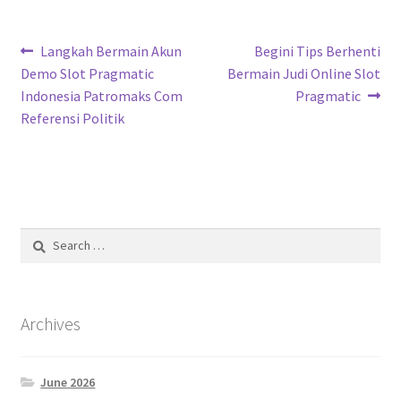
Post
Previous
Next
Langkah Bermain Akun
Begini Tips Berhenti
post:
post:
Demo Slot Pragmatic
Bermain Judi Online Slot
navigation
Indonesia Patromaks Com
Pragmatic
Referensi Politik
Search
for:
Archives
June 2026