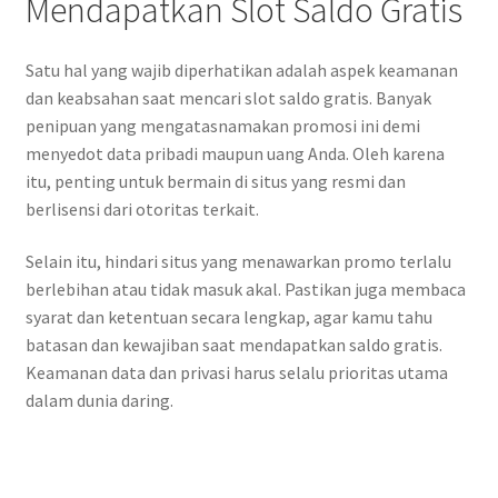
Mendapatkan Slot Saldo Gratis
Satu hal yang wajib diperhatikan adalah aspek keamanan
dan keabsahan saat mencari slot saldo gratis. Banyak
penipuan yang mengatasnamakan promosi ini demi
menyedot data pribadi maupun uang Anda. Oleh karena
itu, penting untuk bermain di situs yang resmi dan
berlisensi dari otoritas terkait.
Selain itu, hindari situs yang menawarkan promo terlalu
berlebihan atau tidak masuk akal. Pastikan juga membaca
syarat dan ketentuan secara lengkap, agar kamu tahu
batasan dan kewajiban saat mendapatkan saldo gratis.
Keamanan data dan privasi harus selalu prioritas utama
dalam dunia daring.