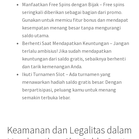
Manfaatkan Free Spins dengan Bijak – Free spins
seringkali diberikan sebagai bagian dari promo.
Gunakan untuk memicu fitur bonus dan mendapat
kesempatan menang besar tanpa mengurangi
saldo utama.
Berhenti Saat Mendapatkan Keuntungan – Jangan
terlalu ambisius! Jika sudah mendapatkan
keuntungan dari saldo gratis, sebaiknya berhenti
dan tarik kemenangan Anda.
Ikuti Turnamen Slot – Ada turnamen yang
menawarkan hadiah saldo gratis besar. Dengan
berpartisipasi, peluang kamu untuk menang
semakin terbuka lebar.
Keamanan dan Legalitas dalam