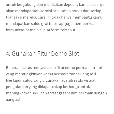
untuk bergabung dan melakukan deposit, kamu biasanya
akan mendapatkan komisi atau saldo bonus dari setiap
transaksi mereka. Cara ini tidak hanya membantu kamu
mendapatkan saldo gratis, tetapi juga memperkuat
komunitas pemain di platform tersebut.
4. Gunakan Fitur Demo Slot
Beberapa situs menyediakan fitur demo permainan slot
yang memungkinkan kamu bermain tanpa uang asli.
Meskipun saldo yang digunakan adalah saldo virtual,
pengalaman yang didapat cukup berharga untuk
meningkatkan skill dan strategi sebelum bermain dengan
uang asli.