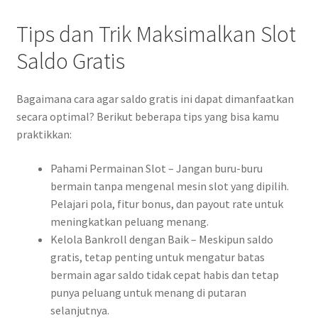
Tips dan Trik Maksimalkan Slot
Saldo Gratis
Bagaimana cara agar saldo gratis ini dapat dimanfaatkan
secara optimal? Berikut beberapa tips yang bisa kamu
praktikkan:
Pahami Permainan Slot – Jangan buru-buru
bermain tanpa mengenal mesin slot yang dipilih.
Pelajari pola, fitur bonus, dan payout rate untuk
meningkatkan peluang menang.
Kelola Bankroll dengan Baik – Meskipun saldo
gratis, tetap penting untuk mengatur batas
bermain agar saldo tidak cepat habis dan tetap
punya peluang untuk menang di putaran
selanjutnya.