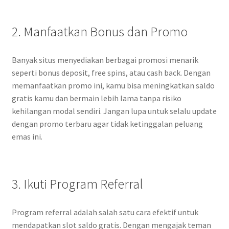
2. Manfaatkan Bonus dan Promo
Banyak situs menyediakan berbagai promosi menarik
seperti bonus deposit, free spins, atau cash back. Dengan
memanfaatkan promo ini, kamu bisa meningkatkan saldo
gratis kamu dan bermain lebih lama tanpa risiko
kehilangan modal sendiri. Jangan lupa untuk selalu update
dengan promo terbaru agar tidak ketinggalan peluang
emas ini.
3. Ikuti Program Referral
Program referral adalah salah satu cara efektif untuk
mendapatkan slot saldo gratis. Dengan mengajak teman