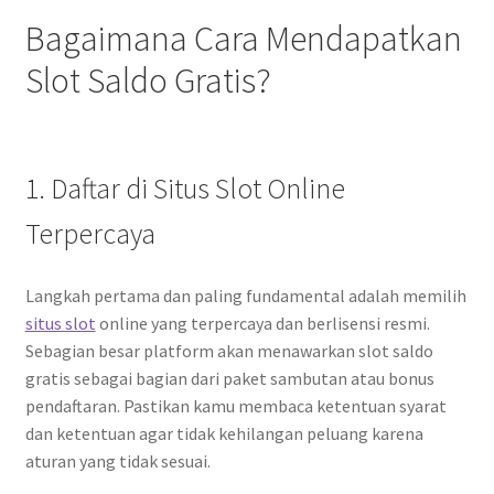
Bagaimana Cara Mendapatkan
Slot Saldo Gratis?
1. Daftar di Situs Slot Online
Terpercaya
Langkah pertama dan paling fundamental adalah memilih
situs slot
online yang terpercaya dan berlisensi resmi.
Sebagian besar platform akan menawarkan slot saldo
gratis sebagai bagian dari paket sambutan atau bonus
pendaftaran. Pastikan kamu membaca ketentuan syarat
dan ketentuan agar tidak kehilangan peluang karena
aturan yang tidak sesuai.