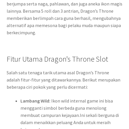
berjumpa serta naga, pahlawan, dan juga aneka ikon magis
lainnya. Bersama 5 roll dan 3 antrian, Dragon’s Throne
memberikan berlimpah cara guna berhasil, mengubahnya
alternatif apa memesona bagi pelaku muda maupun siapa
berkecimpung.
Fitur Utama Dragon’s Throne Slot
Salah satu tenaga tarik utama asal Dragon’s Throne
adalah fitur-fitur yang ditawarkannya. Berikut merupakan
beberapa ciri pokok yang perlu dicermati:
Lambang Wild:
Ikon wild internal game ini bisa
mengganti simbol berbeda guna menolong
membuat campuran kejayaan.Ini sekali berguna di
dalam menaikkan peluang Anda untuk meraih