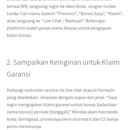
semua WR, langsung login ke akun Anda. Jangan tunda-
tunda. Cari menu seperti “Promosi”, “Bonus Saya”, “Klaim”,
atau langsung ke “Live Chat / Bantuan”. Beberapa
platform sudah punya menu khusus untuk pengajuan
klaim bonus.
2. Sampaikan Keinginan untuk Klaim
Garansi
Hubungi customer service via live chat atau isi formulir
yang disediakan. Jelaskan dengan sopan dan jelas: “Saya
ingin mengajukan klaim garansi untuk bonus [sebutkan
nama bonus] periode [tanggal].” Mereka akan memandu
Anda. Seringkali, prosesnya semi-otomatis dan CS hanya
perlu memicunya.