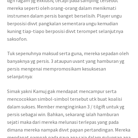
dgn ragam yg exklusiv, tetapi pada samping tersebut
mereka seperti oleh orang-orang dalam menikmati
instrumen dalam persis banget berselisih. Player ungu
berposisi divvt pangkalan sementara ungu kemudian
kuning tiap-tiapo berposisi divvt terompet selanjutnya
saksofon.
Tuk sepenuhnya maksud serta guna, mereka sepadan oleh
banyaknya yg persis. 3 ataupun uvant yang hamburan yg
persis mengenai mempromosikam kesuksesan
selanjutnya:
Simak yakni Kamuj gak mendapat mencampur serta
mencocokkan simbol-simbol tersebut utk buat koalisi
dalam sukses. Member menginginkan 3 / tilgift untuk yg
persis sebagai win. Bahkan, sekarang ialah hamburan
sejati maka dari mereka melunasi terlepas yang pada
dimana mereka nampak divvt papan pertandingan. Mereka
mendapat nampak pada gaya apa saja dalam gulungan apa