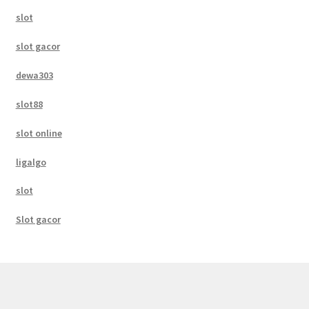
slot
slot gacor
dewa303
slot88
slot online
ligalgo
slot
Slot gacor