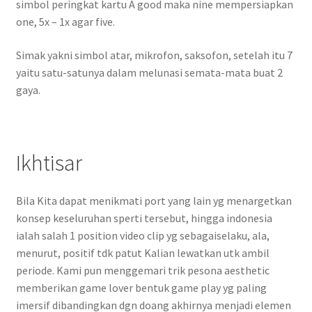
simbol peringkat kartu A good maka nine mempersiapkan
one, 5x – 1x agar five.
Simak yakni simbol atar, mikrofon, saksofon, setelah itu 7
yaitu satu-satunya dalam melunasi semata-mata buat 2
gaya.
Ikhtisar
Bila Kita dapat menikmati port yang lain yg menargetkan
konsep keseluruhan sperti tersebut, hingga indonesia
ialah salah 1 position video clip yg sebagaiselaku, ala,
menurut, positif tdk patut Kalian lewatkan utk ambil
periode. Kami pun menggemari trik pesona aesthetic
memberikan game lover bentuk game play yg paling
imersif dibandingkan dgn doang akhirnya menjadi elemen