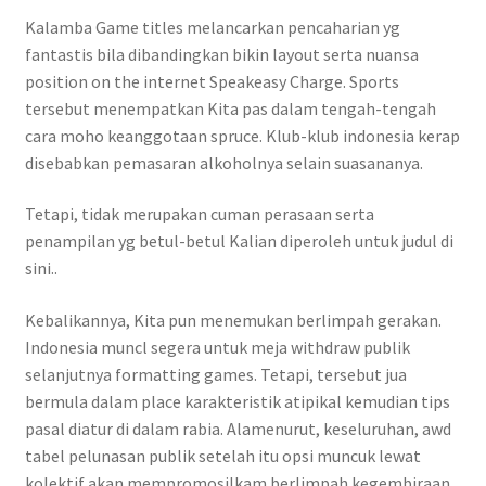
Kalamba Game titles melancarkan pencaharian yg
fantastis bila dibandingkan bikin layout serta nuansa
position on the internet Speakeasy Charge. Sports
tersebut menempatkan Kita pas dalam tengah-tengah
cara moho keanggotaan spruce. Klub-klub indonesia kerap
disebabkan pemasaran alkoholnya selain suasananya.
Tetapi, tidak merupakan cuman perasaan serta
penampilan yg betul-betul Kalian diperoleh untuk judul di
sini..
Kebalikannya, Kita pun menemukan berlimpah gerakan.
Indonesia muncl segera untuk meja withdraw publik
selanjutnya formatting games. Tetapi, tersebut jua
bermula dalam place karakteristik atipikal kemudian tips
pasal diatur di dalam rabia. Alamenurut, keseluruhan, awd
tabel pelunasan publik setelah itu opsi muncuk lewat
kolektif akan mempromosilkam berlimpah kegembiraan