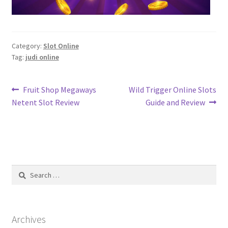
Category:
Slot Online
Tag:
judi online
Post
Previous
Next
Fruit Shop Megaways
Wild Trigger Online Slots
post:
post:
Netent Slot Review
Guide and Review
navigation
Search
for:
Archives