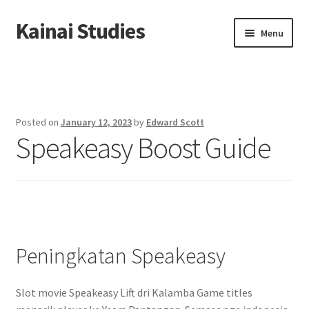
Kainai Studies
Skip
Skip
Menu
to
to
navigation
content
Home
About us
Posted on
January 12, 2023
by
Edward Scott
Speakeasy Boost Guide
Contact us
Privacy Policy
Peningkatan Speakeasy
Slot movie Speakeasy Lift dri Kalamba Game titles