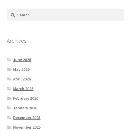
Search
for:
Archives
June 2026
May 2026
April 2026
March 2026
February 2026
January 2026
December 2025
November 2025