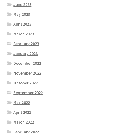
June 2023
May 2023
April 2023
March 2023
February 2023
January 2023
December 2022
November 2022
October 2022
September 2022
May 2022
April 2022
March 2022
February 2022