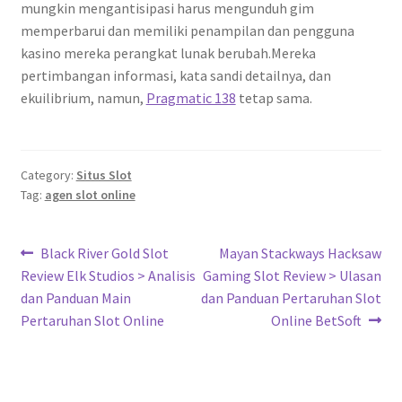
mungkin mengantisipasi harus mengunduh gim
memperbarui dan memiliki penampilan dan pengguna
kasino mereka perangkat lunak berubah.Mereka
pertimbangan informasi, kata sandi detailnya, dan
ekuilibrium, namun,
Pragmatic 138
tetap sama.
Category:
Situs Slot
Tag:
agen slot online
Post
Previous
Next
Black River Gold Slot
Mayan Stackways Hacksaw
post:
post:
Review Elk Studios > Analisis
Gaming Slot Review > Ulasan
navigation
dan Panduan Main
dan Panduan Pertaruhan Slot
Pertaruhan Slot Online
Online BetSoft