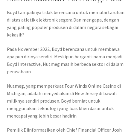
Boyd tampaknya tidak berencana untuk memulai taruhan
di atas atletik elektronik segera.Dan mengapa, dengan
yang paling populer produsen di dalam negara sebagai
kekasih?
Pada November 2022, Boyd berencana untuk membawa
apa pun dirinya sendiri. Meskipun berganti nama menjadi
Boyd Interactive, Nutmeg masih berbeda sektor di dalam
perusahaan.
Nutmeg, yang memperkuat Four Winds Online Casino di
Michigan, adalah menyediakan di New Jersey di bawah
miliknya sendiri produsen. Boyd berniat untuk
menggunakan teknologi yang luas klien dasar untuk
mencapai yang lebih besar hadirin.
Pemilik Diinformasikan oleh Chief Financial Officer Josh