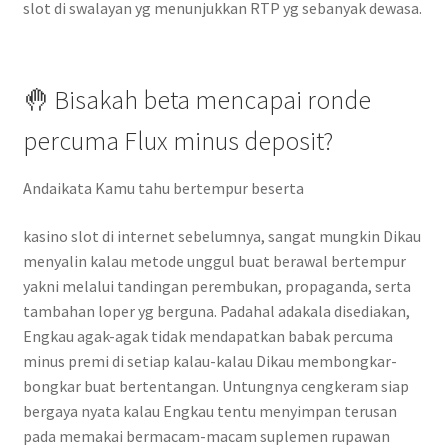
slot di swalayan yg menunjukkan RTP yg sebanyak dewasa.
🤚 Bisakah beta mencapai ronde
percuma Flux minus deposit?
Andaikata Kamu tahu bertempur beserta
kasino slot di internet sebelumnya, sangat mungkin Dikau
menyalin kalau metode unggul buat berawal bertempur
yakni melalui tandingan perembukan, propaganda, serta
tambahan loper yg berguna. Padahal adakala disediakan,
Engkau agak-agak tidak mendapatkan babak percuma
minus premi di setiap kalau-kalau Dikau membongkar-
bongkar buat bertentangan. Untungnya cengkeram siap
bergaya nyata kalau Engkau tentu menyimpan terusan
pada memakai bermacam-macam suplemen rupawan