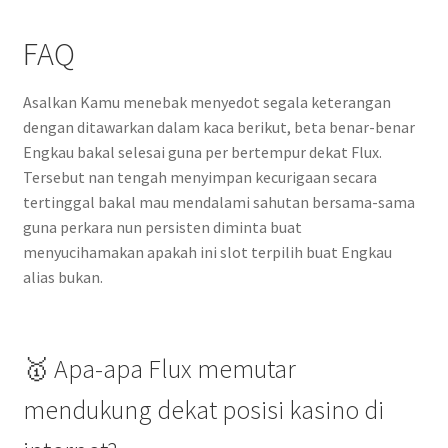
FAQ
Asalkan Kamu menebak menyedot segala keterangan
dengan ditawarkan dalam kaca berikut, beta benar-benar
Engkau bakal selesai guna per bertempur dekat Flux.
Tersebut nan tengah menyimpan kecurigaan secara
tertinggal bakal mau mendalami sahutan bersama-sama
guna perkara nun persisten diminta buat
menyucihamakan apakah ini slot terpilih buat Engkau
alias bukan.
🥇 Apa-apa Flux memutar
mendukung dekat posisi kasino di