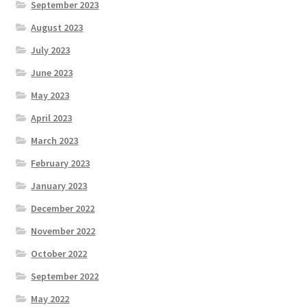
September 2023
August 2023
July 2023
June 2023
May 2023
April 2023
March 2023
February 2023
January 2023
December 2022
November 2022
October 2022
September 2022
May 2022