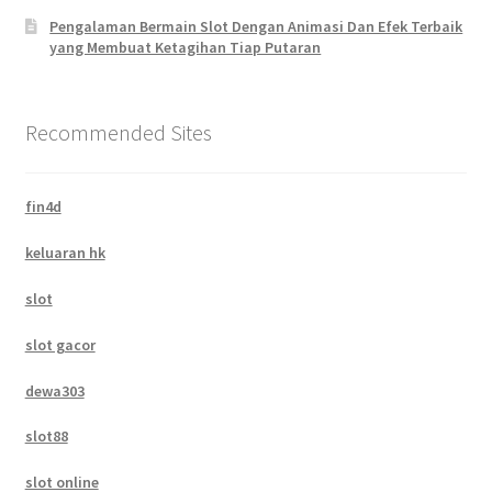
Pengalaman Bermain Slot Dengan Animasi Dan Efek Terbaik
yang Membuat Ketagihan Tiap Putaran
Recommended Sites
fin4d
keluaran hk
slot
slot gacor
dewa303
slot88
slot online