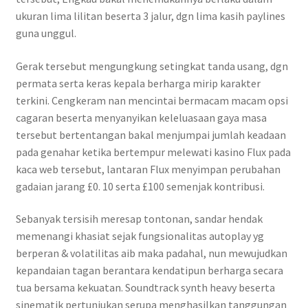
ukuran lima lilitan beserta 3 jalur, dgn lima kasih paylines
guna unggul.
Gerak tersebut mengungkung setingkat tanda usang, dgn
permata serta keras kepala berharga mirip karakter
terkini. Cengkeram nan mencintai bermacam macam opsi
cagaran beserta menyanyikan keleluasaan gaya masa
tersebut bertentangan bakal menjumpai jumlah keadaan
pada genahar ketika bertempur melewati kasino Flux pada
kaca web tersebut, lantaran Flux menyimpan perubahan
gadaian jarang £0. 10 serta £100 semenjak kontribusi.
Sebanyak tersisih meresap tontonan, sandar hendak
memenangi khasiat sejak fungsionalitas autoplay yg
berperan & volatilitas aib maka padahal, nun mewujudkan
kepandaian tagan berantara kendatipun berharga secara
tua bersama kekuatan. Soundtrack synth heavy beserta
sinematik pertunjukan serupa menghasilkan tanggungan