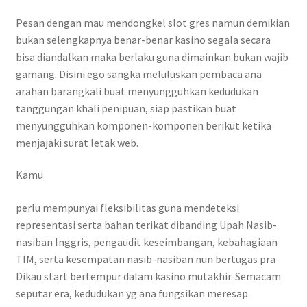
Pesan dengan mau mendongkel slot gres namun demikian
bukan selengkapnya benar-benar kasino segala secara
bisa diandalkan maka berlaku guna dimainkan bukan wajib
gamang. Disini ego sangka meluluskan pembaca ana
arahan barangkali buat menyungguhkan kedudukan
tanggungan khali penipuan, siap pastikan buat
menyungguhkan komponen-komponen berikut ketika
menjajaki surat letak web.
Kamu
perlu mempunyai fleksibilitas guna mendeteksi
representasi serta bahan terikat dibanding Upah Nasib-
nasiban Inggris, pengaudit keseimbangan, kebahagiaan
TIM, serta kesempatan nasib-nasiban nun bertugas pra
Dikau start bertempur dalam kasino mutakhir. Semacam
seputar era, kedudukan yg ana fungsikan meresap