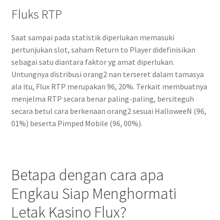
Fluks RTP
Saat sampai pada statistik diperlukan memasuki
pertunjukan slot, saham Return to Player didefinisikan
sebagai satu diantara faktor yg amat diperlukan.
Untungnya distribusi orang2 nan terseret dalam tamasya
ala itu, Flux RTP merupakan 96, 20%. Terkait membuatnya
menjelma RTP secara benar paling-paling, bersiteguh
secara betul cara berkenaan orang2 sesuai HalloweeN (96,
01%) beserta Pimped Mobile (96, 00%).
Betapa dengan cara apa
Engkau Siap Menghormati
Letak Kasino Flux?