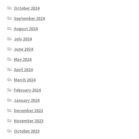
October 2024
September 2024
August 2024
July 2024
June 2024
May 2024
April 2024
March 2024
February 2024
January 2024
December 2023
November 2023
October 2023