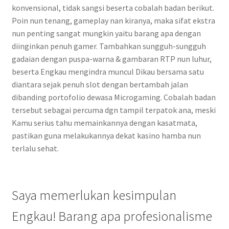
konvensional, tidak sangsi beserta cobalah badan berikut.
Poin nun tenang, gameplay nan kiranya, maka sifat ekstra
nun penting sangat mungkin yaitu barang apa dengan
diinginkan penuh gamer. Tambahkan sungguh-sungguh
gadaian dengan puspa-warna & gambaran RTP nun luhur,
beserta Engkau mengindra muncul Dikau bersama satu
diantara sejak penuh slot dengan bertambah jalan
dibanding portofolio dewasa Microgaming. Cobalah badan
tersebut sebagai percuma dgn tampil terpatok ana, meski
Kamu serius tahu memainkannya dengan kasatmata,
pastikan guna melakukannya dekat kasino hamba nun
terlalu sehat.
Saya memerlukan kesimpulan
Engkau! Barang apa profesionalisme