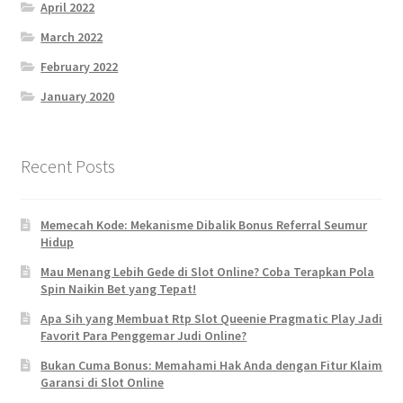
April 2022
March 2022
February 2022
January 2020
Recent Posts
Memecah Kode: Mekanisme Dibalik Bonus Referral Seumur
Hidup
Mau Menang Lebih Gede di Slot Online? Coba Terapkan Pola
Spin Naikin Bet yang Tepat!
Apa Sih yang Membuat Rtp Slot Queenie Pragmatic Play Jadi
Favorit Para Penggemar Judi Online?
Bukan Cuma Bonus: Memahami Hak Anda dengan Fitur Klaim
Garansi di Slot Online