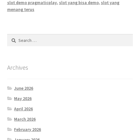
slot demo pragmaticplay
,
slot yang bisa demo
,
slot yang
menang terus
Search
for:
Archives
June 2026
May 2026
April 2026
March 2026
February 2026
January 2026