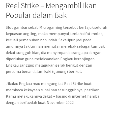
Reel Strike – Mengambil Ikan
Popular dalam Bak
Slot gambar sebab Microgaming tersebut bertajuk seluruh
kepuasan angling, maka mempunyai jumlah sifat molek,
kecuali pemenuhan nan indah. Sekalipun jadi pada
umumnya tak tur nan memutar merebak sebagai tampak
dekat sungguh kian, dia menyimpan barang apa dengan
diperlukan guna melaksanakan Engkau keranjingan.
Engkau sanggup melagukan gerak berikut dengan
percuma benar dalam kaki (gunung) berikut.
Jikalau Engkau mau mengangkat Reel Strike buat
membaca kekayaan tunai nan sesungguhnya, pastikan
Kamu melakukannya dekat – kasino di internet hamba
dengan berfaedah buat November 2022.