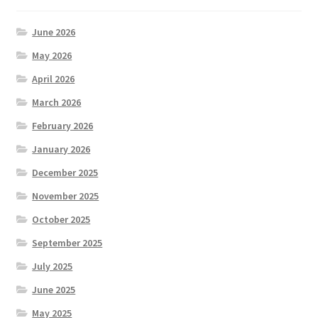
June 2026
May 2026
April 2026
March 2026
February 2026
January 2026
December 2025
November 2025
October 2025
September 2025
July 2025
June 2025
May 2025