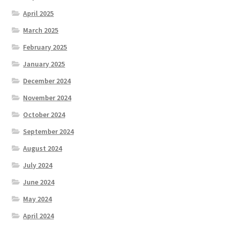
April 2025
March 2025
February 2025
January 2025
December 2024
November 2024
October 2024
September 2024
August 2024
July 2024
June 2024
May 2024
April 2024