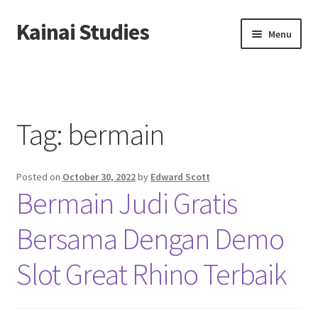
Kainai Studies
Skip
Skip
Menu
to
to
navigation
content
Home
About us
Tag:
bermain
Contact us
Posted on
October 30, 2022
by
Edward Scott
Privacy Policy
Bermain Judi Gratis
Bersama Dengan Demo
Slot Great Rhino Terbaik