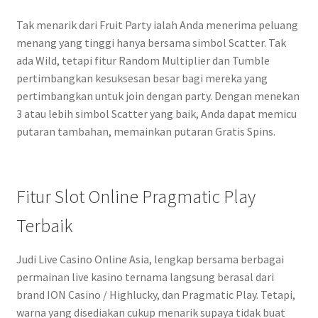
Tak menarik dari Fruit Party ialah Anda menerima peluang
menang yang tinggi hanya bersama simbol Scatter. Tak
ada Wild, tetapi fitur Random Multiplier dan Tumble
pertimbangkan kesuksesan besar bagi mereka yang
pertimbangkan untuk join dengan party. Dengan menekan
3 atau lebih simbol Scatter yang baik, Anda dapat memicu
putaran tambahan, memainkan putaran Gratis Spins.
Fitur Slot Online Pragmatic Play
Terbaik
Judi Live Casino Online Asia, lengkap bersama berbagai
permainan live kasino ternama langsung berasal dari
brand ION Casino / Highlucky, dan Pragmatic Play. Tetapi,
warna yang disediakan cukup menarik supaya tidak buat