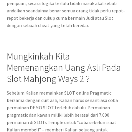
penipuan, secara logika terlalu tidak masuk akal sebab
andaikan seandainya benar semua orang tidak perlu repot-
repot bekerja dan cukup cuma bermain Judi atau Slot
dengan sebuah cheat yang telah beredar.
Mungkinkah Kita
Memenangkan Uang Asli Pada
Slot Mahjong Ways 2 ?
Sebelum Kalian memainkan SLOT online Pragmatic
bersama dengan duit asli, Kalian harus senantiasa coba
permainan DEMO SLOT terlebih dahulu. Permainan
pragmatic dan kawan miliki lebih berasal dari 7.000
permainan di SLOTs Temple untuk “coba sebelum saat
Kalian membeli” – memberi Kalian peluang untuk