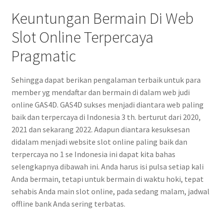
Keuntungan Bermain Di Web
Slot Online Terpercaya
Pragmatic
Sehingga dapat berikan pengalaman terbaik untuk para
member yg mendaftar dan bermain di dalam web judi
online GAS4D. GAS4D sukses menjadi diantara web paling
baik dan terpercaya di Indonesia 3 th. berturut dari 2020,
2021 dan sekarang 2022. Adapun diantara kesuksesan
didalam menjadi website slot online paling baik dan
terpercaya no 1 se Indonesia ini dapat kita bahas
selengkapnya dibawah ini. Anda harus isi pulsa setiap kali
Anda bermain, tetapi untuk bermain di waktu hoki, tepat
sehabis Anda main slot online, pada sedang malam, jadwal
offline bank Anda sering terbatas.