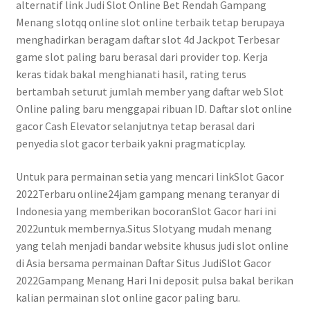
alternatif link Judi Slot Online Bet Rendah Gampang
Menang slotqq online slot online terbaik tetap berupaya
menghadirkan beragam daftar slot 4d Jackpot Terbesar
game slot paling baru berasal dari provider top. Kerja
keras tidak bakal menghianati hasil, rating terus
bertambah seturut jumlah member yang daftar web Slot
Online paling baru menggapai ribuan ID. Daftar slot online
gacor Cash Elevator selanjutnya tetap berasal dari
penyedia slot gacor terbaik yakni pragmaticplay.
Untuk para permainan setia yang mencari linkSlot Gacor
2022Terbaru online24jam gampang menang teranyar di
Indonesia yang memberikan bocoranSlot Gacor hari ini
2022untuk membernya.Situs Slotyang mudah menang
yang telah menjadi bandar website khusus judi slot online
di Asia bersama permainan Daftar Situs JudiSlot Gacor
2022Gampang Menang Hari Ini deposit pulsa bakal berikan
kalian permainan slot online gacor paling baru.