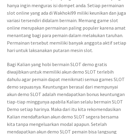
hanya ingin menguras isi dompet anda. Setiap permainan
slot online yang ada di Wakhoki99 miliki keunikan dan juga
variasi tersendiri didalam bermain. Memang game slot
online merupakan permainan paling populer karena amat
menantang bagi para pemain dalam melakukan taruhan.
Permainan tersebut memiliki banyak anggota aktif setiap
hari untuk laksanakan putaran mesin slot.
Bagi Kalian yang hobi bermain SLOT demo gratis
diwajibkan untuk memiliki akun demo SLOT terlebih
dahulu agar pemain dapat menikmati semua games SLOT
demo sepuasnya. Keuntungan berasal dari mempunyai
akun demo SLOT adalah mendapatkan bonus keuntungan
tiap-tiap minggunya apabila Kalian selalu bermain SLOT
Demo setiap harinya. Maka dari itu kita rekomendasikan
Kalian mendaftarkan akun demo SLOT segera bersama
kita tanpa mengeluarkan modal apapun. Setelah
mendapatkan akun demo SLOT pemain bisa langsung