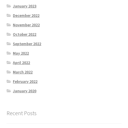
January 2023
December 2022
November 2022
October 2022
September 2022
May 2022
April 2022
March 2022
February 2022
January 2020
Recent Posts