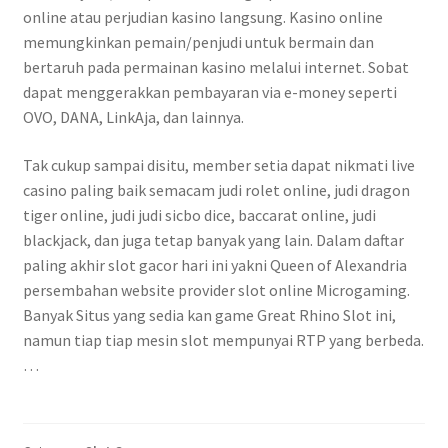
online atau perjudian kasino langsung. Kasino online
memungkinkan pemain/penjudi untuk bermain dan
bertaruh pada permainan kasino melalui internet. Sobat
dapat menggerakkan pembayaran via e-money seperti
OVO, DANA, LinkAja, dan lainnya.
Tak cukup sampai disitu, member setia dapat nikmati live
casino paling baik semacam judi rolet online, judi dragon
tiger online, judi judi sicbo dice, baccarat online, judi
blackjack, dan juga tetap banyak yang lain. Dalam daftar
paling akhir slot gacor hari ini yakni Queen of Alexandria
persembahan website provider slot online Microgaming.
Banyak Situs yang sedia kan game Great Rhino Slot ini,
namun tiap tiap mesin slot mempunyai RTP yang berbeda.
…