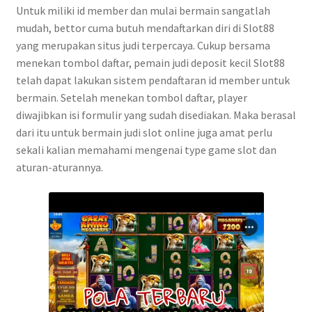
Untuk miliki id member dan mulai bermain sangatlah
mudah, bettor cuma butuh mendaftarkan diri di Slot88
yang merupakan situs judi terpercaya. Cukup bersama
menekan tombol daftar, pemain judi deposit kecil Slot88
telah dapat lakukan sistem pendaftaran id member untuk
bermain. Setelah menekan tombol daftar, player
diwajibkan isi formulir yang sudah disediakan. Maka berasal
dari itu untuk bermain judi slot online juga amat perlu
sekali kalian memahami mengenai type game slot dan
aturan-aturannya.