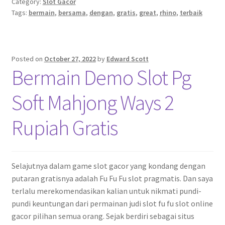
Category:
Slot Gacor
Tags:
bermain
,
bersama
,
dengan
,
gratis
,
great
,
rhino
,
terbaik
Posted on
October 27, 2022
by
Edward Scott
Bermain Demo Slot Pg
Soft Mahjong Ways 2
Rupiah Gratis
Selajutnya dalam game slot gacor yang kondang dengan
putaran gratisnya adalah Fu Fu Fu slot pragmatis. Dan saya
terlalu merekomendasikan kalian untuk nikmati pundi-
pundi keuntungan dari permainan judi slot fu fu slot online
gacor pilihan semua orang. Sejak berdiri sebagai situs