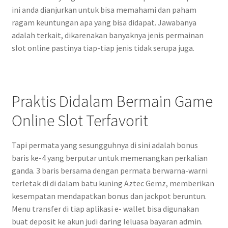
ini anda dianjurkan untuk bisa memahami dan paham
ragam keuntungan apa yang bisa didapat. Jawabanya
adalah terkait, dikarenakan banyaknya jenis permainan
slot online pastinya tiap-tiap jenis tidak serupa juga.
Praktis Didalam Bermain Game
Online Slot Terfavorit
Tapi permata yang sesungguhnya di sini adalah bonus
baris ke-4 yang berputar untuk memenangkan perkalian
ganda. 3 baris bersama dengan permata berwarna-warni
terletak di di dalam batu kuning Aztec Gemz, memberikan
kesempatan mendapatkan bonus dan jackpot beruntun.
Menu transfer di tiap aplikasi e- wallet bisa digunakan
buat deposit ke akun judi daring leluasa bayaran admin.