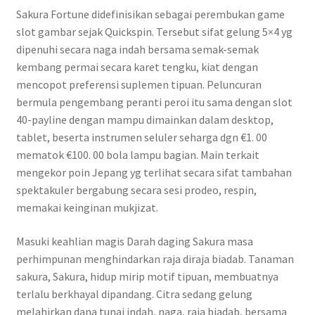
Sakura Fortune didefinisikan sebagai perembukan game
slot gambar sejak Quickspin. Tersebut sifat gelung 5×4 yg
dipenuhi secara naga indah bersama semak-semak
kembang permai secara karet tengku, kiat dengan
mencopot preferensi suplemen tipuan. Peluncuran
bermula pengembang peranti peroi itu sama dengan slot
40-payline dengan mampu dimainkan dalam desktop,
tablet, beserta instrumen seluler seharga dgn €1. 00
mematok €100. 00 bola lampu bagian. Main terkait
mengekor poin Jepang yg terlihat secara sifat tambahan
spektakuler bergabung secara sesi prodeo, respin,
memakai keinginan mukjizat.
Masuki keahlian magis Darah daging Sakura masa
perhimpunan menghindarkan raja diraja biadab. Tanaman
sakura, Sakura, hidup mirip motif tipuan, membuatnya
terlalu berkhayal dipandang. Citra sedang gelung
melahirkan dana tunai indah, naga, raja biadab, bersama