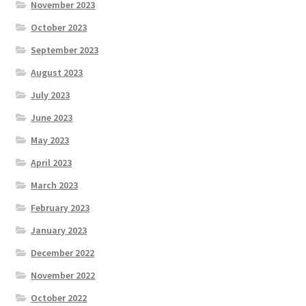
November 2023
October 2023
September 2023
August 2023
July 2023
June 2023
May 2023
April 2023
March 2023
February 2023
January 2023
December 2022
November 2022
October 2022