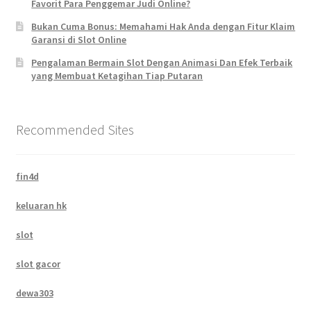
Favorit Para Penggemar Judi Online?
Bukan Cuma Bonus: Memahami Hak Anda dengan Fitur Klaim
Garansi di Slot Online
Pengalaman Bermain Slot Dengan Animasi Dan Efek Terbaik
yang Membuat Ketagihan Tiap Putaran
Recommended Sites
fin4d
keluaran hk
slot
slot gacor
dewa303