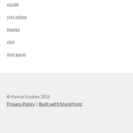
slot88
slot online
ligalgo
slot
Slot gacor
© Kainai Studies 2026
Privacy Policy
Built with Storefront
.