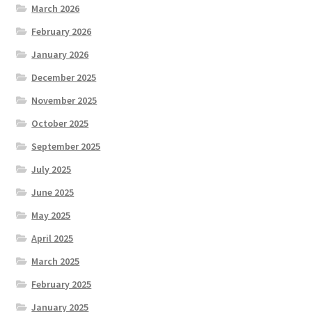
March 2026
February 2026
January 2026
December 2025
November 2025
October 2025
September 2025
July 2025
June 2025
May 2025
April 2025
March 2025
February 2025
January 2025