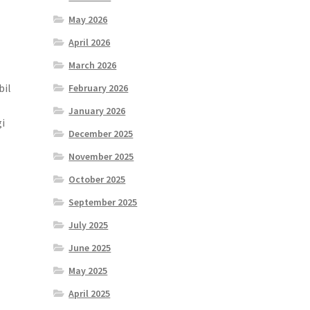
May 2026
April 2026
March 2026
n
bil
February 2026
January 2026
gi
December 2025
November 2025
October 2025
September 2025
July 2025
June 2025
May 2025
April 2025