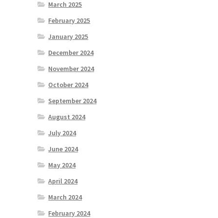
March 2025
February 2025
January 2025
December 2024
November 2024
October 2024
September 2024
August 2024
July 2024
June 2024
May 2024
April 2024
March 2024
February 2024