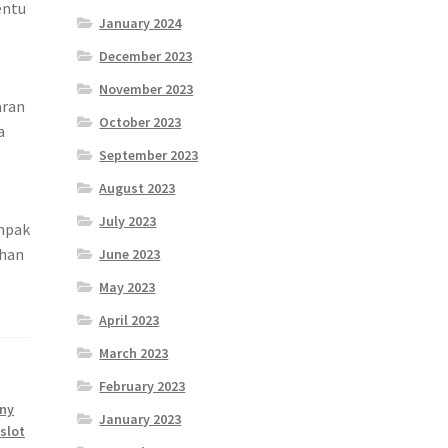
entu
January 2024
December 2023
November 2023
aran
October 2023
a
September 2023
August 2023
July 2023
ampak
ahan
June 2023
May 2023
April 2023
March 2023
February 2023
ny
January 2023
slot