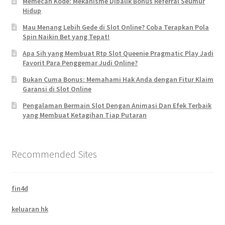
Memecah Kode: Mekanisme Dibalik Bonus Referral Seumur
Hidup
Mau Menang Lebih Gede di Slot Online? Coba Terapkan Pola
Spin Naikin Bet yang Tepat!
Apa Sih yang Membuat Rtp Slot Queenie Pragmatic Play Jadi
Favorit Para Penggemar Judi Online?
Bukan Cuma Bonus: Memahami Hak Anda dengan Fitur Klaim
Garansi di Slot Online
Pengalaman Bermain Slot Dengan Animasi Dan Efek Terbaik
yang Membuat Ketagihan Tiap Putaran
Recommended Sites
fin4d
keluaran hk