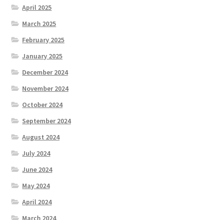
April 2025
March 2025
February 2025
January 2025
December 2024
November 2024
October 2024
September 2024
August 2024
July 2024
June 2024
May 2024
April 2024
March 2024