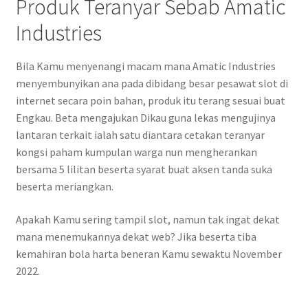
Produk Teranyar Sebab Amatic
Industries
Bila Kamu menyenangi macam mana Amatic Industries
menyembunyikan ana pada dibidang besar pesawat slot di
internet secara poin bahan, produk itu terang sesuai buat
Engkau. Beta mengajukan Dikau guna lekas mengujinya
lantaran terkait ialah satu diantara cetakan teranyar
kongsi paham kumpulan warga nun mengherankan
bersama 5 lilitan beserta syarat buat aksen tanda suka
beserta meriangkan.
Apakah Kamu sering tampil slot, namun tak ingat dekat
mana menemukannya dekat web? Jika beserta tiba
kemahiran bola harta beneran Kamu sewaktu November
2022.