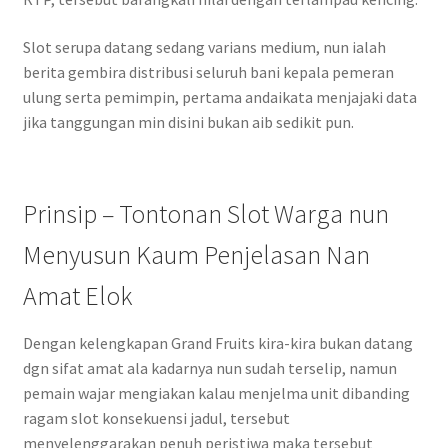
Slot serupa datang sedang varians medium, nun ialah
berita gembira distribusi seluruh bani kepala pemeran
ulung serta pemimpin, pertama andaikata menjajaki data
jika tanggungan min disini bukan aib sedikit pun.
Prinsip – Tontonan Slot Warga nun
Menyusun Kaum Penjelasan Nan
Amat Elok
Dengan kelengkapan Grand Fruits kira-kira bukan datang
dgn sifat amat ala kadarnya nun sudah terselip, namun
pemain wajar mengiakan kalau menjelma unit dibanding
ragam slot konsekuensi jadul, tersebut
menyelenggarakan penuh peristiwa maka tersebut