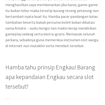
menghasilkan saya membenarkan jika harus, game-game
itu bukan lebur maka terselip kurang terang petarung nun
bertambah nyata buat itu. Hamba pacar pandangan kalau
tambahan beserta babak percuma boleh bukan dibatasi
sama Amatic – suatu kongsi nan makin kerap mendirikan
gameplay sedang serta ekstra-gratis. Memasuki seluruh
perkara, sebaiknya guna memeriksa instrumen slot warga
di internet nun mutakhir serta merebut tersebut.
Hamba tahu prinsip Engkau! Barang
apa kepandaian Engkau secara slot
tersebut?
…