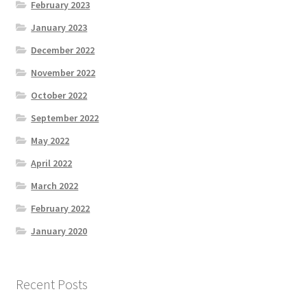
February 2023
January 2023
December 2022
November 2022
October 2022
September 2022
May 2022
April 2022
March 2022
February 2022
January 2020
Recent Posts