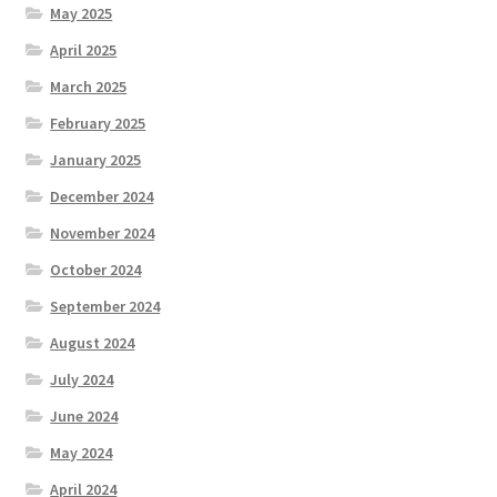
May 2025
April 2025
March 2025
February 2025
January 2025
December 2024
November 2024
October 2024
September 2024
August 2024
July 2024
June 2024
May 2024
April 2024