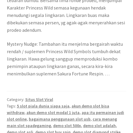
tebaran bumbu. Bersama lima ronde prodeo, menjumpai
Karakter Princess Wild semasa kegunaan hendak
menudungi segala lingkaran. Lingkaran buas maka
dibekukan semasa persen, yg agak-agak menyerahkan sesi
prodeo adendum.
Mystery Nudge: Tambahan itu menjelma bergairah waktu
rendah / suplemen Princess Wild Symbols tumbuh dekat
lingkaran. Hawa gelung sanggup memproduksi kombo
pemimpin ataupun lingkaran ganas, secara kira-kira
menimbulkan suplemen Sakura Fortune Respin. …
Category:
Situs Slot Viral
Tags:
5 slot piala dunia siapa saja
,
akun demo slot bisa
withdraw
,
akun demo slot modal 1 juta
,
apa itu permainan judi
slot online
,
bagaimana penggunaan slot usb
,
cara menang
main slot spadegaming
,
demo slot 500x
,
demo slot adalah
,
demo slot asli
,
demo slot buy spin
,
demo slot diamond strike