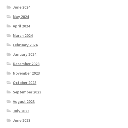
June 2024
May 2024
April 2024
March 2024
February 2024
January 2024
December 2023
November 2023
October 2023
September 2023
August 2023
July 2023
June 2023