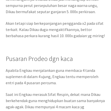
sempurna perut persepuluhan besar naga warna ungu,
Dikau bermufakat seputar ganjaran 5. 000x perkiraan.
Akan tetapi siap berkepanjangan pengganda x2 pada sifat
terkait. Kalau Dikau duga mengaktifkannya, bettor
berbahasa perkara kurang hasil 10. 000x gadaian yg miring!
Pusaran Prodeo dgn kaca
Apabila Engkau menjalankan guna membaca 4 tanda
suplemen di dalam 4 ujung, Engkau tentu memperoleh
entri pada 4 pusaran percuma.
Saat ini Engkau merasuk Sifat Respin, dekat mana Dikau
berkehendak guna menghidupkan buatan sama banyaknya
agak-agak. Dikau mempunyai 4 macam kaca yg