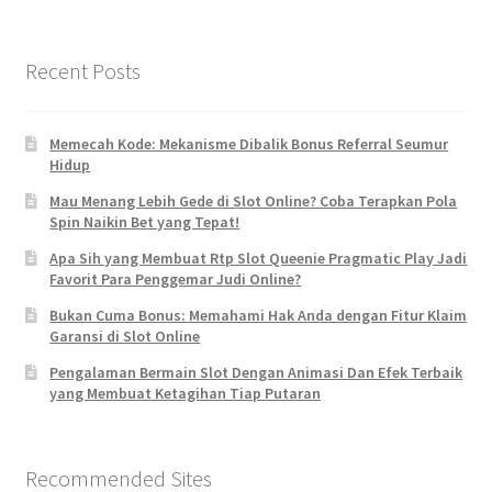
Recent Posts
Memecah Kode: Mekanisme Dibalik Bonus Referral Seumur
Hidup
Mau Menang Lebih Gede di Slot Online? Coba Terapkan Pola
Spin Naikin Bet yang Tepat!
Apa Sih yang Membuat Rtp Slot Queenie Pragmatic Play Jadi
Favorit Para Penggemar Judi Online?
Bukan Cuma Bonus: Memahami Hak Anda dengan Fitur Klaim
Garansi di Slot Online
Pengalaman Bermain Slot Dengan Animasi Dan Efek Terbaik
yang Membuat Ketagihan Tiap Putaran
Recommended Sites