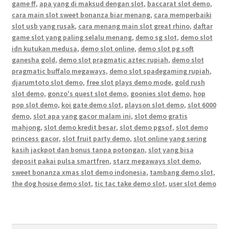
game ff
,
apa yang di maksud dengan slot
,
baccarat slot demo
,
cara main slot sweet bonanza biar menang
,
cara memperbaiki
slot usb yang rusak
,
cara menang main slot great rhino
,
daftar
game slot yang paling selalu menang
,
demo sg slot
,
demo slot
idn kutukan medusa
,
demo slot online
,
demo slot pg soft
ganesha gold
,
demo slot pragmatic aztec rupiah
,
demo slot
pragmatic buffalo megaways
,
demo slot spadegaming rupiah
,
djarumtoto slot demo
,
free slot plays demo mode
,
gold rush
slot demo
,
gonzo's quest slot demo
,
goonies slot demo
,
hop
pop slot demo
,
koi gate demo slot
,
playson slot demo
,
slot 6000
demo
,
slot apa yang gacor malam ini
,
slot demo gratis
mahjong
,
slot demo kredit besar
,
slot demo pgsof
,
slot demo
princess gacor
,
slot fruit party demo
,
slot online yang sering
kasih jackpot dan bonus tanpa potongan
,
slot yang bisa
deposit pakai pulsa smartfren
,
starz megaways slot demo
,
sweet bonanza xmas slot demo indonesia
,
tambang demo slot
,
the dog house demo slot
,
tic tac take demo slot
,
user slot demo
Search