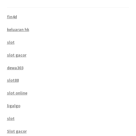
fin4d
keluaran hk
slot
slot gacor
dewa303
slot88
slot online
ligalgo
slot
Slot gacor