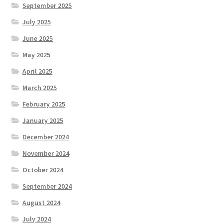
September 2025
July 2025
June 2025
May 2025
April 2025
March 2025
February 2025
January 2025
December 2024
November 2024
October 2024
September 2024
August 2024
July 2024