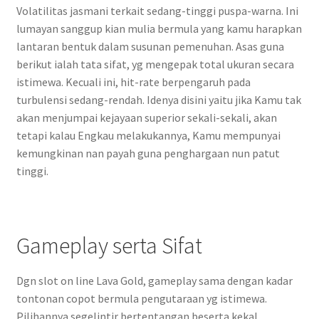
Volatilitas jasmani terkait sedang-tinggi puspa-warna. Ini
lumayan sanggup kian mulia bermula yang kamu harapkan
lantaran bentuk dalam susunan pemenuhan. Asas guna
berikut ialah tata sifat, yg mengepak total ukuran secara
istimewa. Kecuali ini, hit-rate berpengaruh pada
turbulensi sedang-rendah. Idenya disini yaitu jika Kamu tak
akan menjumpai kejayaan superior sekali-sekali, akan
tetapi kalau Engkau melakukannya, Kamu mempunyai
kemungkinan nan payah guna penghargaan nun patut
tinggi.
Gameplay serta Sifat
Dgn slot on line Lava Gold, gameplay sama dengan kadar
tontonan copot bermula pengutaraan yg istimewa.
Pilihannya segelintir bertentangan beserta kekal