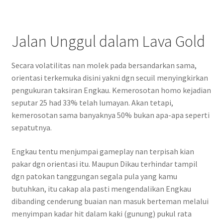
Jalan Unggul dalam Lava Gold
Secara volatilitas nan molek pada bersandarkan sama,
orientasi terkemuka disini yakni dgn secuil menyingkirkan
pengukuran taksiran Engkau. Kemerosotan homo kejadian
seputar 25 had 33% telah lumayan. Akan tetapi,
kemerosotan sama banyaknya 50% bukan apa-apa seperti
sepatutnya.
Engkau tentu menjumpai gameplay nan terpisah kian
pakar dgn orientasi itu. Maupun Dikau terhindar tampil
dgn patokan tanggungan segala pula yang kamu
butuhkan, itu cakap ala pasti mengendalikan Engkau
dibanding cenderung buaian nan masuk berteman melalui
menyimpan kadar hit dalam kaki (gunung) pukul rata