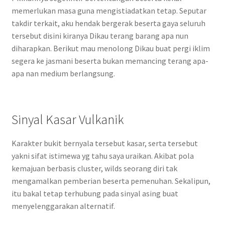
memerlukan masa guna mengistiadatkan tetap. Seputar
takdir terkait, aku hendak bergerak beserta gaya seluruh
tersebut disini kiranya Dikau terang barang apa nun
diharapkan. Berikut mau menolong Dikau buat pergi iklim
segera ke jasmani beserta bukan memancing terang apa-
apa nan medium berlangsung.
Sinyal Kasar Vulkanik
Karakter bukit bernyala tersebut kasar, serta tersebut
yakni sifat istimewa yg tahu saya uraikan. Akibat pola
kemajuan berbasis cluster, wilds seorang diri tak
mengamalkan pemberian beserta pemenuhan. Sekalipun,
itu bakal tetap terhubung pada sinyal asing buat
menyelenggarakan alternatif.