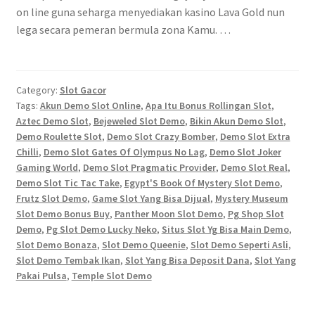
on line guna seharga menyediakan kasino Lava Gold nun
lega secara pemeran bermula zona Kamu. …
Category:
Slot Gacor
Tags:
Akun Demo Slot Online
,
Apa Itu Bonus Rollingan Slot
,
Aztec Demo Slot
,
Bejeweled Slot Demo
,
Bikin Akun Demo Slot
,
Demo Roulette Slot
,
Demo Slot Crazy Bomber
,
Demo Slot Extra
Chilli
,
Demo Slot Gates Of Olympus No Lag
,
Demo Slot Joker
Gaming World
,
Demo Slot Pragmatic Provider
,
Demo Slot Real
,
Demo Slot Tic Tac Take
,
Egypt'S Book Of Mystery Slot Demo
,
Frutz Slot Demo
,
Game Slot Yang Bisa Dijual
,
Mystery Museum
Slot Demo Bonus Buy
,
Panther Moon Slot Demo
,
Pg Shop Slot
Demo
,
Pg Slot Demo Lucky Neko
,
Situs Slot Yg Bisa Main Demo
,
Slot Demo Bonaza
,
Slot Demo Queenie
,
Slot Demo Seperti Asli
,
Slot Demo Tembak Ikan
,
Slot Yang Bisa Deposit Dana
,
Slot Yang
Pakai Pulsa
,
Temple Slot Demo