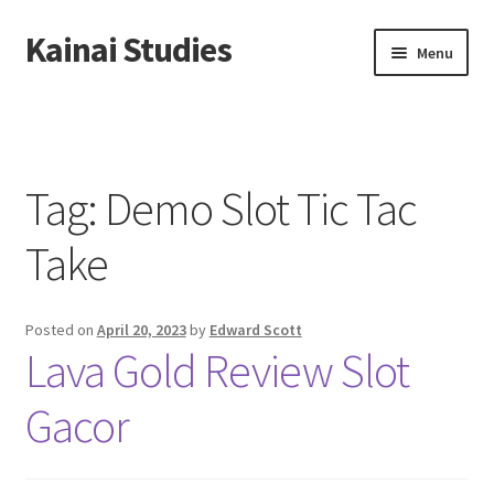
Kainai Studies
Skip
Skip
Menu
to
to
navigation
content
Home
About us
Tag:
Demo Slot Tic Tac
Contact us
Take
Privacy Policy
Posted on
April 20, 2023
by
Edward Scott
Lava Gold Review Slot
Gacor