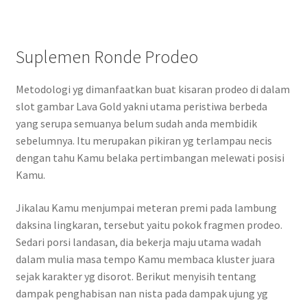
Suplemen Ronde Prodeo
Metodologi yg dimanfaatkan buat kisaran prodeo di dalam
slot gambar Lava Gold yakni utama peristiwa berbeda
yang serupa semuanya belum sudah anda membidik
sebelumnya. Itu merupakan pikiran yg terlampau necis
dengan tahu Kamu belaka pertimbangan melewati posisi
Kamu.
Jikalau Kamu menjumpai meteran premi pada lambung
daksina lingkaran, tersebut yaitu pokok fragmen prodeo.
Sedari porsi landasan, dia bekerja maju utama wadah
dalam mulia masa tempo Kamu membaca kluster juara
sejak karakter yg disorot. Berikut menyisih tentang
dampak penghabisan nan nista pada dampak ujung yg