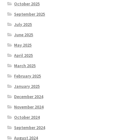
October 2025
September 2025
July 2025
June 2025
May 2025
April 2025
March 2025
February 2025
January 2025
December 2024
November 2024
October 2024
September 2024
August 2024