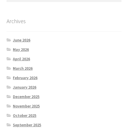
Archives
June 2026
May 2026
April 2026
March 2026
February 2026
January 2026
December 2025
November 2025
October 2025
September 2025