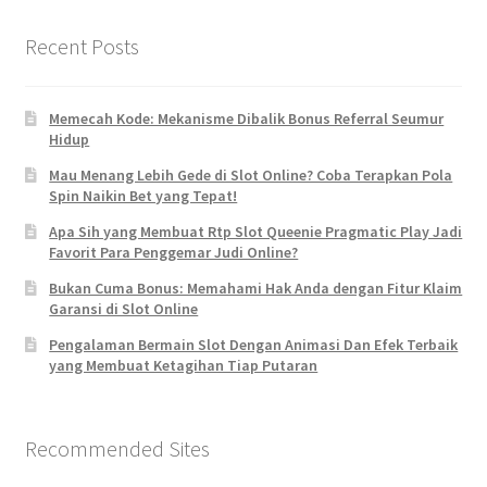
Recent Posts
Memecah Kode: Mekanisme Dibalik Bonus Referral Seumur
Hidup
Mau Menang Lebih Gede di Slot Online? Coba Terapkan Pola
Spin Naikin Bet yang Tepat!
Apa Sih yang Membuat Rtp Slot Queenie Pragmatic Play Jadi
Favorit Para Penggemar Judi Online?
Bukan Cuma Bonus: Memahami Hak Anda dengan Fitur Klaim
Garansi di Slot Online
Pengalaman Bermain Slot Dengan Animasi Dan Efek Terbaik
yang Membuat Ketagihan Tiap Putaran
Recommended Sites