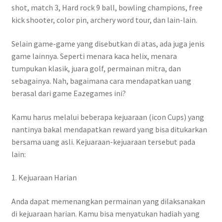
shot, match 3, Hard rock 9 ball, bowling champions, free
kick shooter, color pin, archery word tour, dan lain-lain.
Selain game-game yang disebutkan di atas, ada juga jenis
game lainnya. Seperti menara kaca helix, menara
tumpukan klasik, juara golf, permainan mitra, dan
sebagainya. Nah, bagaimana cara mendapatkan uang
berasal dari game Eazegames ini?
Kamu harus melalui beberapa kejuaraan (icon Cups) yang
nantinya bakal mendapatkan reward yang bisa ditukarkan
bersama uang asli. Kejuaraan-kejuaraan tersebut pada
lain:
1. Kejuaraan Harian
Anda dapat memenangkan permainan yang dilaksanakan
di kejuaraan harian. Kamu bisa menyatukan hadiah yang