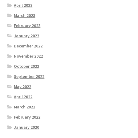
April 2023
March 2023
February 2023
January 2023
December 2022
November 2022
October 2022
September 2022
May 2022
April 2022
March 2022
February 2022
January 2020