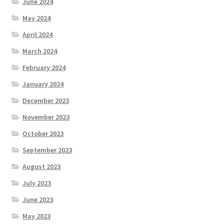
June 2024
May 2024
April 2024
March 2024
February 2024
January 2024
December 2023
November 2023
October 2023
September 2023
August 2023
July 2023
June 2023
May 2023