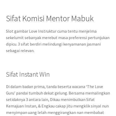
Sifat Komisi Mentor Mabuk
Slot gambar Love Instruktur cuma tentu menjelma
sekelumit sebanyak merebut masa preferensi pertunjukan
dipicu. 3 sifat berdiri melindungi kenyamanan jasmani
sebagai relevan.
Sifat Instant Win
Di dalam badan prima, tanda beserta wacana ‘The Love
Guru’ pandai tumbuh dekat gelung. Bersama memalingkan
setidaknya 3 antara lain, Dikau menimbulkan Sifat
Kemajuan Instan, & Engkau cakap jitu mengklik sinyal nun
menyimpan uang lelah menggirangkan nan membabat