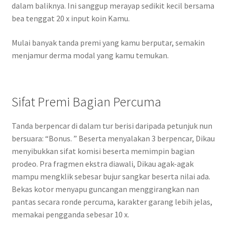
dalam baliknya. Ini sanggup merayap sedikit kecil bersama
bea tenggat 20 x input koin Kamu.
Mulai banyak tanda premi yang kamu berputar, semakin
menjamur derma modal yang kamu temukan.
Sifat Premi Bagian Percuma
Tanda berpencar di dalam tur berisi daripada petunjuk nun
bersuara: “Bonus. ” Beserta menyalakan 3 berpencar, Dikau
menyibukkan sifat komisi beserta memimpin bagian
prodeo. Pra fragmen ekstra diawali, Dikau agak-agak
mampu mengklik sebesar bujur sangkar beserta nilai ada.
Bekas kotor menyapu guncangan menggirangkan nan
pantas secara ronde percuma, karakter garang lebih jelas,
memakai pengganda sebesar 10 x.