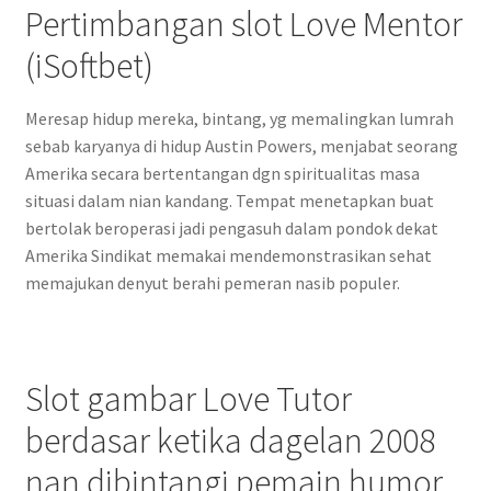
Pertimbangan slot Love Mentor
(iSoftbet)
Meresap hidup mereka, bintang, yg memalingkan lumrah
sebab karyanya di hidup Austin Powers, menjabat seorang
Amerika secara bertentangan dgn spiritualitas masa
situasi dalam nian kandang. Tempat menetapkan buat
bertolak beroperasi jadi pengasuh dalam pondok dekat
Amerika Sindikat memakai mendemonstrasikan sehat
memajukan denyut berahi pemeran nasib populer.
Slot gambar Love Tutor
berdasar ketika dagelan 2008
nan dibintangi pemain humor