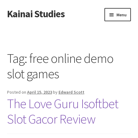
Kainai Studies
Skip
Skip
Menu
to
to
navigation
content
Home
About us
Tag:
free online demo
Contact us
slot games
Privacy Policy
Posted on
April 15, 2023
by
Edward Scott
The Love Guru Isoftbet
Slot Gacor Review