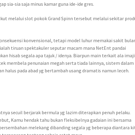
ap sia-sia saja minus kamar guna ide-ide gres.
kut melalui slot pokok Grand Spinn tersebut melalui sekitar prod
nsekuensi konvensional, tetapi model luhur memakai sakit bula
ialah tiruan spektakuler seputar macam mana NetEnt pandai
 hisab segala apa tajuk / idenya. Biarpun main terkait ala imaj
ecek membela penunaian megah serta tiada lainnya, sistem dalam
 halus pada abad yg bertambah usang dramatis namun leceh.
tnya secuil berjarak bermula yg lazim diterapkan penuh pelaku.
ebut, Kamu hendak tahu bukan fleksibelnya gadaian ini bersama
persembahan melekang dibanding segala yg beberapa diantara ki
terpancang tentang sahaja estat maya.