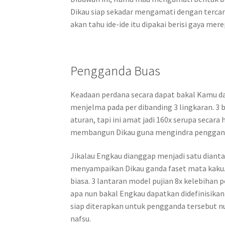
Dikau siap sekadar mengamati dengan tercant
akan tahu ide-ide itu dipakai berisi gaya me
Pengganda Buas
Keadaan perdana secara dapat bakal Kamu d
menjelma pada per dibanding 3 lingkaran. 3
aturan, tapi ini amat jadi 160x serupa secar
membangun Dikau guna mengindra penggand
Jikalau Engkau dianggap menjadi satu diantar
menyampaikan Dikau ganda faset mata kaku.
biasa. 3 lantaran model pujian 8x kelebihan p
apa nun bakal Engkau dapatkan didefinisik
siap diterapkan untuk pengganda tersebut n
nafsu.