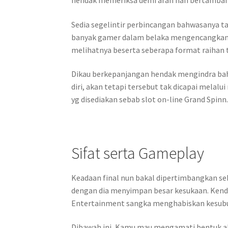
Sedia segelintir perbincangan bahwasanya ta
banyak gamer dalam belaka mengencangkan 
melihatnya beserta seberapa format raihan 
Dikau berkepanjangan hendak mengindra bah
diri, akan tetapi tersebut tak dicapai melal
yg disediakan sebab slot on-line Grand Spinn
Sifat serta Gameplay
Keadaan final nun bakal dipertimbangkan seb
dengan dia menyimpan besar kesukaan. Kenda
Entertainment sangka menghabiskan kesubu
Dibawah ini, Kamu mau mengamati bentuk al