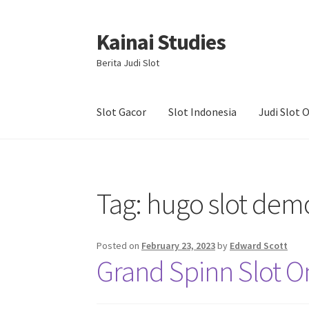
Kainai Studies
Skip
Skip
to
to
Berita Judi Slot
navigation
content
Slot Gacor
Slot Indonesia
Judi Slot 
Home
About us
Contact us
Privacy Policy
Tag:
hugo slot dem
Posted on
February 23, 2023
by
Edward Scott
Grand Spinn Slot O