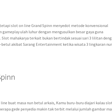
 tetapi slot on line Grand Spinn menyedot metode konvensional
m gameplay ulah luhur dengan mengusulkan besar gaya guna
ot mahakarya terkait bukan bertindak sesuai sari 3 lilitan den
l-betul akibat Sarang Entertainment ketika wisata 3 lingkaran nu
Spinn
line buat masa nun betul arkais, Kamu buru-buru diajari kalau slo
berapa gede penyedia makin tak terbit melalui jumlah gambar ma