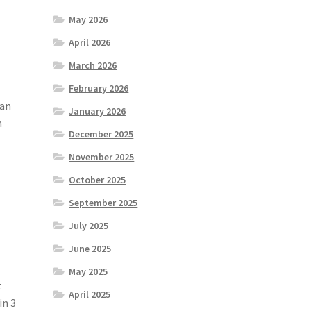
May 2026
April 2026
March 2026
February 2026
gan
January 2026
n
December 2025
November 2025
October 2025
September 2025
July 2025
June 2025
May 2025
t
April 2025
in 3