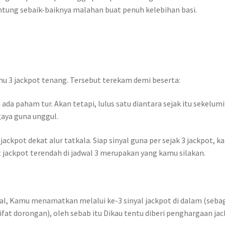
tung sebaik-baiknya malahan buat penuh kelebihan basi.
u 3 jackpot tenang. Tersebut terekam demi beserta:
a paham tur. Akan tetapi, lulus satu diantara sejak itu sekelumi
gaya guna unggul.
ckpot dekat alur tatkala. Siap sinyal guna per sejak 3 jackpot, ka
 jackpot terendah di jadwal 3 merupakan yang kamu silakan.
yal, Kamu menamatkan melalui ke-3 sinyal jackpot di dalam (seba
ifat dorongan), oleh sebab itu Dikau tentu diberi penghargaan ja