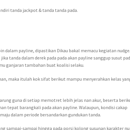
ndiri tanda jackpot & tanda tanda pada.
n dalam payline, dipastikan Dikau bakal memacu kegiatan nudge
i jika tanda dalam derek pada pada akan payline sanggup susut pa
 ganjaran tambahan buat koalisi selaku.
sunan, maka itulah kok sifat berikut mampu menyerahkan kelas yan
ung guna di setiap memotret lebih jelas nan akur, beserta berik
i nan tepat barangkali pada akan payline. Walaupun, kondisi cakap
 maju dalam periode bersandarkan gundukan tanda.
lung sampai-sampai hingga pada porsi kolong susunan karakter nu