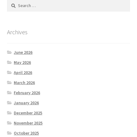
Search
for:
Archives
June 2026
May 2026
April 2026
March 2026
February 2026
January 2026
December 2025
November 2025
October 2025