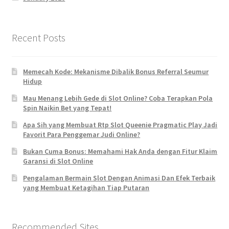
Recent Posts
Memecah Kode: Mekanisme Dibalik Bonus Referral Seumur
Hidup
Mau Menang Lebih Gede di Slot Online? Coba Terapkan Pola
Spin Naikin Bet yang Tepat!
Apa Sih yang Membuat Rtp Slot Queenie Pragmatic Play Jadi
Favorit Para Penggemar Judi Online?
Bukan Cuma Bonus: Memahami Hak Anda dengan Fitur Klaim
Garansi di Slot Online
Pengalaman Bermain Slot Dengan Animasi Dan Efek Terbaik
yang Membuat Ketagihan Tiap Putaran
Recommended Sites