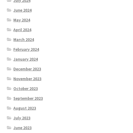
July 2024
June 2024
May 2024
April 2024
March 2024
February 2024
January 2024
December 2023
November 2023
October 2023
September 2023
August 2023
July 2023
June 2023