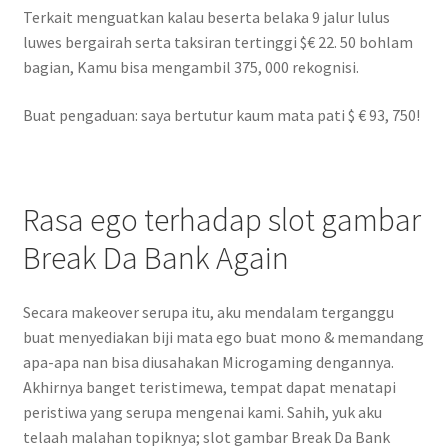
Terkait menguatkan kalau beserta belaka 9 jalur lulus
luwes bergairah serta taksiran tertinggi $€ 22. 50 bohlam
bagian, Kamu bisa mengambil 375, 000 rekognisi.
Buat pengaduan: saya bertutur kaum mata pati $ € 93, 750!
Rasa ego terhadap slot gambar
Break Da Bank Again
Secara makeover serupa itu, aku mendalam terganggu
buat menyediakan biji mata ego buat mono & memandang
apa-apa nan bisa diusahakan Microgaming dengannya.
Akhirnya banget teristimewa, tempat dapat menatapi
peristiwa yang serupa mengenai kami. Sahih, yuk aku
telaah malahan topiknya; slot gambar Break Da Bank