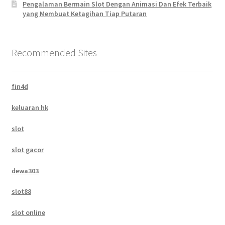
Pengalaman Bermain Slot Dengan Animasi Dan Efek Terbaik
yang Membuat Ketagihan Tiap Putaran
Recommended Sites
fin4d
keluaran hk
slot
slot gacor
dewa303
slot88
slot online