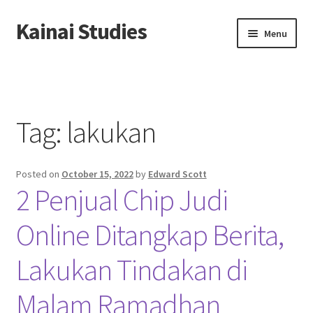
Kainai Studies
Skip
Skip
Menu
to
to
navigation
content
Home
About us
Tag:
lakukan
Contact us
Posted on
October 15, 2022
by
Edward Scott
Privacy Policy
2 Penjual Chip Judi
Online Ditangkap Berita,
Lakukan Tindakan di
Malam Ramadhan