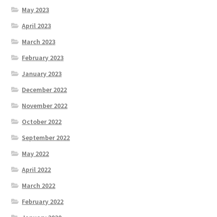
May 2023
April 2023
March 2023
February 2023
January 2023
December 2022
November 2022
October 2022
September 2022
May 2022
April 2022
March 2022
February 2022