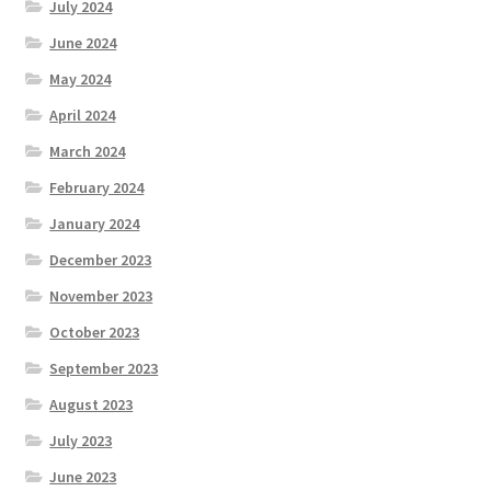
July 2024
June 2024
May 2024
April 2024
March 2024
February 2024
January 2024
December 2023
November 2023
October 2023
September 2023
August 2023
July 2023
June 2023