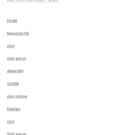
fin4d
keluaran hk
slot
slot gacor
dewa303
slot88
slot online
ligalgo
slot
Slot gacor