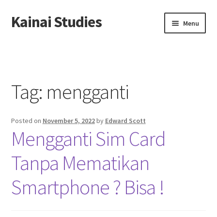
Kainai Studies
Skip
Skip
Menu
to
to
navigation
content
Home
About us
Tag:
mengganti
Contact us
Posted on
November 5, 2022
by
Edward Scott
Privacy Policy
Mengganti Sim Card
Tanpa Mematikan
Smartphone ? Bisa !