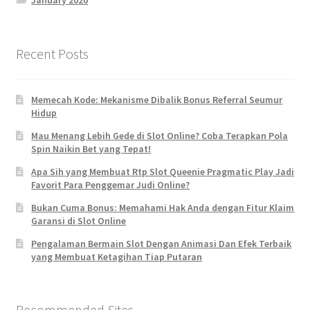
January 2020
Recent Posts
Memecah Kode: Mekanisme Dibalik Bonus Referral Seumur
Hidup
Mau Menang Lebih Gede di Slot Online? Coba Terapkan Pola
Spin Naikin Bet yang Tepat!
Apa Sih yang Membuat Rtp Slot Queenie Pragmatic Play Jadi
Favorit Para Penggemar Judi Online?
Bukan Cuma Bonus: Memahami Hak Anda dengan Fitur Klaim
Garansi di Slot Online
Pengalaman Bermain Slot Dengan Animasi Dan Efek Terbaik
yang Membuat Ketagihan Tiap Putaran
Recommended Sites