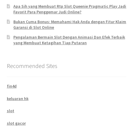
Apa Sih yang Membuat Rtp Slot Queenie Pragmatic Play Jadi
Favorit Para Penggemar Judi Online?
Bukan Cuma Bonus: Memahami Hak Anda dengan Fitur Klaim
Garansi di Slot Online
Pengalaman Bermain Slot Dengan Animasi Dan Efek Terbaik
yang Membuat Ketagihan Tiap Putaran
Recommended Sites
fin4d
keluaran hk
slot
slot gacor