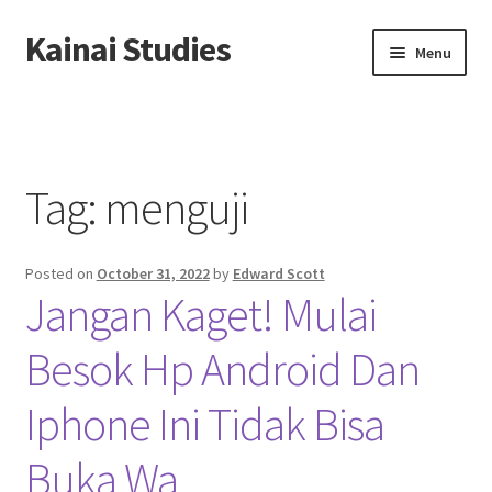
Kainai Studies
Skip
Skip
Menu
to
to
navigation
content
Home
About us
Tag:
menguji
Contact us
Posted on
October 31, 2022
by
Edward Scott
Privacy Policy
Jangan Kaget! Mulai
Besok Hp Android Dan
Iphone Ini Tidak Bisa
Buka Wa