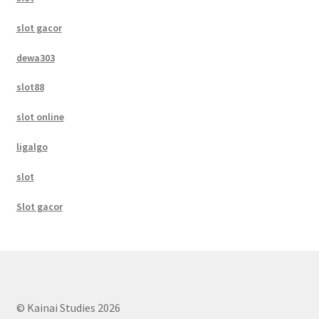
slot gacor
dewa303
slot88
slot online
ligalgo
slot
Slot gacor
© Kainai Studies 2026