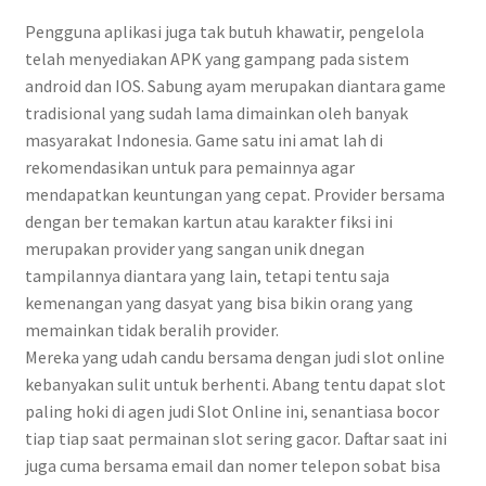
Pengguna aplikasi juga tak butuh khawatir, pengelola
telah menyediakan APK yang gampang pada sistem
android dan IOS. Sabung ayam merupakan diantara game
tradisional yang sudah lama dimainkan oleh banyak
masyarakat Indonesia. Game satu ini amat lah di
rekomendasikan untuk para pemainnya agar
mendapatkan keuntungan yang cepat. Provider bersama
dengan ber temakan kartun atau karakter fiksi ini
merupakan provider yang sangan unik dnegan
tampilannya diantara yang lain, tetapi tentu saja
kemenangan yang dasyat yang bisa bikin orang yang
memainkan tidak beralih provider.
Mereka yang udah candu bersama dengan judi slot online
kebanyakan sulit untuk berhenti. Abang tentu dapat slot
paling hoki di agen judi Slot Online ini, senantiasa bocor
tiap tiap saat permainan slot sering gacor. Daftar saat ini
juga cuma bersama email dan nomer telepon sobat bisa