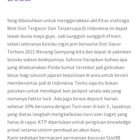
Yang dibutuhkan untuk menggerakkan aktifitas olahraga
Web Slot Tergacor Dan Terpercaya Di Indonesia ini dapat
lewat dunia maya guys. Jadi sungguh-sungguh efisien
sekali sekiranya bossku ingin join bersama Slot Gacor
Terbaru 2021 Menang Gampang kita dan dapat di yakinkan
bossku sukses kedepannya. Sahroni harapkan bahwa apa
yang dilaksanakan Polda Sumut tersebut jadi gebrakan
besar bagi seluruh jajaran kepolisian di area untuk berani
memberantas judi di Indonesia. Tentu saja itu bukan
patokan untuk mendapat kan jackpot selalu ada yang
namanya faktor luck . Ada juga bonus deposit harian
sebesar 10% bersama dengan Turn over di kali 3 , layaknya
yang diatas langkah mengkalkulasi turn over taget yang
harus di capai. KTP diperlukan untuk pengisian knowledge
privat selama sistem pembuatan akun baru.
Kami sediakan bermacam permainan bocoran Slot88