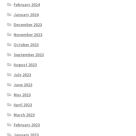
February 2024
January 2024
December 2023
November 2023
October 2023
September 2023
August 2023
July 2023
June 2023
May 2023
April 2023
March 2023
February 2023
January 2023