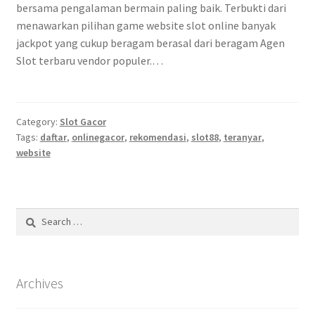
bersama pengalaman bermain paling baik. Terbukti dari
menawarkan pilihan game website slot online banyak
jackpot yang cukup beragam berasal dari beragam Agen
Slot terbaru vendor populer.…
Category:
Slot Gacor
Tags:
daftar
,
onlinegacor
,
rekomendasi
,
slot88
,
teranyar
,
website
Search
for:
Archives