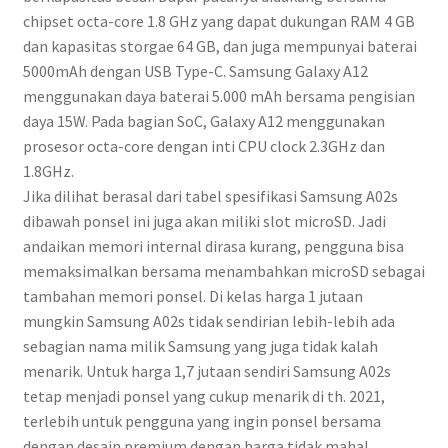
chipset octa-core 1.8 GHz yang dapat dukungan RAM 4 GB
dan kapasitas storgae 64 GB, dan juga mempunyai baterai
5000mAh dengan USB Type-C. Samsung Galaxy A12
menggunakan daya baterai 5.000 mAh bersama pengisian
daya 15W. Pada bagian SoC, Galaxy A12 menggunakan
prosesor octa-core dengan inti CPU clock 2.3GHz dan
1.8GHz.
Jika dilihat berasal dari tabel spesifikasi Samsung A02s
dibawah ponsel ini juga akan miliki slot microSD. Jadi
andaikan memori internal dirasa kurang, pengguna bisa
memaksimalkan bersama menambahkan microSD sebagai
tambahan memori ponsel. Di kelas harga 1 jutaan
mungkin Samsung A02s tidak sendirian lebih-lebih ada
sebagian nama milik Samsung yang juga tidak kalah
menarik. Untuk harga 1,7 jutaan sendiri Samsung A02s
tetap menjadi ponsel yang cukup menarik di th. 2021,
terlebih untuk pengguna yang ingin ponsel bersama
dengan desain premium dengan harga tidak mahal.