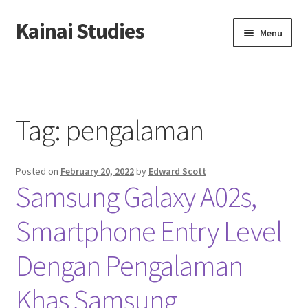
Kainai Studies
Skip
Skip
Menu
to
to
navigation
content
Home
About us
Tag:
pengalaman
Contact us
Posted on
February 20, 2022
by
Edward Scott
Privacy Policy
Samsung Galaxy A02s,
Smartphone Entry Level
Dengan Pengalaman
Khas Samsung