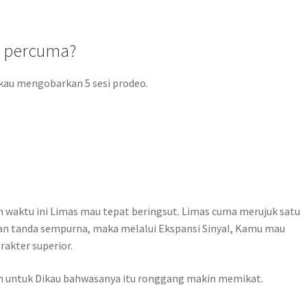
i percuma?
ikau mengobarkan 5 sesi prodeo.
waktu ini Limas mau tepat beringsut. Limas cuma merujuk satu
aran tanda sempurna, maka melalui Ekspansi Sinyal, Kamu mau
kter superior.
n untuk Dikau bahwasanya itu ronggang makin memikat.