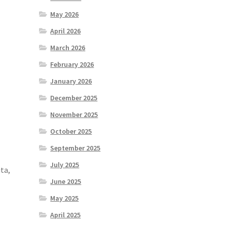
May 2026
April 2026
March 2026
February 2026
January 2026
December 2025
November 2025
October 2025
September 2025
July 2025
ta,
June 2025
May 2025
April 2025