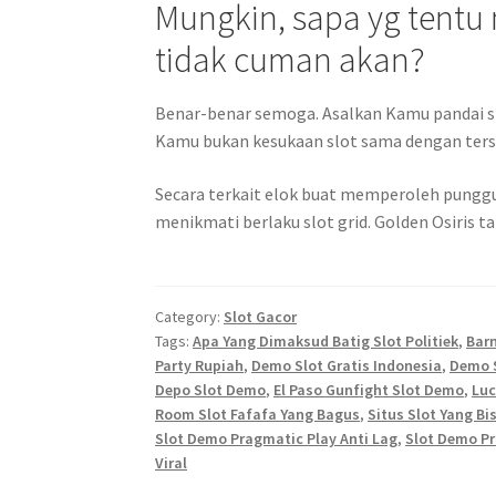
Mungkin, sapa yg tentu 
tidak cuman akan?
Benar-benar semoga. Asalkan Kamu pandai slot
Kamu bukan kesukaan slot sama dengan ters
Secara terkait elok buat memperoleh pungg
menikmati berlaku slot grid. Golden Osiris t
Category:
Slot Gacor
Tags:
Apa Yang Dimaksud Batig Slot Politiek
,
Barn
Party Rupiah
,
Demo Slot Gratis Indonesia
,
Demo S
Depo Slot Demo
,
El Paso Gunfight Slot Demo
,
Luc
Room Slot Fafafa Yang Bagus
,
Situs Slot Yang Bi
Slot Demo Pragmatic Play Anti Lag
,
Slot Demo P
Viral