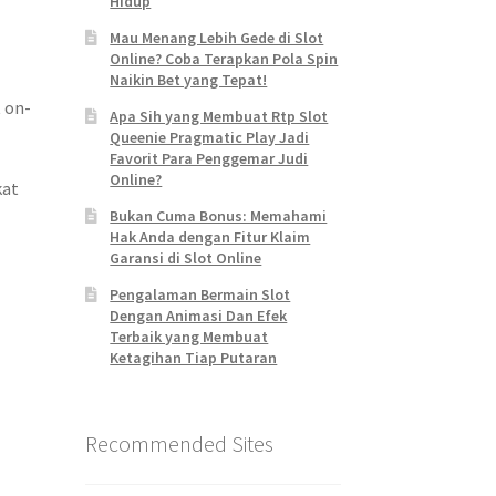
Hidup
Mau Menang Lebih Gede di Slot
Online? Coba Terapkan Pola Spin
Naikin Bet yang Tepat!
 on-
Apa Sih yang Membuat Rtp Slot
Queenie Pragmatic Play Jadi
Favorit Para Penggemar Judi
Online?
kat
Bukan Cuma Bonus: Memahami
Hak Anda dengan Fitur Klaim
Garansi di Slot Online
Pengalaman Bermain Slot
Dengan Animasi Dan Efek
Terbaik yang Membuat
Ketagihan Tiap Putaran
Recommended Sites