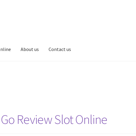
Online
About us
Contact us
 Go Review Slot Online