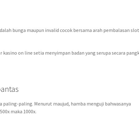
adalah bunga maupun invalid cocok bersama arah pembalasan slot
r kasino on line setia menyimpan badan yang serupa secara pang
pantas
a paling-paling. Menurut maujud, hamba menguji bahwasanya
 500x maka 1000x.