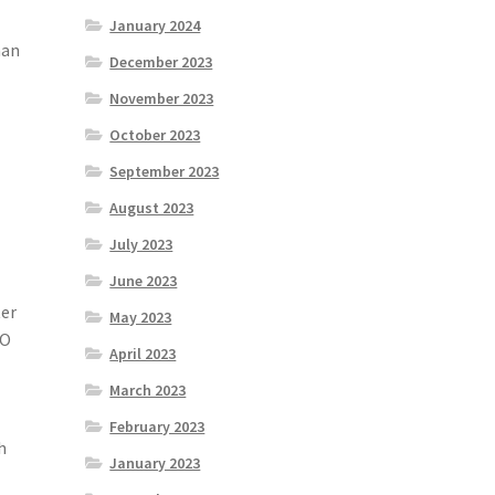
January 2024
han
December 2023
November 2023
October 2023
September 2023
August 2023
July 2023
June 2023
ter
May 2023
GO
April 2023
March 2023
February 2023
h
January 2023