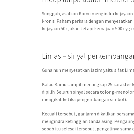
Sungguh, asalkan Kamu mengindra kejayaan 
kronis. Paham perkara dengan menyesatka
kejayaan 50x, akan tetapi kemajuan 500x yg
Limas – sinyal perkembanga
Guna nun menyesatkan lazim yaitu sifat Lima
Kalau Kamu tampil menangkap 25 karakter ke
dipilih. Seluruh sinyal secara tolong-menolo
mengikat ketika pengembangan simbol).
Kecuali tersebut, ganjaran dikalikan bersam
mengindra ketinggian tanda asing. Pengalinya
sebab itu selesai tersebut, pengalinya sama