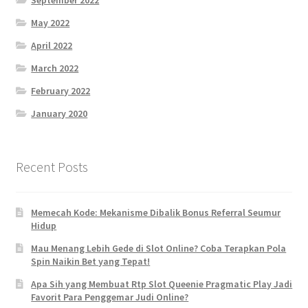
September 2022
May 2022
April 2022
March 2022
February 2022
January 2020
Recent Posts
Memecah Kode: Mekanisme Dibalik Bonus Referral Seumur
Hidup
Mau Menang Lebih Gede di Slot Online? Coba Terapkan Pola
Spin Naikin Bet yang Tepat!
Apa Sih yang Membuat Rtp Slot Queenie Pragmatic Play Jadi
Favorit Para Penggemar Judi Online?