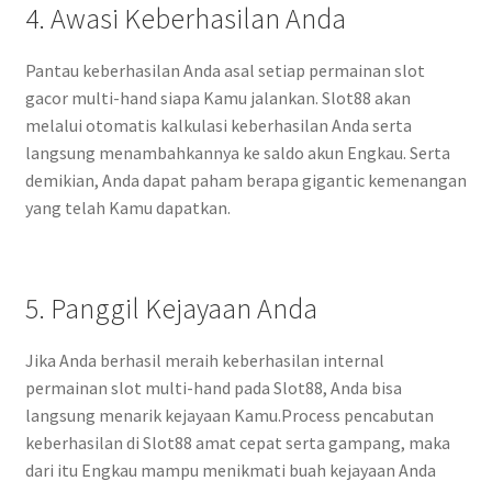
4. Awasi Keberhasilan Anda
Pantau keberhasilan Anda asal setiap permainan slot
gacor multi-hand siapa Kamu jalankan. Slot88 akan
melalui otomatis kalkulasi keberhasilan Anda serta
langsung menambahkannya ke saldo akun Engkau. Serta
demikian, Anda dapat paham berapa gigantic kemenangan
yang telah Kamu dapatkan.
5. Panggil Kejayaan Anda
Jika Anda berhasil meraih keberhasilan internal
permainan slot multi-hand pada Slot88, Anda bisa
langsung menarik kejayaan Kamu.Process pencabutan
keberhasilan di Slot88 amat cepat serta gampang, maka
dari itu Engkau mampu menikmati buah kejayaan Anda