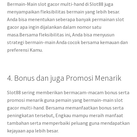
Bermain-Main slot gacor multi-hand di Slot88 juga
menyampaikan fleksibilitas bermain yang lebih besar.
Anda bisa menentukan seberapa banyak permainan slot
gacor apa ingin dijalankan dalam nomor satu
masa.Bersama fleksibilitas ini, Anda bisa menyusun
strategi bermain-main Anda cocok bersama kemauan dan
preferensi Kamu.
4. Bonus dan juga Promosi Menarik
Slot88 sering memberikan bermacam-macam bonus serta
promosi menarik guna pemain yang bermain-main slot
gacor multi-hand. Bersama memanfaatkan bonus serta
peningkatan tersebut, Engkau mampu meraih manfaat
tambahan serta memperbaiki peluang guna mendapatkan
kejayaan apa lebih besar.