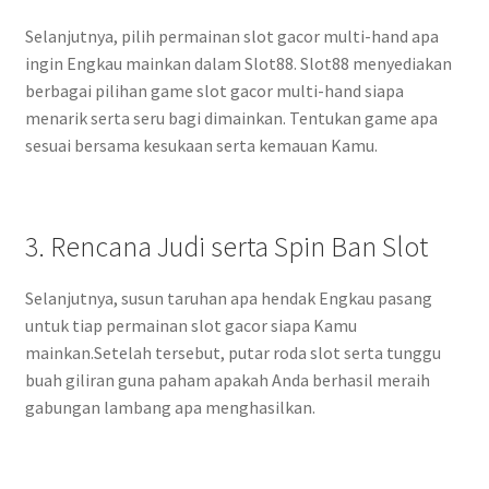
Selanjutnya, pilih permainan slot gacor multi-hand apa
ingin Engkau mainkan dalam Slot88. Slot88 menyediakan
berbagai pilihan game slot gacor multi-hand siapa
menarik serta seru bagi dimainkan. Tentukan game apa
sesuai bersama kesukaan serta kemauan Kamu.
3. Rencana Judi serta Spin Ban Slot
Selanjutnya, susun taruhan apa hendak Engkau pasang
untuk tiap permainan slot gacor siapa Kamu
mainkan.Setelah tersebut, putar roda slot serta tunggu
buah giliran guna paham apakah Anda berhasil meraih
gabungan lambang apa menghasilkan.