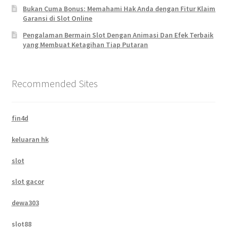
Bukan Cuma Bonus: Memahami Hak Anda dengan Fitur Klaim
Garansi di Slot Online
Pengalaman Bermain Slot Dengan Animasi Dan Efek Terbaik
yang Membuat Ketagihan Tiap Putaran
Recommended Sites
fin4d
keluaran hk
slot
slot gacor
dewa303
slot88