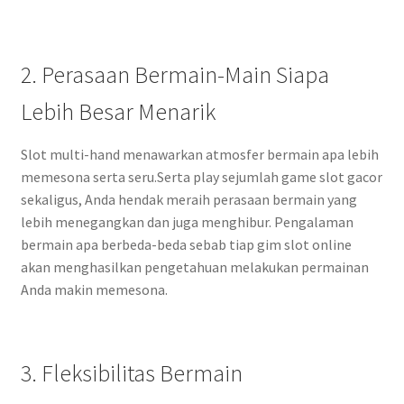
2. Perasaan Bermain-Main Siapa
Lebih Besar Menarik
Slot multi-hand menawarkan atmosfer bermain apa lebih
memesona serta seru.Serta play sejumlah game slot gacor
sekaligus, Anda hendak meraih perasaan bermain yang
lebih menegangkan dan juga menghibur. Pengalaman
bermain apa berbeda-beda sebab tiap gim slot online
akan menghasilkan pengetahuan melakukan permainan
Anda makin memesona.
3. Fleksibilitas Bermain