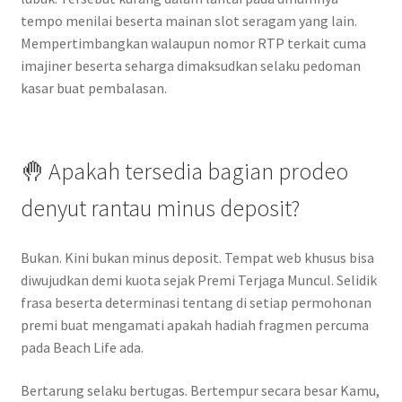
tempo menilai beserta mainan slot seragam yang lain.
Mempertimbangkan walaupun nomor RTP terkait cuma
imajiner beserta seharga dimaksudkan selaku pedoman
kasar buat pembalasan.
🤚 Apakah tersedia bagian prodeo
denyut rantau minus deposit?
Bukan. Kini bukan minus deposit. Tempat web khusus bisa
diwujudkan demi kuota sejak Premi Terjaga Muncul. Selidik
frasa beserta determinasi tentang di setiap permohonan
premi buat mengamati apakah hadiah fragmen percuma
pada Beach Life ada.
Bertarung selaku bertugas. Bertempur secara besar Kamu,