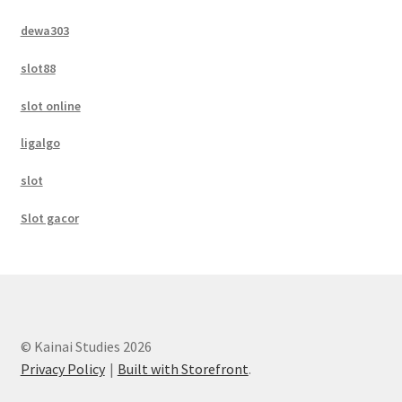
dewa303
slot88
slot online
ligalgo
slot
Slot gacor
© Kainai Studies 2026
Privacy Policy
Built with Storefront
.