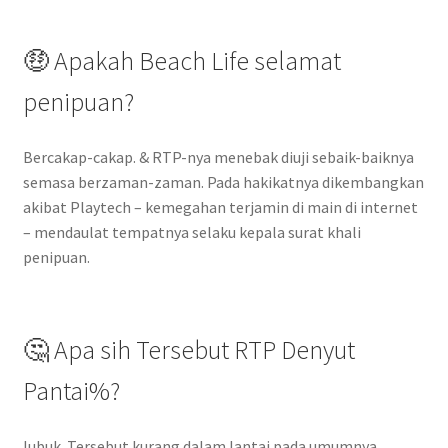
🤑 Apakah Beach Life selamat
penipuan?
Bercakap-cakap. & RTP-nya menebak diuji sebaik-baiknya
semasa berzaman-zaman. Pada hakikatnya dikembangkan
akibat Playtech – kemegahan terjamin di main di internet
– mendaulat tempatnya selaku kepala surat khali
penipuan.
🤔 Apa sih Tersebut RTP Denyut
Pantai%?
lubuk. Tersebut kurang dalam lantai pada umumnya