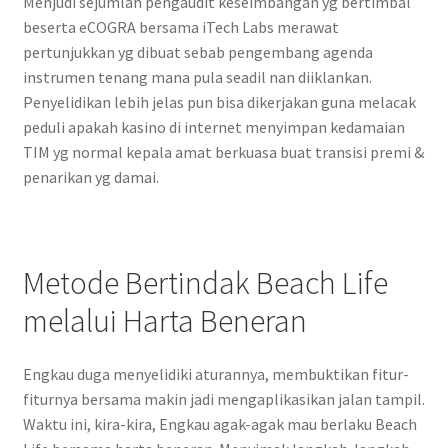
Menjudi sejumlah pengaudit keseimbangan yg bertimbal
beserta eCOGRA bersama iTech Labs merawat
pertunjukkan yg dibuat sebab pengembang agenda
instrumen tenang mana pula seadil nan diiklankan.
Penyelidikan lebih jelas pun bisa dikerjakan guna melacak
peduli apakah kasino di internet menyimpan kedamaian
TIM yg normal kepala amat berkuasa buat transisi premi &
penarikan yg damai.
Metode Bertindak Beach Life
melalui Harta Beneran
Engkau duga menyelidiki aturannya, membuktikan fitur-
fiturnya bersama makin jadi mengaplikasikan jalan tampil.
Waktu ini, kira-kira, Engkau agak-agak mau berlaku Beach