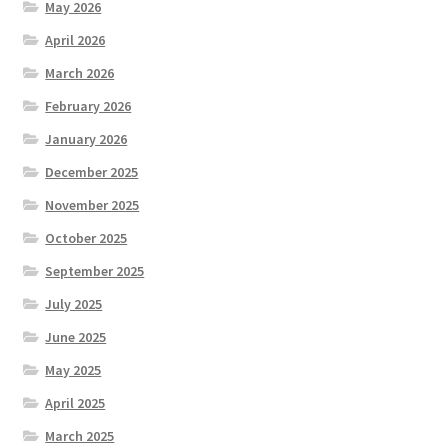
May 2026
April 2026
March 2026
February 2026
January 2026
December 2025
November 2025
October 2025
September 2025
July 2025
June 2025
May 2025
April 2025
March 2025