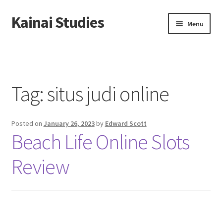
Kainai Studies
Skip
Skip
Menu
to
to
navigation
content
Home
About us
Tag:
situs judi online
Contact us
Posted on
January 26, 2023
by
Edward Scott
Privacy Policy
Beach Life Online Slots
Review