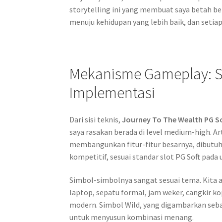
storytelling ini yang membuat saya betah 
menuju kehidupan yang lebih baik, dan setia
Mekanisme Gameplay: S
Implementasi
Dari sisi teknis,
Journey To The Wealth PG S
saya rasakan berada di level medium-high. A
membangunkan fitur-fitur besarnya, dibutuh
kompetitif, sesuai standar slot PG Soft pad
Simbol-simbolnya sangat sesuai tema. Kita
laptop, sepatu formal, jam weker, cangkir kop
modern. Simbol Wild, yang digambarkan seba
untuk menyusun kombinasi menang.