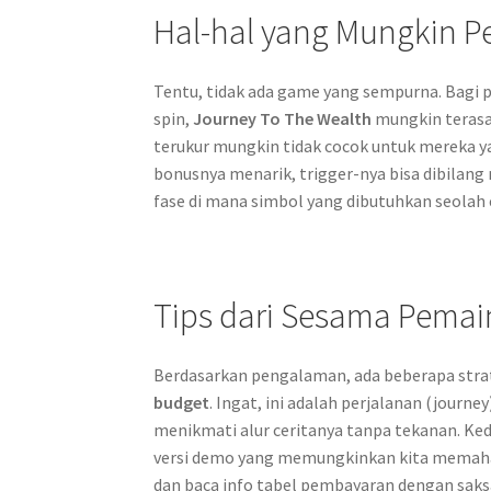
Hal-hal yang Mungkin P
Tentu, tidak ada game yang sempurna. Bagi 
spin,
Journey To The Wealth
mungkin terasa
terukur mungkin tidak cocok untuk mereka yan
bonusnya menarik, trigger-nya bisa dibilan
fase di mana simbol yang dibutuhkan seolah
Tips dari Sesama Pema
Berdasarkan pengalaman, ada beberapa strat
budget
. Ingat, ini adalah perjalanan (journ
menikmati alur ceritanya tanpa tekanan. Ke
versi demo yang memungkinkan kita memahami
dan baca info tabel pembayaran dengan sak