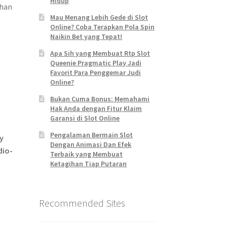
Hidup
ihan
Mau Menang Lebih Gede di Slot
Online? Coba Terapkan Pola Spin
Naikin Bet yang Tepat!
Apa Sih yang Membuat Rtp Slot
Queenie Pragmatic Play Jadi
Favorit Para Penggemar Judi
Online?
Bukan Cuma Bonus: Memahami
Hak Anda dengan Fitur Klaim
t
Garansi di Slot Online
Pengalaman Bermain Slot
y
Dengan Animasi Dan Efek
dio-
Terbaik yang Membuat
Ketagihan Tiap Putaran
Recommended Sites