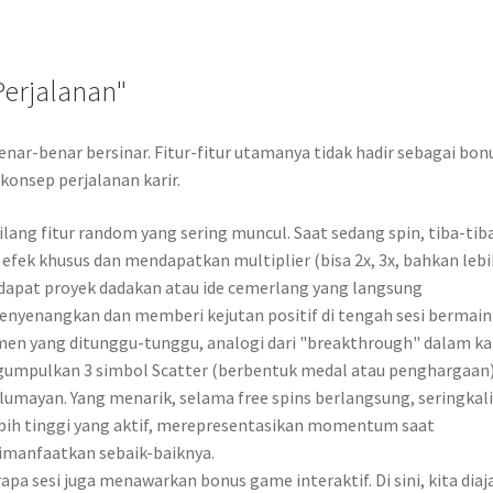
Perjalanan"
nar-benar bersinar. Fitur-fitur utamanya tidak hadir sebagai bon
 konsep perjalanan karir.
bilang fitur random yang sering muncul. Saat sedang spin, tiba-tib
fek khusus dan mendapatkan multiplier (bisa 2x, 3x, bahkan lebi
ndapat proyek dadakan atau ide cemerlang yang langsung
yenangkan dan memberi kejutan positif di tengah sesi bermain
en yang ditunggu-tunggu, analogi dari "breakthrough" dalam kar
mengumpulkan 3 simbol Scatter (berbentuk medal atau penghargaan)
lumayan. Yang menarik, selama free spins berlangsung, seringkali
ebih tinggi yang aktif, merepresentasikan momentum saat
imanfaatkan sebaik-baiknya.
pa sesi juga menawarkan bonus game interaktif. Di sini, kita diaj