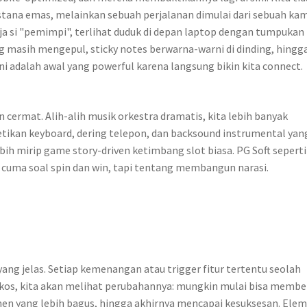
stana emas, melainkan sebuah perjalanan dimulai dari sebuah ka
aja si "pemimpi", terlihat duduk di depan laptop dengan tumpukan
ang masih mengepul, sticky notes berwarna-warni di dinding, hingg
ni adalah awal yang powerful karena langsung bikin kita connect.
n cermat. Alih-alih musik orkestra dramatis, kita lebih banyak
tikan keyboard, dering telepon, dan backsound instrumental yan
bih mirip game story-driven ketimbang slot biasa. PG Soft sepert
cuma soal spin dan win, tapi tentang membangun narasi.
n
ang jelas. Setiap kemenangan atau trigger fitur tertentu seolah
 kos, kita akan melihat perubahannya: mungkin mulai bisa membe
men yang lebih bagus, hingga akhirnya mencapai kesuksesan. Ele