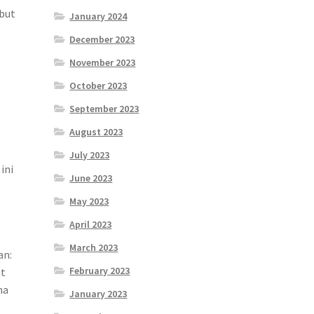
but
January 2024
December 2023
November 2023
October 2023
September 2023
August 2023
July 2023
ini
June 2023
May 2023
April 2023
March 2023
an:
February 2023
nt
ma
January 2023