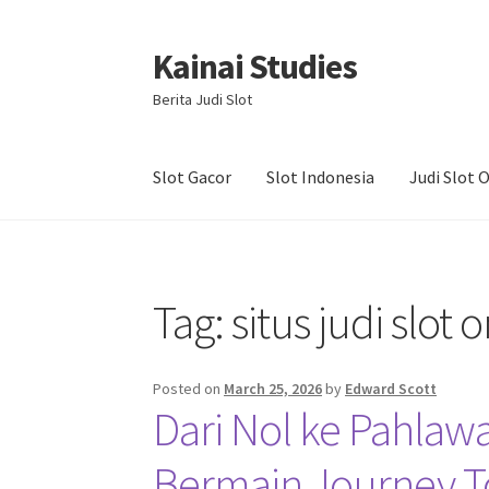
Kainai Studies
Skip
Skip
to
to
Berita Judi Slot
navigation
content
Slot Gacor
Slot Indonesia
Judi Slot 
Home
About us
Contact us
Privacy Policy
Tag:
situs judi slot 
Posted on
March 25, 2026
by
Edward Scott
Dari Nol ke Pahlaw
Bermain Journey To