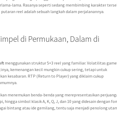
berlama-lama. Rasanya seperti sedang membimbing karakter terse
p putaran reel adalah sebuah langkah dalam perjalanannya.
impel di Permukaan, Dalam di
oft
menggunakan struktur 5×3 reel yang familiar. Volatilitas game 
rtinya, kemenangan kecil mungkin cukup sering, tetapi untuk
kan kesabaran. RTP (Return to Player) yang diklaim cukup
a umumnya.
 akan menemukan benda-benda yang merepresentasikan perjuang
i, hingga simbol klasik A, K, Q, J, dan 10 yang didesain dengan fo
gai bintang atau ide gemilang, tentu saja menjadi penolong uta