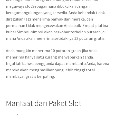
megaways slotSebagaimana dibuktikan dengan
keragamangulungan yang tersedia. Anda kehendak tidak
diragukan lagi menerima banyak dari mereka, dan
permainan tidak mengecewakan Anda baik. Empat platina
bubar Simbol-simbol akan berkobar terbelah putaran, di
mana Anda akan menerima setidaknya 12 putaran gratis.
Anda mungkin menerima 10 putaran gratis jika Anda
menerima hanya satu kurang menyebarkan tanda.
Ingatlah bahwa pengganda dapat membantu Anda, karena
mereka akan menghasilkan yang lebih tinggi total
membayar gratis berpaling.
Manfaat dari Paket Slot