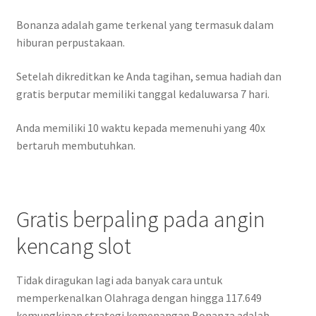
Bonanza adalah game terkenal yang termasuk dalam
hiburan perpustakaan.
Setelah dikreditkan ke Anda tagihan, semua hadiah dan
gratis berputar memiliki tanggal kedaluwarsa 7 hari.
Anda memiliki 10 waktu kepada memenuhi yang 40x
bertaruh membutuhkan.
Gratis berpaling pada angin
kencang slot
Tidak diragukan lagi ada banyak cara untuk
memperkenalkan Olahraga dengan hingga 117.649
kemungkinan strategi kemenangan.Bonanza adalah