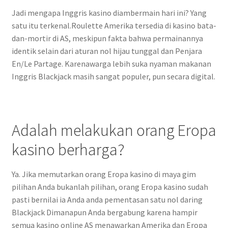
Jadi mengapa Inggris kasino diambermain hari ini? Yang
satu itu terkenal.Roulette Amerika tersedia di kasino bata-
dan-mortir di AS, meskipun fakta bahwa permainannya
identik selain dari aturan nol hijau tunggal dan Penjara
En/Le Partage. Karenawarga lebih suka nyaman makanan
Inggris Blackjack masih sangat populer, pun secara digital.
Adalah melakukan orang Eropa
kasino berharga?
Ya. Jika memutarkan orang Eropa kasino di maya gim
pilihan Anda bukanlah pilihan, orang Eropa kasino sudah
pasti bernilai ia Anda anda pementasan satu nol daring
Blackjack Dimanapun Anda bergabung karena hampir
semua kasino online AS menawarkan Amerika dan Eropa