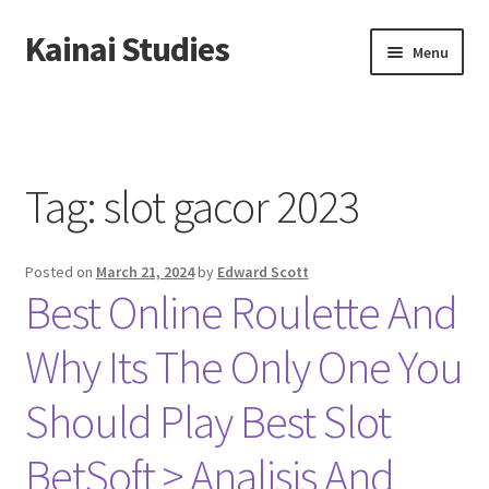
Kainai Studies
Skip
Skip
Menu
to
to
navigation
content
Home
About us
Tag:
slot gacor 2023
Contact us
Posted on
March 21, 2024
by
Edward Scott
Privacy Policy
Best Online Roulette And
Why Its The Only One You
Should Play Best Slot
BetSoft > Analisis And