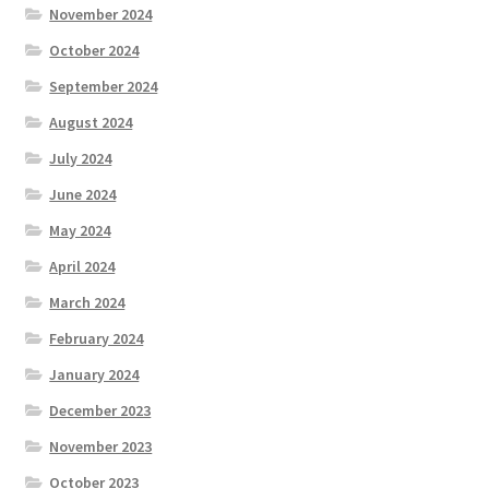
November 2024
October 2024
September 2024
August 2024
July 2024
June 2024
May 2024
April 2024
March 2024
February 2024
January 2024
December 2023
November 2023
October 2023