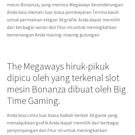
mesin Bonanza, yang memicu Megaways kecenderungan.
Anda bisa nikmati luar biasa pembayaran Terima kasih
untuk permainan elegan 3d grafik. Anda dapat memilih
dari berbagai varian dan fitur ini untuk meningkatkan
kemenangan Anda masing-masing gulungan.
The Megaways hiruk-pikuk
dipicu oleh yang terkenal slot
mesin Bonanza dibuat oleh Big
Time Gaming.
Anda bisa cinta luar biasa hadiah berkat 3d game yang
menakjubkan grafik.Anda dapat memilih dari berbagai
penyimpangan dan fitur ini untuk meningkatkan