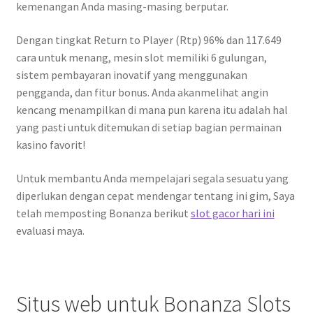
kemenangan Anda masing-masing berputar.
Dengan tingkat Return to Player (Rtp) 96% dan 117.649
cara untuk menang, mesin slot memiliki 6 gulungan,
sistem pembayaran inovatif yang menggunakan
pengganda, dan fitur bonus. Anda akanmelihat angin
kencang menampilkan di mana pun karena itu adalah hal
yang pasti untuk ditemukan di setiap bagian permainan
kasino favorit!
Untuk membantu Anda mempelajari segala sesuatu yang
diperlukan dengan cepat mendengar tentang ini gim, Saya
telah memposting Bonanza berikut
slot gacor hari ini
evaluasi maya.
Situs web untuk Bonanza Slots