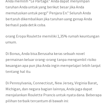
Anda memilih “Le Partage.” Anda dapat menyimpan
taruhan Anda untuk yang berikut besar jika Anda
memutuskan untuk pergi” Penjara En.” Seluruh Anda
bertaruh dikembalikan jika taruhan uang genap Anda
berhasil pada detik coba.
orang Eropa Roulette memiliki 1,35% rumah keuntungan
umum.
Di Bonus, Anda bisa.Berusaha keras sebuah novel
permainan keluar orang-orang tanpa mengambil risiko
keuangan apa pun jika Anda ingin mempelajari lebih lanjut
tentang hal itu.
Di Pennsylvania, Connecticut, New Jersey, Virginia Barat,
Michigan, dan negara bagian lainnya, Anda juga dapat
menjalankan Roulette Prancis untuk nyata dana. Beberapa
pilihan terbaik tercantum di bawah ini: