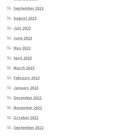
September 2023
August 2023
July 2023
June 2023
May 2023
April 2023
March 2023
February 2023
January 2023
December 2022
November 2022
October 2022
September 2022