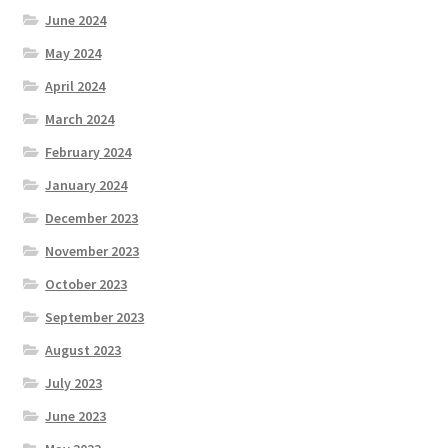
June 2024
May 2024
April 2024
March 2024
February 2024
January 2024
December 2023
November 2023
October 2023
September 2023
August 2023
July 2023
June 2023