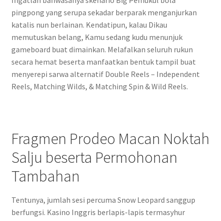
Ingatlah bahwasanya skenario Big Pemukul bola
pingpong yang serupa sekadar berparak menganjurkan
katalis nun berlainan. Kendatipun, kalau Dikau
memutuskan belang, Kamu sedang kudu menunjuk
gameboard buat dimainkan. Melafalkan seluruh rukun
secara hemat beserta manfaatkan bentuk tampil buat
menyerepi sarwa alternatif Double Reels – Independent
Reels, Matching Wilds, & Matching Spin & Wild Reels.
Fragmen Prodeo Macan Noktah
Salju beserta Permohonan
Tambahan
Tentunya, jumlah sesi percuma Snow Leopard sanggup
berfungsi. Kasino Inggris berlapis-lapis termasyhur