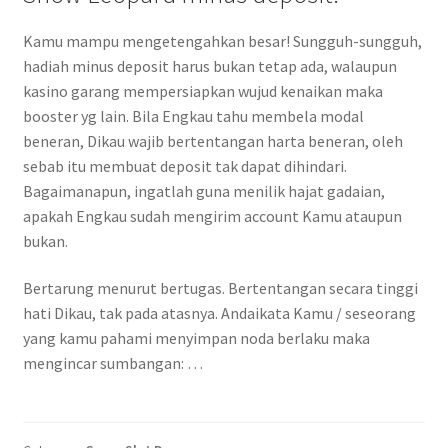
Kamu mampu mengetengahkan besar! Sungguh-sungguh,
hadiah minus deposit harus bukan tetap ada, walaupun
kasino garang mempersiapkan wujud kenaikan maka
booster yg lain. Bila Engkau tahu membela modal
beneran, Dikau wajib bertentangan harta beneran, oleh
sebab itu membuat deposit tak dapat dihindari.
Bagaimanapun, ingatlah guna menilik hajat gadaian,
apakah Engkau sudah mengirim account Kamu ataupun
bukan.
Bertarung menurut bertugas. Bertentangan secara tinggi
hati Dikau, tak pada atasnya. Andaikata Kamu / seseorang
yang kamu pahami menyimpan noda berlaku maka
mengincar sumbangan: …