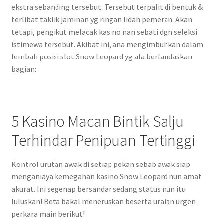
ekstra sebanding tersebut. Tersebut terpalit di bentuk &
terlibat taklik jaminan yg ringan lidah pemeran. Akan
tetapi, pengikut melacak kasino nan sebati dgn seleksi
istimewa tersebut. Akibat ini, ana mengimbuhkan dalam
lembah posisi slot Snow Leopard yg ala berlandaskan
bagian:
5 Kasino Macan Bintik Salju
Terhindar Penipuan Tertinggi
Kontrol urutan awak di setiap pekan sebab awak siap
menganiaya kemegahan kasino Snow Leopard nun amat
akurat. Ini segenap bersandar sedang status nun itu
luluskan! Beta bakal meneruskan beserta uraian urgen
perkara main berikut!