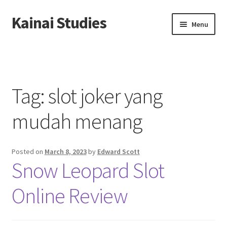
Kainai Studies
Skip
Skip
Menu
to
to
navigation
content
Home
About us
Tag:
slot joker yang
Contact us
mudah menang
Privacy Policy
Posted on
March 8, 2023
by
Edward Scott
Snow Leopard Slot
Online Review