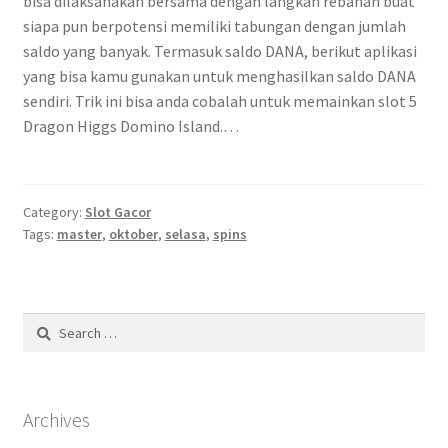
bisa dilaksanakan bersama dengan langkah rebahan buat
siapa pun berpotensi memiliki tabungan dengan jumlah
saldo yang banyak. Termasuk saldo DANA, berikut aplikasi
yang bisa kamu gunakan untuk menghasilkan saldo DANA
sendiri. Trik ini bisa anda cobalah untuk memainkan slot 5
Dragon Higgs Domino Island.…
Category:
Slot Gacor
Tags:
master
,
oktober
,
selasa
,
spins
Search
for:
Archives