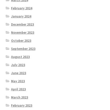
February 2024
January 2024
December 2023
November 2023
October 2023
September 2023
August 2023
July 2023
June 2023
May 2023
April 2023
March 2023
February 2023