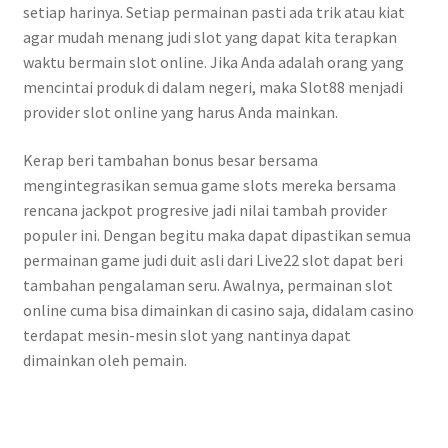
setiap harinya. Setiap permainan pasti ada trik atau kiat
agar mudah menang judi slot yang dapat kita terapkan
waktu bermain slot online. Jika Anda adalah orang yang
mencintai produk di dalam negeri, maka Slot88 menjadi
provider slot online yang harus Anda mainkan.
Kerap beri tambahan bonus besar bersama
mengintegrasikan semua game slots mereka bersama
rencana jackpot progresive jadi nilai tambah provider
populer ini. Dengan begitu maka dapat dipastikan semua
permainan game judi duit asli dari Live22 slot dapat beri
tambahan pengalaman seru. Awalnya, permainan slot
online cuma bisa dimainkan di casino saja, didalam casino
terdapat mesin-mesin slot yang nantinya dapat
dimainkan oleh pemain.