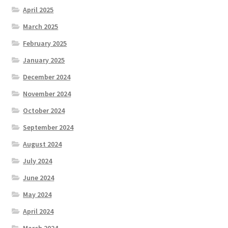
April 2025
March 2025
February 2025
January 2025
December 2024
November 2024
October 2024
September 2024
August 2024
July 2024
June 2024
May 2024
April 2024
March 2024