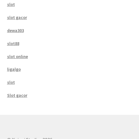
slot
slot gacor
dewa303
slot88
slot online
ligalgo
slot
Slot gacor