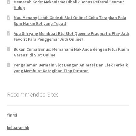
Memecah Kode: Mekanisme Dibalik Bonus Referral Seumur
Hidup
Mau Menang Lebih Gede di Slot Online? Coba Terapkan Pola
Spin Naikin Bet yang Tepat!
Apa Sih yang Membuat Rtp Slot Queenie Pragmatic Play Jadi
Favorit Para Penggemar Judi Online?
Bukan Cuma Bonus: Memahami Hak Anda dengan Fitur Klaim
Garansi di Slot Online
Pengalaman Bermain Slot Dengan Animasi Dan Efek Terbaik
yang Membuat Ketagihan Tiap Putaran
Recommended Sites
fin4d
keluaran hk