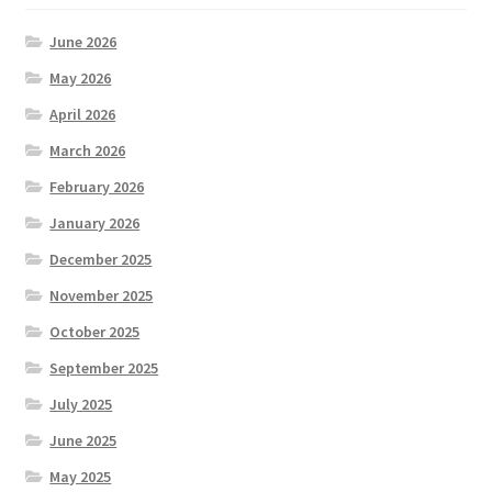
June 2026
May 2026
April 2026
March 2026
February 2026
January 2026
December 2025
November 2025
October 2025
September 2025
July 2025
June 2025
May 2025